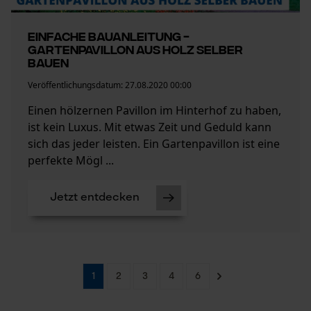
Mouseflow Web Analytics Tool
Einfache Bauanleitung -
Fact-Finder Tracking
Gartenpavillon aus Holz selber
bauen
Veröffentlichungsdatum:
27.08.2020 00:00
Funktionale Cookies
Einen hölzernen Pavillon im Hinterhof zu haben,
ist kein Luxus. Mit etwas Zeit und Geduld kann
sich das jeder leisten. Ein Gartenpavillon ist eine
Loop54 Personalization
perfekte Mögl ...
Personalisierte Startseite
Gespeicherter Warenkorb
Jetzt entdecken
Persönliche Begrüßung
Geo-IP und User Detection
YouTube-Videos
1
2
3
4
6
Google Maps
Kontaktaufnahme per Chat