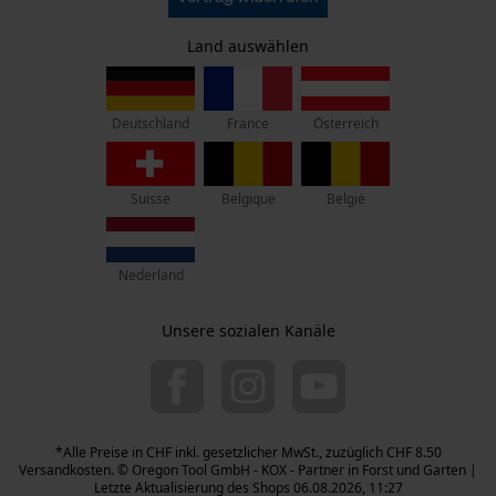
Datenschutz
KOX – Partner in Forst und Garten
Widerruf
Zentrale:
Land auswählen
Privatsphäre
Lise-Meitner-Str. 4
D-70736 Fellbach
France
Österreich
Deutschland
Retouren-Adresse:
Beim Erlenwäldchen 14/2
71522 Backnang
Suisse
Belgique
België
Deutschland
Telefon Erreichbarkeit:
Nederland
Mo.-Fr.: 07:00 - 18:00 Uhr
Sa.: 09:00 - 13:00 Uhr
Unsere sozialen Kanäle
044 283 6116
info-ch@kox.eu
*Alle Preise in CHF inkl. gesetzlicher MwSt., zuzüglich CHF 8.50
Versandkosten. © Oregon Tool GmbH - KOX - Partner in Forst und Garten |
Letzte Aktualisierung des Shops 06.08.2026, 11:27