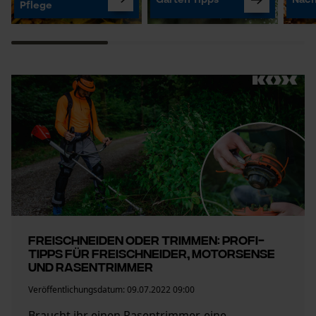
Garten Tipps
Nach
Pflege
Freischneiden oder Trimmen: Profi-
Tipps für Freischneider, Motorsense
und Rasentrimmer
Veröffentlichungsdatum:
09.07.2022 09:00
Braucht ihr einen Rasentrimmer, eine