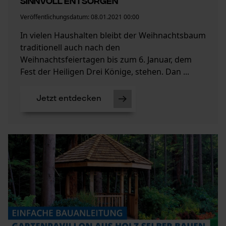
sinnvoll entsorgen
Veröffentlichungsdatum:
08.01.2021 00:00
In vielen Haushalten bleibt der Weihnachtsbaum
traditionell auch nach den
Weihnachtsfeiertagen bis zum 6. Januar, dem
Prüfung setzen von Cookies
Fest der Heiligen Drei Könige, stehen. Dan ...
Session ID
Speichern der Auswahl zur
Jetzt entdecken
Datenverarbeitung
Econda Tag Manager
Statistik Cookies
Econda Analytics