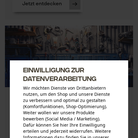
Jetzt entdecken
Einwilligung zur
Datenverarbeitung
Wir möchten Dienste von Drittanbietern
nutzen, um den Shop und unsere Dienste
Die heimische Werkstatt einrichten -
zu verbessern und optimal zu gestalten
sicher, ordentlich und effizient
(Komfortfunktionen, Shop-Optimierung).
Weiter wollen wir unsere Produkte
Veröffentlichungsdatum:
19.02.2021 00:00
bewerben (Social Media / Marketing).
Ganz gleich, ob du schnell ein Brett
Dafür können Sie hier Ihre Einwilligung
erteilen und jederzeit widerrufen. Weitere
zurechtsägen, den antiken Stuhl
Informationen dazu finden Sie in unserer