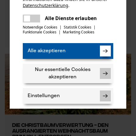
zusammenleimen oder aber den kaputten
Datenschutzerklärung
.
Fahrradschlauch reparieren möchtest - mit
teilen
einer syste ...
Es ist ein Fehler aufgetreten. Bitte
Alle Dienste erlauben
teilen
versuchen Sie es erneut.
Notwendige Cookies
|
Statistik Cookies
|
Funktionale Cookies
|
Marketing Cookies
mail
Jetzt entdecken
Alle akzeptieren
Nur essentielle Cookies
akzeptieren
Einstellungen
Die Christbaumverwertung - Den
ausrangierten Weihnachtsbaum
Notwendige Cookies