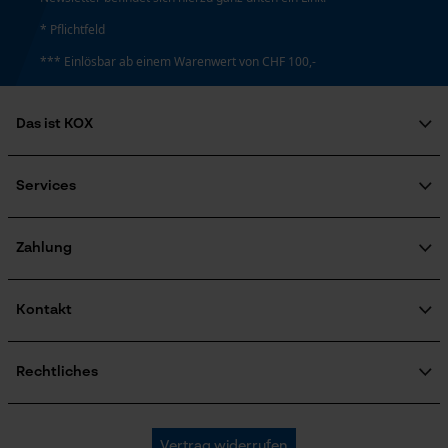
* Pflichtfeld
*** Einlösbar ab einem Warenwert von CHF 100,-
Das ist KOX
Über uns
Soziales Engagement
Services
Ratgeber
FAQ
KOX Harvester
Zertifizierte Qualität von KOX
Newsletter-Anmeldung
Zahlung
Retourenabwicklung
Produktrückruf
Kontakt
Kontaktformular
Bestellformular
Rechtliches
Newsletter
Impressum
AGB
Oregon Tool GmbH
Vertrag widerrufen