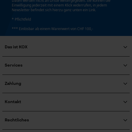
Daten werden nicht an Dritte weitergegeben. Sie können die
Einwilligung jederzeit mit einem Klick widerrufen, in jedem
Newsletter befindet sich hierzu ganz unten ein Link.
* Pflichtfeld
*** Einlösbar ab einem Warenwert von CHF 100,-
Das ist KOX
Über uns
Soziales Engagement
Services
Ratgeber
FAQ
KOX Harvester
Zertifizierte Qualität von KOX
Newsletter-Anmeldung
Zahlung
Retourenabwicklung
Produktrückruf
Kontakt
Kontaktformular
Bestellformular
Rechtliches
Newsletter