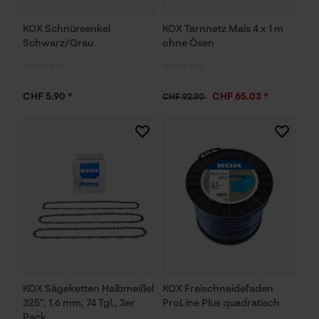
KOX Schnürsenkel
KOX Tarnnetz Mais 4 x 1 m
Schwarz/Grau
ohne Ösen
CHF 5.90 *
CHF 65.03 *
CHF 92.90
KOX Sägeketten Halbmeißel
KOX Freischneidefaden
325", 1.6 mm, 74 Tgl., 3er
ProLine Plus quadratisch
Pack