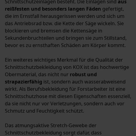
Schnittschutzeinlagen besteht. Die Einlagen sind
aus
Loop54 Personalization
reißfesten und besonders langen Fäden
gefertigt,
Personalisierte Startseite
die im Ernstfall herausgerissen werden und sich um
das Antriebsrad bzw. die Kette der Säge wickeln. Sie
Gespeicherter Warenkorb
blockieren und bremsen die Kettensäge in
Persönliche Begrüßung
Sekundenbruchteilen und bringen sie zum Stillstand,
Geo-IP und User Detection
bevor es zu ernsthaften Schäden am Körper kommt.
YouTube-Videos
Ein weiteres wichtiges Merkmal für die Qualität der
Google Maps
Schnittschutzbekleidung von KOX ist das hochwertige
Kontaktaufnahme per Chat
Obermaterial, das nicht nur
robust und
strapazierfähig
ist, sondern auch wasserabweisend
wirkt. Als Berufsbekleidung für Forstarbeiter ist eine
Schnittschutzhose mit diesen Eigenschaften essenziell,
Marketing Cookies
da sie nicht nur vor Verletzungen, sondern auch vor
Schmutz und Feuchtigkeit schützt.
Das atmungsaktive Stretch-Gewebe der
Google Global Site Tag
Schnittschutzbekleidung sorgt dafür, dass
Microsoft Advertising Universal