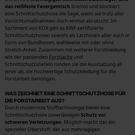
Datenverarbeitung
das reißfeste Fasergemisch
bremst und blockiert
Econda Tag Manager
eine Schnittschutzhose die Säge, wenn sie trotz aller
Vorsichtsmaßnahmen doch einmal abrutscht. Im
Sortiment von KOX gibt es KWF-zertifizierte
Schnittschutzhosen sowohl als Latzhosen aber auch in
Statistik Cookies
Form von Bundhosen, wahlweise mit oder ohne
Stretch-Anteil. Zusammen mit weiterer Forstkleidung
wie der passenden
Forstjacke
und
Schnittschutzstiefeln runden sie die Ausstattung all
Econda Analytics
jener ab, die hochwertige Schutzkleidung für die
Forstarbeit benötigen.
Mouseflow Web Analytics Tool
Fact-Finder Tracking
Was zeichnet eine Schnittschutzhose für
die Forstarbeit aus?
Durch modernste Stofftechnologie bietet eine
Funktionale Cookies
Schnittschutzhose zuverlässigen
Schutz vor
schweren Verletzungen
. Möglich macht das ein
spezieller Oberstoff, der aus mehrlagigen