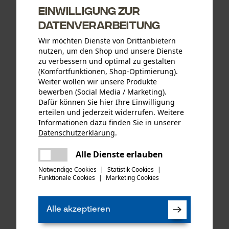
Einwilligung zur
CHF 15.74 *
CHF 123.39 *
Datenverarbeitung
Wir möchten Dienste von Drittanbietern
nutzen, um den Shop und unsere Dienste
zu verbessern und optimal zu gestalten
(Komfortfunktionen, Shop-Optimierung).
Weiter wollen wir unsere Produkte
bewerben (Social Media / Marketing).
Dafür können Sie hier Ihre Einwilligung
erteilen und jederzeit widerrufen. Weitere
Informationen dazu finden Sie in unserer
Datenschutzerklärung
.
teilen
Es ist ein Fehler aufgetreten. Bitte
Alle Dienste erlauben
KOX Forest-Star
KOX Sägeketten Vollmeißel
teilen
versuchen Sie es erneut.
Führungsschiene 3/8", 1.6
325", 1.5 mm, 56 Tgl.
Notwendige Cookies
|
Statistik Cookies
|
mm, 40 cm
Funktionale Cookies
|
Marketing Cookies
mail
Alle akzeptieren
CHF 51.38 *
CHF 13.99 *