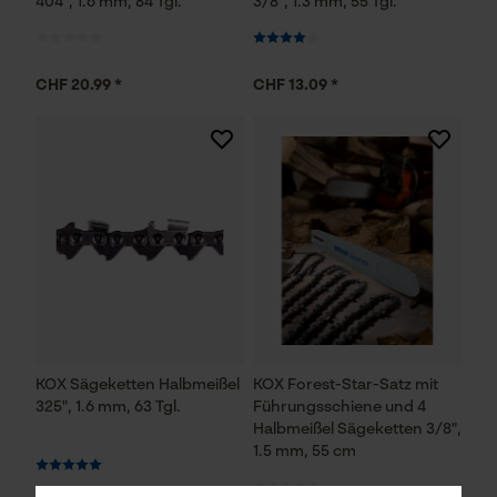
404", 1.6 mm, 84 Tgl.
3/8", 1.3 mm, 55 Tgl.
CHF 20.99 *
CHF 13.09 *
KOX Sägeketten Halbmeißel
KOX Forest-Star-Satz mit
325", 1.6 mm, 63 Tgl.
Führungsschiene und 4
Halbmeißel Sägeketten 3/8",
1.5 mm, 55 cm