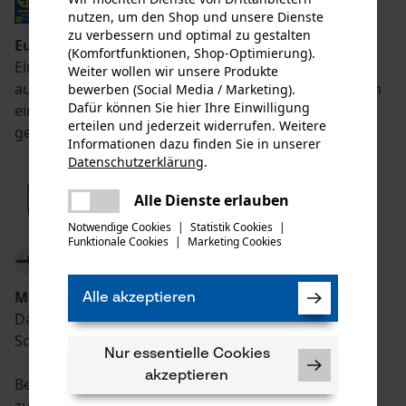
nutzen, um den Shop und unsere Dienste
zu verbessern und optimal zu gestalten
Euro Test
(Komfortfunktionen, Shop-Optimierung).
Eine zertifizierte Stelle überprüft regelmäßig
Weiter wollen wir unsere Produkte
ausgewählte Produkte, die das CE-Zeichen tragen um
bewerben (Social Media / Marketing).
Dafür können Sie hier Ihre Einwilligung
eine gleichbleibende Produktsicherheit zu
erteilen und jederzeit widerrufen. Weitere
gewährleisten.
Informationen dazu finden Sie in unserer
Datenschutzerklärung
.
teilen
Es ist ein Fehler aufgetreten. Bitte
Alle Dienste erlauben
teilen
versuchen Sie es erneut.
Notwendige Cookies
|
Statistik Cookies
|
Funktionale Cookies
|
Marketing Cookies
mail
Motorsägen-Piktogramm
Alle akzeptieren
Das Piktogramm muss sichtbar außen auf
Schnittschutzhosen und -stiefeln angebracht sein.
Nur essentielle Cookies
akzeptieren
Bedeutung: das Produkt ist für Motorsägenarbeiten