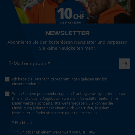
Persönliche Begrüßung
Geo-IP und User Detection
YouTube-Videos
Newsletter
Google Maps
Abonnieren Sie den kostenlosen Newsletter und verpassen
Kontaktaufnahme per Chat
Sie keine Neuigkeiten mehr.
Marketing Cookies
Ich habe die
Datenschutzbestimmungen
gelesen und bin
einverstanden. *
Wenn Sie dem personenbezogenen Tracking einwilligen, können wir
Ihnen individuelle Angebote in unserem Newsletter bieten. Ihre
Google Global Site Tag
Daten werden nicht an Dritte weitergegeben. Sie können die
Einwilligung jederzeit mit einem Klick widerrufen, in jedem
Microsoft Advertising Universal
Newsletter befindet sich hierzu ganz unten ein Link.
Event Tracking
* Pflichtfeld
Survicate
*** Einlösbar ab einem Warenwert von CHF 100,-