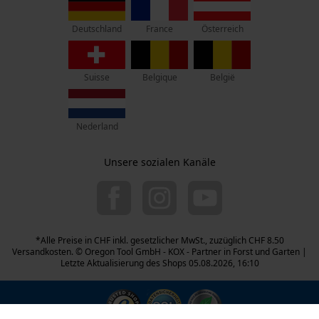
D-70736 Fellbach
France
Österreich
Deutschland
Retouren-Adresse:
Beim Erlenwäldchen 14/2
71522 Backnang
Suisse
Belgique
België
Deutschland
Telefon Erreichbarkeit:
Nederland
Mo.-Fr.: 07:00 - 18:00 Uhr
Sa.: 09:00 - 13:00 Uhr
Unsere sozialen Kanäle
044 283 6116
info-ch@kox.eu
*Alle Preise in CHF inkl. gesetzlicher MwSt., zuzüglich CHF 8.50
Versandkosten. © Oregon Tool GmbH - KOX - Partner in Forst und Garten |
Letzte Aktualisierung des Shops 05.08.2026, 16:10