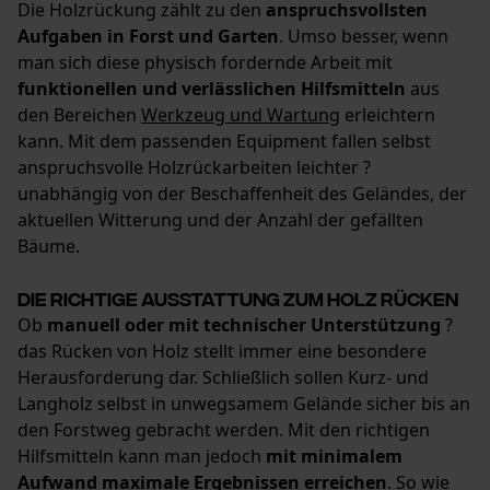
Die Holzrückung zählt zu den
anspruchsvollsten
Aufgaben in Forst und Garten
. Umso besser, wenn
man sich diese physisch fordernde Arbeit mit
funktionellen und verlässlichen Hilfsmitteln
aus
Loop54 Personalization
den Bereichen
Werkzeug und Wartung
erleichtern
Personalisierte Startseite
kann. Mit dem passenden Equipment fallen selbst
Gespeicherter Warenkorb
anspruchsvolle Holzrückarbeiten leichter ?
unabhängig von der Beschaffenheit des Geländes, der
Persönliche Begrüßung
aktuellen Witterung und der Anzahl der gefällten
Geo-IP und User Detection
Bäume.
YouTube-Videos
Die richtige Ausstattung zum Holz rücken
Google Maps
Ob
manuell oder mit technischer Unterstützung
?
Kontaktaufnahme per Chat
das Rücken von Holz stellt immer eine besondere
Herausforderung dar. Schließlich sollen Kurz- und
Langholz selbst in unwegsamem Gelände sicher bis an
Marketing Cookies
den Forstweg gebracht werden. Mit den richtigen
Hilfsmitteln kann man jedoch
mit minimalem
Aufwand maximale Ergebnissen erreichen
. So wie