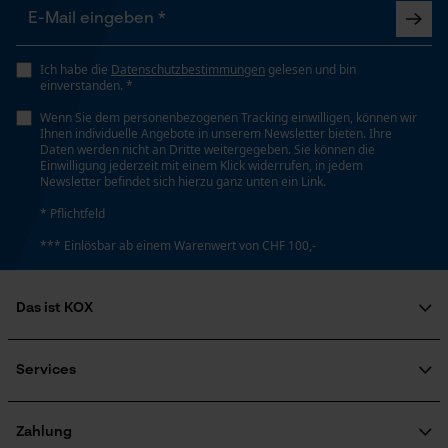
Ich habe die
Datenschutzbestimmungen
gelesen und bin
einverstanden. *
Wenn Sie dem personenbezogenen Tracking einwilligen, können wir
Ihnen individuelle Angebote in unserem Newsletter bieten. Ihre
Daten werden nicht an Dritte weitergegeben. Sie können die
Einwilligung jederzeit mit einem Klick widerrufen, in jedem
Newsletter befindet sich hierzu ganz unten ein Link.
* Pflichtfeld
*** Einlösbar ab einem Warenwert von CHF 100,-
Das ist KOX
Über uns
Soziales Engagement
Services
Ratgeber
FAQ
KOX Harvester
Zertifizierte Qualität von KOX
Newsletter-Anmeldung
Zahlung