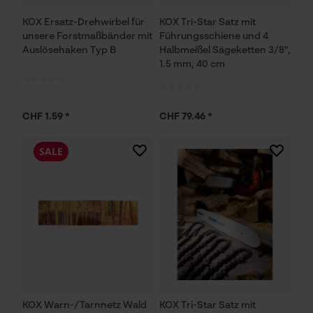
KOX Ersatz-Drehwirbel für
KOX Tri-Star Satz mit
unsere Forstmaßbänder mit
Führungsschiene und 4
Auslösehaken Typ B
Halbmeißel Sägeketten 3/8",
1.5 mm, 40 cm
CHF 1.59 *
CHF 79.46 *
SALE
KOX Warn-/Tarnnetz Wald
KOX Tri-Star Satz mit