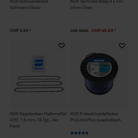
KOX Schnürsenkel
KOX Tarnnetz Mais 4 x 1 m
Schwarz/Grau
ohne Ösen
CHF 5.90 *
CHF 65.03 *
CHF 92.90
KOX Sägeketten Halbmeißel
KOX Freischneidefaden
325", 1.6 mm, 74 Tgl., 3er
ProLine Plus quadratisch
Pack