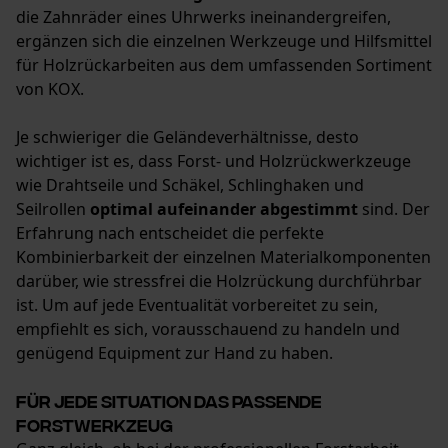
die Zahnräder eines Uhrwerks ineinandergreifen,
Google Global Site Tag
ergänzen sich die einzelnen Werkzeuge und Hilfsmittel
Microsoft Advertising Universal
für Holzrückarbeiten aus dem umfassenden Sortiment
Event Tracking
von KOX.
Survicate
Je schwieriger die Geländeverhältnisse, desto
wichtiger ist es, dass Forst- und Holzrückwerkzeuge
wie Drahtseile und Schäkel, Schlinghaken und
Seilrollen
optimal aufeinander abgestimmt
sind. Der
Erfahrung nach entscheidet die perfekte
Kombinierbarkeit der einzelnen Materialkomponenten
darüber, wie stressfrei die Holzrückung durchführbar
ist. Um auf jede Eventualität vorbereitet zu sein,
empfiehlt es sich, vorausschauend zu handeln und
genügend Equipment zur Hand zu haben.
Für jede Situation das passende
Forstwerkzeug