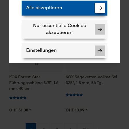
Alle akzeptieren
Nur essentielle Cookies
akzeptieren
Einstellungen
KOX Forest-Star
KOX Sägeketten Vollmeißel
Führungsschiene 3/8", 1.6
325", 1.5 mm, 56 Tgl.
Notwendige Cookies
mm, 40 cm
CHF 51.38 *
CHF 13.99 *
Prüfung setzen von Cookies