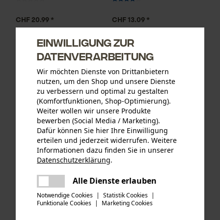
CHF 20.99 *
CHF 13.09 *
Einwilligung zur
Datenverarbeitung
Wir möchten Dienste von Drittanbietern
nutzen, um den Shop und unsere Dienste
zu verbessern und optimal zu gestalten
(Komfortfunktionen, Shop-Optimierung).
Weiter wollen wir unsere Produkte
bewerben (Social Media / Marketing).
Dafür können Sie hier Ihre Einwilligung
erteilen und jederzeit widerrufen. Weitere
Informationen dazu finden Sie in unserer
KOX Sägeketten Halbmeißel
KOX Forest-Star-Satz mit
Datenschutzerklärung
.
325", 1.6 mm, 63 Tgl.
Führungsschiene und 4
teilen
Halbmeißel Sägeketten 3/8",
Es ist ein Fehler aufgetreten. Bitte
Alle Dienste erlauben
1.5 mm, 55 cm
teilen
versuchen Sie es erneut.
Notwendige Cookies
|
Statistik Cookies
|
Funktionale Cookies
|
Marketing Cookies
mail
CHF 15.74 *
CHF 123.39 *