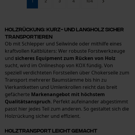
1
2
3
4
104
Session ID
Speichern der Auswahl zur
Datenverarbeitung
Holzrückung: Kurz- und Langholz sicher
Econda Tag Manager
transportieren
Ob mit Schlepper und Seilwinde oder mithilfe eines
kraftvollen Kaltblüters: Wer robuste Forstwerkzeuge
Statistik Cookies
und
sicheres Equipment zum Rücken von Holz
sucht, wird im Onlineshop von KOX fündig. Von
speziell verdichteten Forstseilen über Chokerseile zum
Transport mehrerer Baumstämme bis hin zu
Vierkantketten und Umlenkrollen reicht das breit
Econda Analytics
gefächerte
Markenangebot mit höchstem
Mouseflow Web Analytics Tool
Qualitätsanspruch
. Perfekt aufeinander abgestimmt
passt hier jedes Teil zum anderen. So gestaltet sich die
Fact-Finder Tracking
Holzrückung sicher und effizient.
Holztransport leicht gemacht
Funktionale Cookies