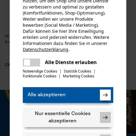
nutzen, um den Shop und unsere Dienste
zu verbessern und optimal zu gestalten
(Komfortfunktionen, Shop-Optimierung).
Weiter wollen wir unsere Produkte
bewerben (Social Media / Marketing).
Dafür können Sie hier Ihre Einwilligung
KOX Geschenk-Gutschein -
KOX Geschenk-Gutschein -
erteilen und jederzeit widerrufen. Weitere
Frohe Ostern
Frohes Fest
Informationen dazu finden Sie in unserer
Datenschutzerklärung
.
teilen
Es ist ein Fehler aufgetreten. Bitte
Alle Dienste erlauben
teilen
CHF 10.00 *
CHF 10.00 *
versuchen Sie es erneut.
Notwendige Cookies
|
Statistik Cookies
|
Funktionale Cookies
|
Marketing Cookies
mail
Alle akzeptieren
Nur essentielle Cookies
akzeptieren