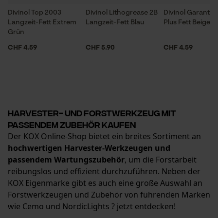
Divinol Top 2003
Divinol Lithogrease 2B
Divinol Garant 2
Langzeit-Fett Extrem
Langzeit-Fett Blau
Plus Fett Beige
Grün
CHF 4.59
CHF 5.90
CHF 4.59
Harvester- und Forstwerkzeug mit
passendem Zubehör kaufen
Der KOX Online-Shop bietet ein breites Sortiment an
hochwertigen Harvester-Werkzeugen und
passendem Wartungszubehör
, um die Forstarbeit
reibungslos und effizient durchzuführen. Neben der
KOX Eigenmarke gibt es auch eine große Auswahl an
Forstwerkzeugen und Zubehör von führenden Marken
wie Cemo und NordicLights ? jetzt entdecken!