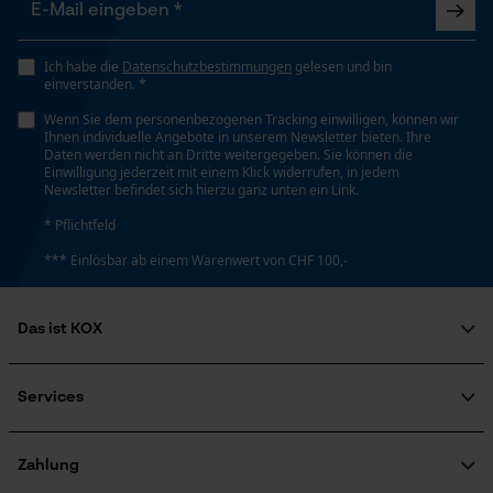
Ich habe die
Datenschutzbestimmungen
gelesen und bin
einverstanden. *
Econda Analytics
Wenn Sie dem personenbezogenen Tracking einwilligen, können wir
Mouseflow Web Analytics Tool
Ihnen individuelle Angebote in unserem Newsletter bieten. Ihre
Daten werden nicht an Dritte weitergegeben. Sie können die
Fact-Finder Tracking
Einwilligung jederzeit mit einem Klick widerrufen, in jedem
Newsletter befindet sich hierzu ganz unten ein Link.
* Pflichtfeld
Funktionale Cookies
*** Einlösbar ab einem Warenwert von CHF 100,-
Das ist KOX
Loop54 Personalization
Personalisierte Startseite
Über uns
Soziales Engagement
Services
Gespeicherter Warenkorb
Ratgeber
FAQ
KOX Harvester
Persönliche Begrüßung
Zertifizierte Qualität von KOX
Newsletter-Anmeldung
Zahlung
Geo-IP und User Detection
Retourenabwicklung