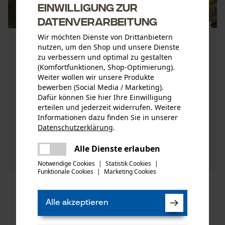
Einwilligung zur
Datenverarbeitung
Wir möchten Dienste von Drittanbietern
Naturschutz im Garten: Top Tipps für
nutzen, um den Shop und unsere Dienste
einen insektenfreundlichen
zu verbessern und optimal zu gestalten
Schrebergarten
(Komfortfunktionen, Shop-Optimierung).
Weiter wollen wir unsere Produkte
Viel Bienenarten wie Honig- und Wildbienen sind
bewerben (Social Media / Marketing).
elementar für den Erhalt unserer ökologischen
Dafür können Sie hier Ihre Einwilligung
Pflanzenvielfalt. Im Ratgeber erfahrt ihr worauf
erteilen und jederzeit widerrufen. Weitere
Informationen dazu finden Sie in unserer
es beim Naturschu ...
Datenschutzerklärung
.
teilen
Es ist ein Fehler aufgetreten. Bitte
Jetzt entdecken
Alle Dienste erlauben
teilen
versuchen Sie es erneut.
Notwendige Cookies
|
Statistik Cookies
|
Funktionale Cookies
|
Marketing Cookies
mail
Zum Seitenanfang
Alle akzeptieren