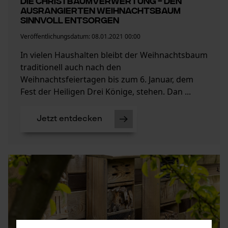
Die Christbaumverwertung - Den
ausrangierten Weihnachtsbaum
sinnvoll entsorgen
Veröffentlichungsdatum:
08.01.2021 00:00
In vielen Haushalten bleibt der Weihnachtsbaum
traditionell auch nach den
Weihnachtsfeiertagen bis zum 6. Januar, dem
Fest der Heiligen Drei Könige, stehen. Dan ...
Jetzt entdecken