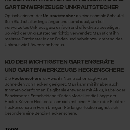
Gartenwerkzeuge: Unkrautstecher
Optisch erinnert der
Unkrautstecher
an eine schmale Schaufel.
Funktionale Cookies
Sein Blatt ist allerdings länger und somit ideal, um tief
verwurzeltes Unkraut ganz einfach und effektiv zu beseitigen.
So wird der Unkrautstecher richtig verwendet: Man sticht ihn
mehrere Zentimeter in den Boden und hebelt bzw. dreht so das
Loop54 Personalization
Unkraut wie Löwenzahn heraus.
Personalisierte Startseite
#10 der wichtigsten Gartengeräte
Gespeicherter Warenkorb
und Gartenwerkzeuge: Heckenschere
Persönliche Begrüßung
Die
Heckenschere
ist – wie ihr Name schon sagt – zum
Geo-IP und User Detection
Schneiden von Hecken geeignet. Man kann mit ihr aber auch
trimmen oder formen. Es gibt sie entweder mit Akku, Kabel oder
YouTube-Videos
Benzinmotor. Entscheidend für das Modell ist die Länge der
Google Maps
Hecke. Kürzere Hecken lassen sich mit einer Akku- oder Elektro-
Heckenschere in Form bringen. Für lange Hecken eignet sich
Kontaktaufnahme per Chat
besonders eine Benzin-Heckenschere.
TAGS