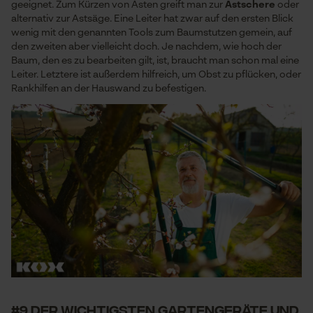
geeignet. Zum Kürzen von Ästen greift man zur
Astschere
oder
alternativ zur Astsäge. Eine Leiter hat zwar auf den ersten Blick
wenig mit den genannten Tools zum Baumstutzen gemein, auf
den zweiten aber vielleicht doch. Je nachdem, wie hoch der
Prüfung setzen von Cookies
Baum, den es zu bearbeiten gilt, ist, braucht man schon mal eine
Session ID
Leiter. Letztere ist außerdem hilfreich, um Obst zu pflücken, oder
Rankhilfen an der Hauswand zu befestigen.
Speichern der Auswahl zur
Datenverarbeitung
Econda Tag Manager
Statistik Cookies
Econda Analytics
Mouseflow Web Analytics Tool
Fact-Finder Tracking
#9 der wichtigsten Gartengeräte und