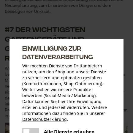
Neubepflanzung, zum Einarbeiten von Dünger und dem
Beseitigen von Unkraut.
#7 der wichtigsten
Gartengeräte und
Gartenwerkzeuge:
Einwilligung zur
Datenverarbeitung
Rasenmäher
Wir möchten Dienste von Drittanbietern
Wer Rasen im Garten hat – was wohl für die meisten gilt –
nutzen, um den Shop und unsere Dienste
benötigt unbedingt einen Rasenmäher. Es gibt handbetriebene
zu verbessern und optimal zu gestalten
Modelle für alle, die lediglich eine Mini-Rasenfläche ihr Eigen
(Komfortfunktionen, Shop-Optimierung).
nennen. Elektro-Rasenmäher oder Akku-Rasenmäher eignen
Weiter wollen wir unsere Produkte
sich für eine kleine bis mittlere Rasenfläche. Der Klassiker unter
bewerben (Social Media / Marketing).
den Rasenmähern wird mit Benzin betrieben, ist sehr
Dafür können Sie hier Ihre Einwilligung
leistungsstark (aber auch sehr laut) und ideal für große
erteilen und jederzeit widerrufen. Weitere
Rasenflächen. Wer eine fußballplatzgroße Rasenfläche hat, kann
Informationen dazu finden Sie in unserer
in einen komfortablen Aufsitzmäher investieren.
Datenschutzerklärung
.
teilen
Es ist ein Fehler aufgetreten. Bitte
Alle Dienste erlauben