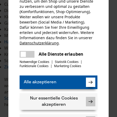
nutzen, um den Shop und unsere Dienste
Cuttermesser
zu verbessern und optimal zu gestalten
Dübel
(Komfortfunktionen, Shop-Optimierung).
Kleber & Holzkleber
Weiter wollen wir unsere Produkte
bewerben (Social Media / Marketing).
Gaffa Tape
Dafür können Sie hier Ihre Einwilligung
Kabelbinder
erteilen und jederzeit widerrufen. Weitere
Maßband & Zollstock
Informationen dazu finden Sie in unserer
Handsäge
Datenschutzerklärung
.
teilen
Wasserpumpenzange
Es ist ein Fehler aufgetreten. Bitte
Alle Dienste erlauben
Kneifzange
teilen
versuchen Sie es erneut.
Schleifgerät
Notwendige Cookies
|
Statistik Cookies
|
Funktionale Cookies
|
Marketing Cookies
Zimmermannsbleistifte & Marker
mail
Wer außerdem einen Garten hat und dort gerne
Alle akzeptieren
werkelt wird nicht um weitere Werkzeuge, wie unter
anderem eine
Hand-
und
Motorsäge
,
Spaten und
Schaufeln
sowie
Unkraut- und Fugenkratzer
Nur essentielle Cookies
herumkommen.
akzeptieren