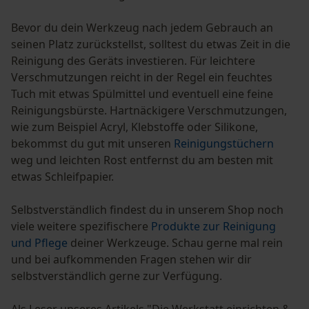
Persönliche Begrüßung
Bevor du dein Werkzeug nach jedem Gebrauch an
Geo-IP und User Detection
seinen Platz zurückstellst, solltest du etwas Zeit in die
YouTube-Videos
Reinigung des Geräts investieren. Für leichtere
Verschmutzungen reicht in der Regel ein feuchtes
Google Maps
Tuch mit etwas Spülmittel und eventuell eine feine
Kontaktaufnahme per Chat
Reinigungsbürste. Hartnäckigere Verschmutzungen,
wie zum Beispiel Acryl, Klebstoffe oder Silikone,
bekommst du gut mit unseren
Reinigungstüchern
Marketing Cookies
weg und leichten Rost entfernst du am besten mit
etwas Schleifpapier.
Selbstverständlich findest du in unserem Shop noch
Google Global Site Tag
viele weitere spezifischere
Produkte zur Reinigung
Microsoft Advertising Universal
und Pflege
deiner Werkzeuge. Schau gerne mal rein
Event Tracking
und bei aufkommenden Fragen stehen wir dir
Survicate
selbstverständlich gerne zur Verfügung.
Als Leser unseres Artikels "Die Werkstatt einrichten &