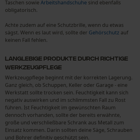
Taschen sowie
Arbeitshandschuhe
sind ebenfalls
Statistik Cookies
obligatorisch.
Achte zudem auf eine Schutzbrille, wenn du etwas
sägst. Wenn es laut wird, sollte der
Gehörschutz
auf
keinen Fall fehlen.
Econda Analytics
Mouseflow Web Analytics Tool
Langlebige Produkte durch richtige
Fact-Finder Tracking
Werkzeugpflege
Werkzeugpflege beginnt mit der korrekten Lagerung.
Ganz gleich, ob Schuppen, Keller oder Garage - eine
Funktionale Cookies
Werkstatt sollte trocken sein. Feuchtigkeit kann sich
negativ auswirken und im schlimmsten Fall zu Rost
führen. Ist Feuchtigkeit im gewünschten Raum
dennoch vorhanden, sollte der bereits erwähnte,
Loop54 Personalization
große und verschließbare Schrank aus Metall zum
Personalisierte Startseite
Einsatz kommen. Darin sollten deine Säge, Schrauben
Gespeicherter Warenkorb
und Bohrer definitiv geschützt sein.