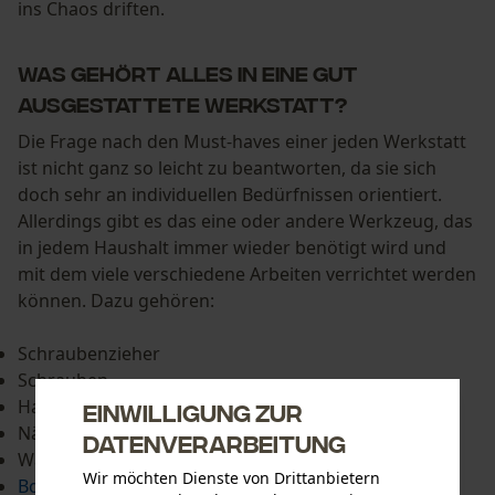
ins Chaos driften.
Was gehört alles in eine gut
ausgestattete Werkstatt?
Die Frage nach den Must-haves einer jeden Werkstatt
ist nicht ganz so leicht zu beantworten, da sie sich
doch sehr an individuellen Bedürfnissen orientiert.
Allerdings gibt es das eine oder andere Werkzeug, das
in jedem Haushalt immer wieder benötigt wird und
mit dem viele verschiedene Arbeiten verrichtet werden
können. Dazu gehören:
Schraubenzieher
Schrauben
Hammer
Einwilligung zur
Nägel
Datenverarbeitung
Wasserwaage
Wir möchten Dienste von Drittanbietern
Bohrmaschine