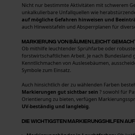
Nicht nur bestimmte Aktivitäten mit schwerem Ge
unkalkulierbare Unfallquellen wie herabstürzen
auf mögliche Gefahren hinweisen und Beeinträ
auch Hinweistafeln und Absperrplanen für dive
Markierung von Bäumen leicht gemach
Ob mithilfe leuchtender Sprühfarbe oder robust
forstwirtschaftlichen Arbeit. Je nach Bundesland
Kenntlichmachen von Auslesebäumen, ausschei
Symbole zum Einsatz.
Auch hinsichtlich der zu wählenden Farben beste
Markierungen gut sichtbar sein
? sowohl für Pa
Orientierung zu bieten, verfügen Markierungsspr
UV-beständig und langlebig
.
Die wichtigsten Markierungshilfen auf 