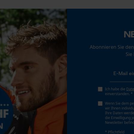
Statistik Cookies
N
Econda Analytics
Abonnieren Sie den
Mouseflow Web Analytics Tool
Sie
Fact-Finder Tracking
Funktionale Cookies
Ich habe die
Dat
einverstanden. *
Wenn Sie dem pe
Loop54 Personalization
wir Ihnen individ
Ihre Daten werde
Personalisierte Startseite
die Einwilligung 
Newsletter befind
Gespeicherter Warenkorb
* Pflichtfeld