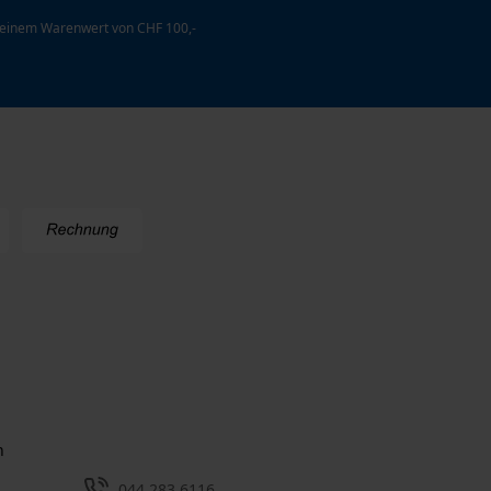
 einem Warenwert von CHF 100,-
n
044 283 6116