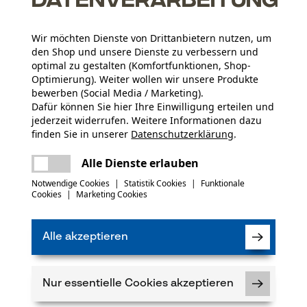
rät, wie zum Beispiel das Fällen von Bäumen mit der
Motor
de Äste können gefährlich werden. Mit entsprechenden Wa
Wir möchten Dienste von Drittanbietern nutzen, um
chtigungen der persönlichen Sicherheit vermeiden
. De
den Shop und unsere Dienste zu verbessern und
rse Anwendungsbereiche zum umfangreichen KOX Sortiment
optimal zu gestalten (Komfortfunktionen, Shop-
Optimierung). Weiter wollen wir unsere Produkte
bewerben (Social Media / Marketing).
t
Dafür können Sie hier Ihre Einwilligung erteilen und
er Markierungsbänder, das
Kennzeichnen von liegendem 
jederzeit widerrufen. Weitere Informationen dazu
 gelten für die farbliche Markierung der Bäume sogar
besti
finden Sie in unserer
Datenschutzerklärung
.
denden Bäumen, Wegen für die
Holzrückung
, Biotopbäumen
teilen
Es ist ein Fehler aufgetreten. Bitte
Alle Dienste erlauben
versuchen Sie es erneut.
mail
Notwendige Cookies
|
Statistik Cookies
|
Funktionale
hen gewisse Vorgaben ? von strahlendem Weiß über Neonrot b
Cookies
|
Marketing Cookies
ssanten als auch für Forstarbeiter im Harvester. Um
selbst
ays, Markierungsbänder und Co. über eine entsprechend ho
Alle akzeptieren
einen Blick
Nur essentielle Cookies akzeptieren