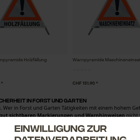
npyramide Holzfällung
Warnpyramide Maschineneinsa
 *
CHF 151.90 *
cherheit in Forst und Garten
hen. Wer in Forst und Garten Tätigkeiten mit einem hohem G
gut sichtbaren Markierungen und Warnhinweisen
nicht 
alles, um Tätigkeiten wie die Holzernte, die Jagd oder d
Einwilligung zur
Datenverarbeitung