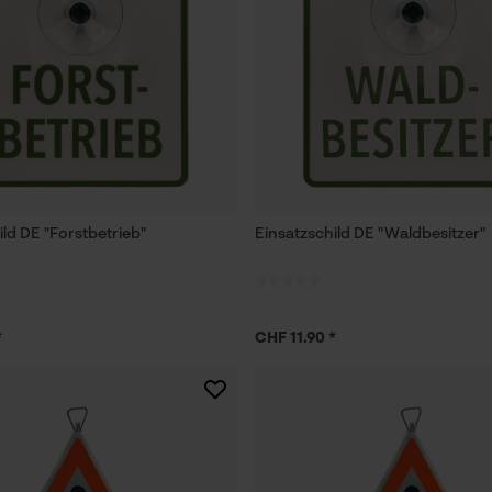
ild DE "Forstbetrieb"
Einsatzschild DE "Waldbesitzer"
*
CHF 11.90 *