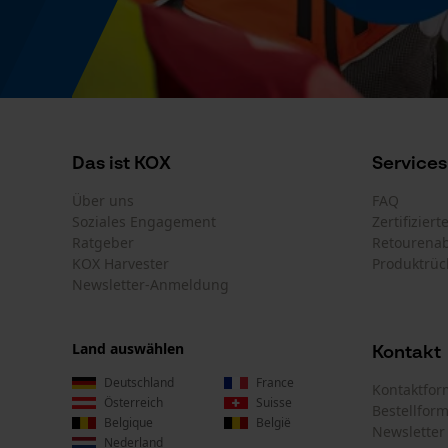
Das ist KOX
Services
Über uns
FAQ
Soziales Engagement
Zertifizier
Ratgeber
Retourena
KOX Harvester
Produktrüc
Newsletter-Anmeldung
Land auswählen
Kontakt
Deutschland
France
Kontaktfor
Österreich
Suisse
Bestellfor
Belgique
België
Newsletter
Nederland