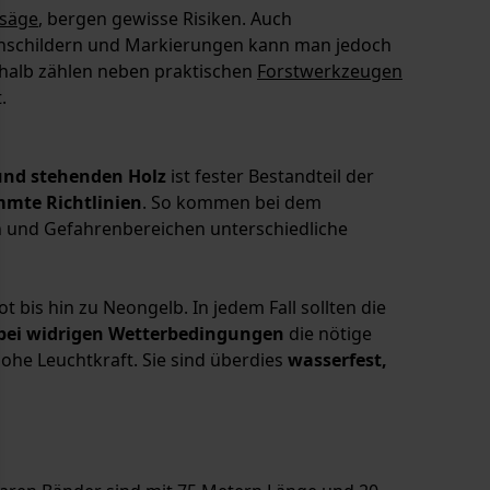
säge
, bergen gewisse Risiken. Auch
rnschildern und Markierungen kann man jedoch
shalb zählen neben praktischen
Forstwerkzeugen
.
und stehenden Holz
ist fester Bestandteil der
mmte Richtlinien
. So kommen bei dem
 und Gefahrenbereichen unterschiedliche
is hin zu Neongelb. In jedem Fall sollten die
 bei widrigen Wetterbedingungen
die nötige
he Leuchtkraft. Sie sind überdies
wasserfest,