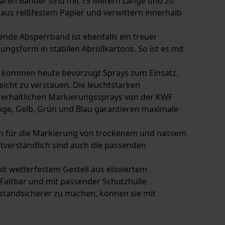
tbaren Bänder sind mit 75 Metern Länge und 20
n aus reißfestem Papier und verwittern innerhalb
nde Absperrband ist ebenfalls ein treuer
ngsform in stabilen Abrollkartons. So ist es mit
, kommen heute bevorzugt Sprays zum Einsatz.
leicht zu verstauen. Die leuchtstarken
X erhältlichen Markierungssprays von der KWF
range, Gelb, Grün und Blau garantieren maximale
den für die Markierung von trockenem und nassem
stverständlich sind auch die passenden
t wetterfestem Gestell aus eloxiertem
Faltbar und mit passender Schutzhülle
 standsicherer zu machen, können sie mit