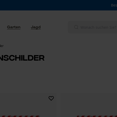
Bes
Garten
Jagd
der
nschilder