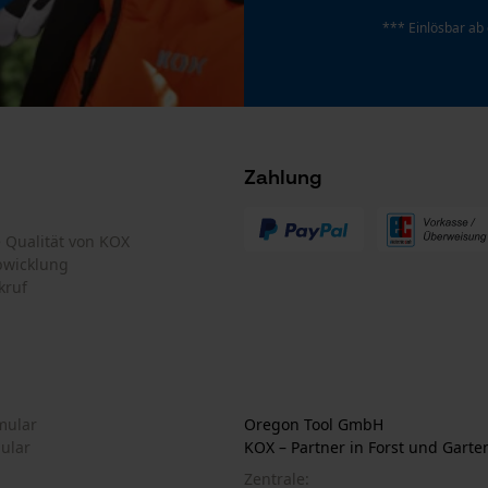
Persönliche Begrüßung
*** Einlösbar ab
Geo-IP und User Detection
YouTube-Videos
Google Maps
Kontaktaufnahme per Chat
Zahlung
Marketing Cookies
te Qualität von KOX
bwicklung
kruf
Google Global Site Tag
Microsoft Advertising Universal Event
Tracking
Survicate
mular
Oregon Tool GmbH
mular
KOX – Partner in Forst und Garte
Zentrale: