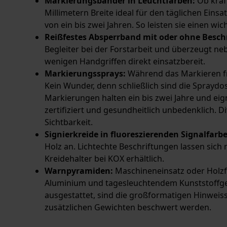
Markierungsbänder in Leuchtfarben:
Ob kräft
Millimetern Breite ideal für den täglichen Ein
von ein bis zwei Jahren. So leisten sie einen w
Reißfestes Absperrband mit oder ohne Besch
Begleiter bei der Forstarbeit und überzeugt ne
wenigen Handgriffen direkt einsatzbereit.
Markierungssprays:
Während das Markieren fr
Kein Wunder, denn schließlich sind die Spraydose
Markierungen halten ein bis zwei Jahre und ei
zertifiziert und gesundheitlich unbedenklich. 
Sichtbarkeit.
Signierkreide in fluoreszierenden Signalfarb
Holz an. Lichtechte Beschriftungen lassen sich
Kreidehalter bei KOX erhältlich.
Warnpyramiden:
Maschineneinsatz oder Holzf
Aluminium und tagesleuchtendem Kunststoffgew
ausgestattet, sind die großformatigen Hinweis
zusätzlichen Gewichten beschwert werden.