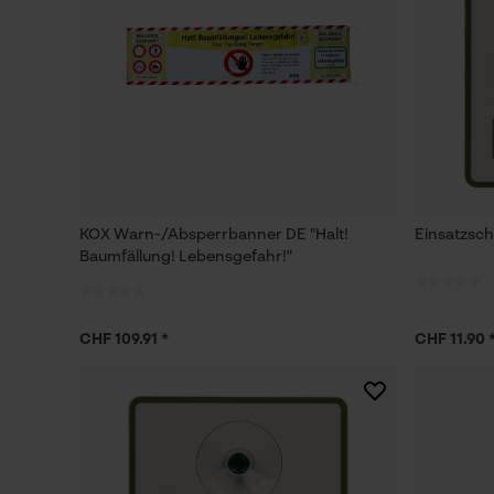
KOX Warn-/Absperrbanner DE "Halt!
Einsatzsch
Baumfällung! Lebensgefahr!"
CHF 109.91 *
CHF 11.90 