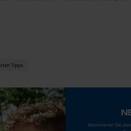
Funktionale Cookies
Loop54 Personalization
Personalisierte Startseite
Gespeicherter Warenkorb
rten Tipps
Persönliche Begrüßung
Geo-IP und User Detection
YouTube-Videos
Google Maps
Kontaktaufnahme per Chat
N
Abonnieren Sie den
Marketing Cookies