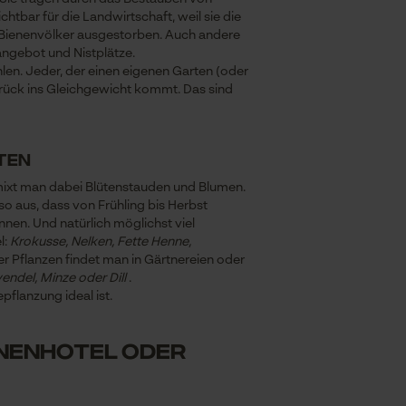
htbar für die Landwirtschaft, weil sie die
e Bienenvölker ausgestorben. Auch andere
angebot und Nistplätze.
hlen. Jeder, der einen eigenen Garten (oder
 zurück ins Gleichgewicht kommt. Das sind
lten
n mixt man dabei Blütenstauden und Blumen.
o aus, dass von Frühling bis Herbst
nen. Und natürlich möglichst viel
l:
Krokusse, Nelken, Fette Henne,
r Pflanzen findet man in Gärtnereien oder
endel, Minze oder Dill
.
flanzung ideal ist.
enenhotel oder