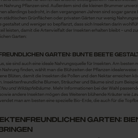
ren Nahrung Pflanzen sind. Außerdem sind die kleinen Brummer unverzic
enen allerdings bedroht, in den vergangenen Jahren sind sogar ganz
len städtischen Grünflächen oder privaten Gärten nur wenig Nahrungs
 gestaltet und weniger so bepflanzt, dass sich Insekten darin wohlfü
il leisten, damit die Artenvielfalt der Insekten erhalten bleibt – und
lichen Garten:
enfreundlichen Garten: Bunte Beete gesta
aus, sie sind auch eine ideale Nahrungsquelle für Insekten. Am beste
 Nahrung finden, wählt man die Blühzeiten der Pflanzen idealerweise s
ne Blüten, damit die Insekten die Pollen und den Nektar erreichen kön
. Insektenfreundliche Blumen, Sträucher und Bäume sind zum Beispie
 Efeu und Wildapfelbäume
. Mehr Informationen bei der Wahl passende
 sowie andere Insekten mögen des Weiteren blühende Kräuter wie
Lav
ndet man am besten eine spezielle Bio-Erde, die auch für die Topfbep
insektenfreundlichen Garten: Bi
bringen