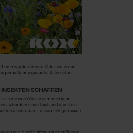
in Thema werden könnte. Oder, wenn der
eine prima Nahrungsquelle für Insekten.
r Insekten schaffen
hle, in der sich Wasser sammeln kann
 kann außerdem einen Teich und damit ein
sekten dienen, damit diese nicht gefressen
ren teilt. Hierfür einfach auf den Button