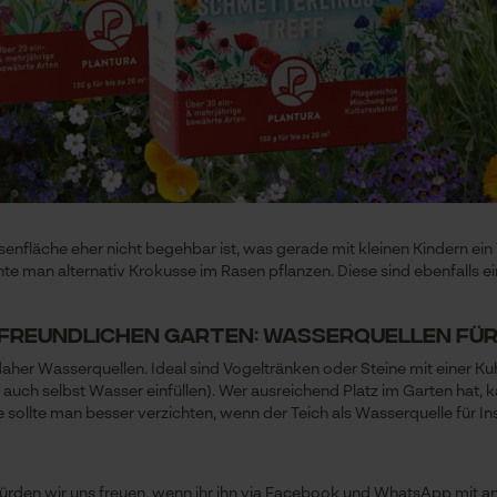
Prüfung setzen von Cookies
Session ID
Speichern der Auswahl zur
Datenverarbeitung
Econda Tag Manager
asenfläche eher nicht begehbar ist, was gerade mit kleinen Kindern e
könnte man alternativ Krokusse im Rasen pflanzen. Diese sind ebenfalls 
Statistik Cookies
enfreundlichen Garten: Wasserquellen fü
aher Wasserquellen. Ideal sind Vogeltränken oder Steine mit einer Ku
Econda Analytics
 auch selbst Wasser einfüllen). Wer ausreichend Platz im Garten hat,
 sollte man besser verzichten, wenn der Teich als Wasserquelle für In
Mouseflow Web Analytics Tool
Fact-Finder Tracking
ürden wir uns freuen, wenn ihr ihn via Facebook und WhatsApp mit ande