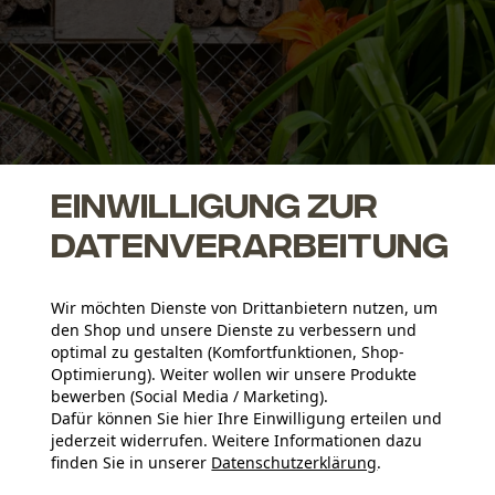
Einwilligung zur
Datenverarbeitung
enfreundlichen Garten: Chemie vermeiden
Wir möchten Dienste von Drittanbietern nutzen, um
ensibel auf chemische Pflanzenschutz- und Schädlingsbekämpfungsmit
den Shop und unsere Dienste zu verbessern und
erzichten. Sinnvoller ist es, bei Schädlingen etwa Nützlinge (Marienk
optimal zu gestalten (Komfortfunktionen, Shop-
n. Eine insektenfreundliche Alternative zum chemischen Dünger ist 
Optimierung). Weiter wollen wir unsere Produkte
insektenfreundlichen Garten. Ein Komposthaufen ist nämlich ein willk
bewerben (Social Media / Marketing).
Dafür können Sie hier Ihre Einwilligung erteilen und
jederzeit widerrufen. Weitere Informationen dazu
insektenfreundlichen Garten: Ei
finden Sie in unserer
Datenschutzerklärung
.
teilen