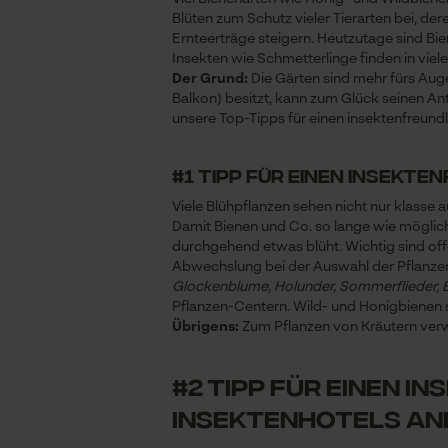
Blüten zum Schutz vieler Tierarten bei, de
Ernteerträge steigern. Heutzutage sind Bi
Insekten wie Schmetterlinge finden in vie
Der Grund:
Die Gärten sind mehr fürs Auge
Balkon) besitzt, kann zum Glück seinen Ante
unsere Top-Tipps für einen insektenfreund
#1 Tipp für einen insekt
Viele Blühpflanzen sehen nicht nur klasse 
Damit Bienen und Co. so lange wie möglich
durchgehend etwas blüht. Wichtig sind offe
Abwechslung bei der Auswahl der Pflanzen
Glockenblume, Holunder, Sommerflieder,
Pflanzen-Centern. Wild- und Honigbienen
Übrigens:
Zum Pflanzen von Kräutern verwe
#2 Tipp für einen 
Insektenhotels an