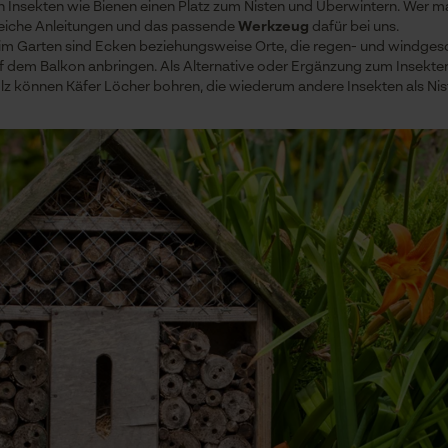
 Insekten wie Bienen einen Platz zum Nisten und Überwintern. Wer m
lreiche Anleitungen und das passende
Werkzeug
dafür bei uns.
im Garten sind Ecken beziehungsweise Orte, die regen- und windgesc
uf dem Balkon anbringen. Als Alternative oder Ergänzung zum Insekten
olz können Käfer Löcher bohren, die wiederum andere Insekten als Ni