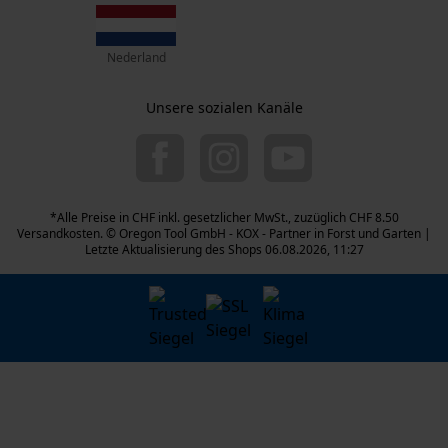
Telefon Erreichbarkeit:
Nederland
Mo.-Fr.: 07:00 - 18:00 Uhr
Sa.: 09:00 - 13:00 Uhr
Unsere sozialen Kanäle
044 283 6116
info-ch@kox.eu
*Alle Preise in CHF inkl. gesetzlicher MwSt., zuzüglich CHF 8.50
Versandkosten. © Oregon Tool GmbH - KOX - Partner in Forst und Garten |
Letzte Aktualisierung des Shops 06.08.2026, 11:27