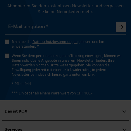
Abonnieren Sie den kostenlosen Newsletter und verpassen
Sie keine Neuigkeiten mehr.
Loop54 Personalization
Personalisierte Startseite
Gespeicherter Warenkorb
Persönliche Begrüßung
Ich habe die
Datenschutzbestimmungen
gelesen und bin
einverstanden. *
Geo-IP und User Detection
Wenn Sie dem personenbezogenen Tracking einwilligen, können wir
YouTube-Videos
Ihnen individuelle Angebote in unserem Newsletter bieten. Ihre
Daten werden nicht an Dritte weitergegeben. Sie können die
Google Maps
Einwilligung jederzeit mit einem Klick widerrufen, in jedem
Newsletter befindet sich hierzu ganz unten ein Link.
Kontaktaufnahme per Chat
* Pflichtfeld
*** Einlösbar ab einem Warenwert von CHF 100,-
Marketing Cookies
Das ist KOX
Über uns
Soziales Engagement
Services
Google Global Site Tag