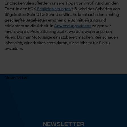
Entdecken Sie außerdem unsere Tipps vom Profi rund um den
Speichern der Auswahl zur
Forst. In den KOX
Schärfanleitungen
Datenverarbeitung
z.B. wird das Schärfen von
Sägeketten Schritt für Schritt erklärt. Es lohnt sich, denn richtig
Econda Tag Manager
geschärfte Sägeketten erhöhen die Schnittleistung und
erleichtern so die Arbeit. In
Anwendungsvideos
zeigen wir
Ihnen, wie die Produkte eingesetzt werden, wie in unserem
Video: Dolmar Motorsäge einsatzbereit machen. Reinschauen
Statistik Cookies
lohnt sich, wir arbeiten stets daran, diese Inhalte für Sie zu
erweitern.
Econda Analytics
Mouseflow Web Analytics Tool
Fact-Finder Tracking
Funktionale Cookies
Newsletter