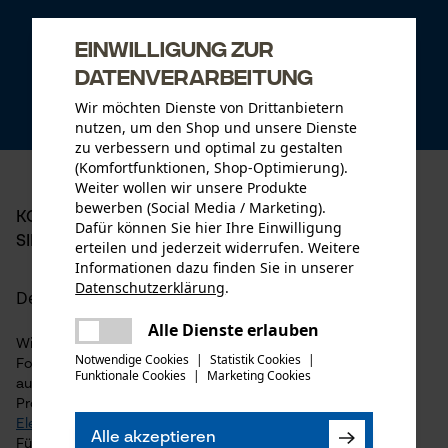
Einwilligung zur
Datenverarbeitung
Profiberatung
Kostenlose Rücksendung
Wir möchten Dienste von Drittanbietern
nutzen, um den Shop und unsere Dienste
zu verbessern und optimal zu gestalten
(Komfortfunktionen, Shop-Optimierung).
Weiter wollen wir unsere Produkte
bewerben (Social Media / Marketing).
KOX - IHR PARTNER IN FORST UND GARTEN: HIER
Dafür können Sie hier Ihre Einwilligung
SIND SIE RICHTIG!
erteilen und jederzeit widerrufen. Weitere
Informationen dazu finden Sie in unserer
Datenschutzerklärung
.
Der Onlineshop für Profis in Forst und Garten
teilen
Es ist ein Fehler aufgetreten. Bitte
Alle Dienste erlauben
teilen
Wir versorgen Waldarbeiter, Forstunternehmen, staatliche
versuchen Sie es erneut.
Notwendige Cookies
|
Statistik Cookies
|
Forstorganisationen und private Motorsägen-Besitzer, aber
Funktionale Cookies
|
Marketing Cookies
mail
auch Landwirtschaft sowie Garten- und Landschaftsbau mit
Profi-Ausrüstung: von der
Motorsäge mit Benzin-, Akku- oder
Elektroantrieb
, über die passenden Sägeketten und
Alle akzeptieren
Führungsschienen bis zu Ersatzteilen für die
Motorsäge
.