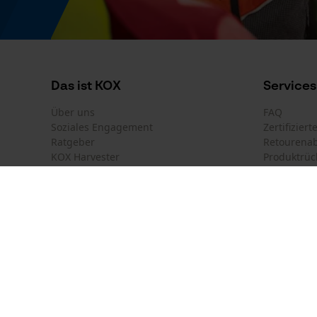
Die Informationen auf dem Produktettiket sind
GHS Gefahrenhinweis
H304, H240, H336, H226
Das ist KOX
Services
Über uns
FAQ
Soziales Engagement
Zertifizier
Ratgeber
Retourena
KOX Harvester
Produktrüc
Newsletter-Anmeldung
GHS Klassifikation
GHS01, GHS07, GHS08
Land auswählen
Kontakt
Deutschland
France
Kontaktfor
Österreich
Suisse
Bestellfor
Belgique
België
Newsletter
Nederland
GHS Klassifikation Icons
Vertrag w