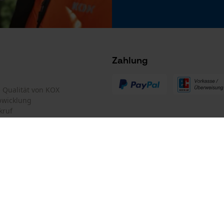
Microsoft Advertising Universal Event
 stets zu befolgen
Tracking
Survicate
GHS Gefahrenhinweis Text
Kann bei Verschlucken und Eindringen in die
Atemwege tödlich sein.
Zahlung
Erwärmung kann Explosion verursachen.
Kann Schläfrigkeit und Benommenheit
verursachen.
te Qualität von KOX
bwicklung
Flüssigkeit und Dampf entzündbar.
kruf
GHS Klassifikation Text
Explosiv
Gesundheitsschädlich / Reizend
Gesundheitsgefahr (langfristig)
mular
Oregon Tool GmbH
mular
KOX – Partner in Forst und Garte
Zentrale:
Lise-Meitner-Str. 4
iderrufen
D-70736 Fellbach