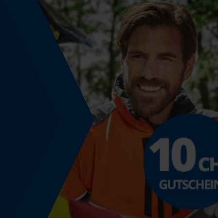
Powerbank-Funktion
Nein
Farbgebung
Farbe
Schwarz
Lagerung & Aufbewahrung
Aufbewahrungstemperatur
10-25 degC
Regulatorische Hinweise