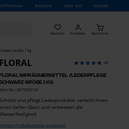
tellformular
Ratgeber
Über uns
Kontakt
Merkliste
Anmelden
Warenkorb
 Schwarz Größe 1 kg
FLORAL
(4)
Floral Imprägniermittel /Lederpflege
Schwarz Größe 1 kg
Best-Nr.: XX73507-01
Schützt und pflegt Lederprodukte, verleiht ihnen
einen tiefen Glanz und verbessert die
Wasserfestigkeit
Weitere Produktvorteile entdecken