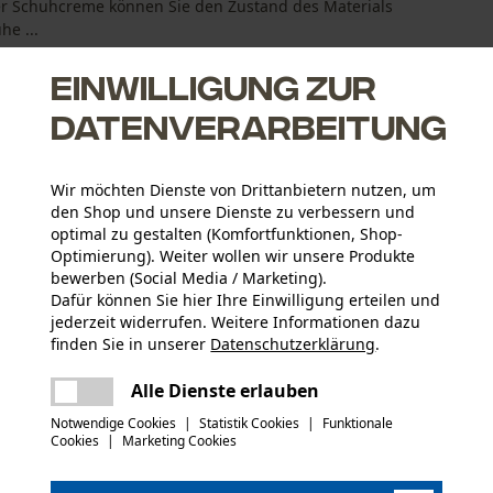
er Schuhcreme können Sie den Zustand des Materials
he ...
Einwilligung zur
Datenverarbeitung
Wir möchten Dienste von Drittanbietern nutzen, um
nierung
den Shop und unsere Dienste zu verbessern und
(z.B. Gore-Tex) bleiben bei der Schuhpflege erhalten
optimal zu gestalten (Komfortfunktionen, Shop-
t neues Leder und frischt altes wieder auf
Optimierung). Weiter wollen wir unsere Produkte
bewerben (Social Media / Marketing).
Dafür können Sie hier Ihre Einwilligung erteilen und
jederzeit widerrufen. Weitere Informationen dazu
finden Sie in unserer
Datenschutzerklärung
.
Altersgruppe
teilen
Erwachsener
Es ist ein Fehler aufgetreten. Bitte
Alle Dienste erlauben
versuchen Sie es erneut.
mail
Sicherheitsdatenblätter (PDF)
Notwendige Cookies
|
Statistik Cookies
|
Funktionale
Cookies
|
Marketing Cookies
Artikelgewicht
1140.0 g