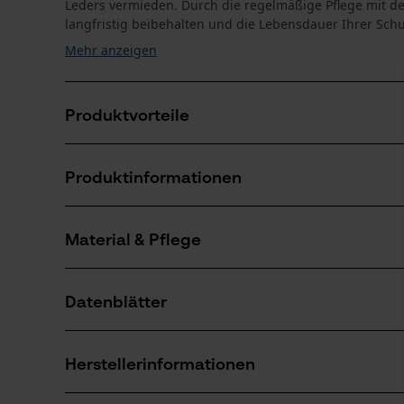
Leders vermieden. Durch die regelmäßige Pflege mit d
langfristig beibehalten und die Lebensdauer Ihrer Schu
Mehr anzeigen
Produktvorteile
Schutz vor Schmutz und Feuchtigkeit durch Impräg
Produktinformationen
Die Atmungsaktivität des Leders, sowie der Membran 
Das Imprägniermittel/ Lederpflege in schwarz schütz
Material & Pflege
Produktdetails
Aktivitätstyp
Datenblätter
Pflegen, Schützen, Imprägnieren
Material
Herstellerdatenblatt (PDF)
Hauptmaterial
Herstellerinformationen
Wachs
Anzahl Teile
1 Stk