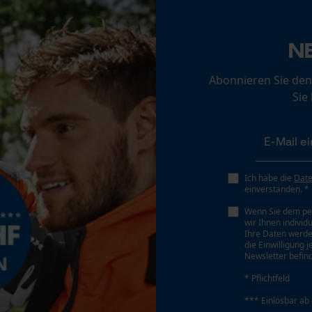
Loop54 Personalization
Personalisierte Startseite
N
Gespeicherter Warenkorb
Abonnieren Sie den
Persönliche Begrüßung
Sie
Geo-IP und User Detection
YouTube-Videos
Google Maps
Kontaktaufnahme per Chat
Ich habe die
Dat
einverstanden. *
Wenn Sie dem pe
wir Ihnen individ
Marketing Cookies
Ihre Daten werde
die Einwilligung 
Newsletter befind
* Pflichtfeld
Google Global Site Tag
*** Einlösbar ab