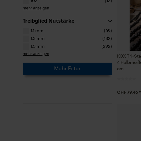
102
(12)
mehr anzeigen
Treibglied Nutstärke
1.1 mm
(69)
1.3 mm
(182)
1.5 mm
(292)
mehr anzeigen
KOX Tri-St
4 Halbmeiße
Mehr Filter
cm
CHF 79.46 *