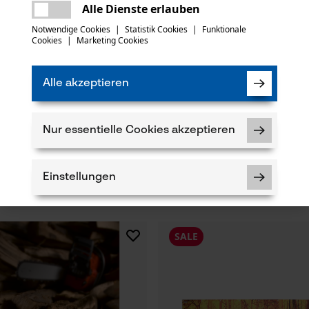
Es ist ein Fehler aufgetreten. Bitte
Alle Dienste erlauben
versuchen Sie es erneut.
mail
Notwendige Cookies
|
Statistik Cookies
|
Funktionale
Cookies
|
Marketing Cookies
Alle akzeptieren
Nur essentielle Cookies akzeptieren
tten Halbmeißel 404", 1.6 mm,
KOX Tri-Star Führungsschiene 3/
43 cm
Einstellungen
CHF 28.73 *
SALE
Notwendige Cookies