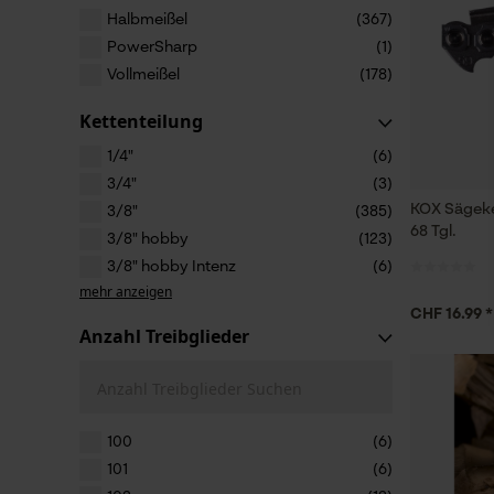
Halbmeißel
(367)
PowerSharp
(1)
Vollmeißel
(178)
Kettenteilung
1/4"
(6)
3/4"
(3)
KOX Sägeke
3/8"
(385)
68 Tgl.
3/8" hobby
(123)
3/8" hobby Intenz
(6)
mehr anzeigen
CHF 16.99 *
Anzahl Treibglieder
Anzahl Treibglieder Suchen
100
(6)
101
(6)