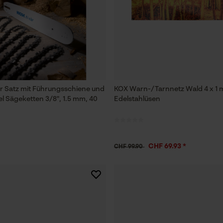
Prüfung setzen von Cookies
Session ID
Speichern der Auswahl zur
Datenverarbeitung
Econda Tag Manager
ar Satz mit Führungsschiene und
KOX Warn-/Tarnnetz Wald 4 x 1 
l Sägeketten 3/8", 1.5 mm, 40
Edelstahlüsen
Statistik Cookies
CHF 69.93 *
CHF 99.90
Econda Analytics
Mouseflow Web Analytics Tool
Fact-Finder Tracking