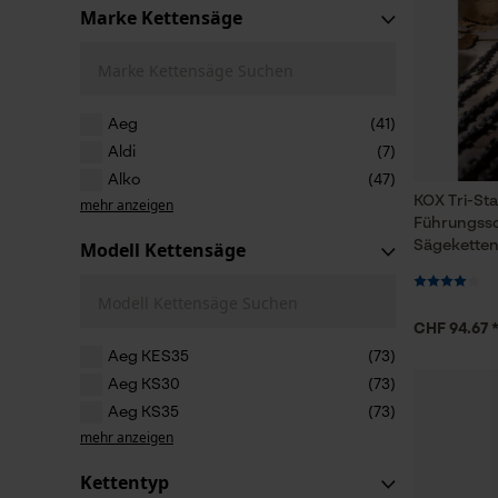
Marke Kettensäge
Marke Kettensäge Suchen
Aeg
(41)
Aldi
(7)
Alko
(47)
KOX Tri-Sta
mehr anzeigen
Führungssc
Modell Kettensäge
Sägeketten
Modell Kettensäge Suchen
CHF 94.67 
Aeg KES35
(73)
Aeg KS30
(73)
Aeg KS35
(73)
mehr anzeigen
Kettentyp