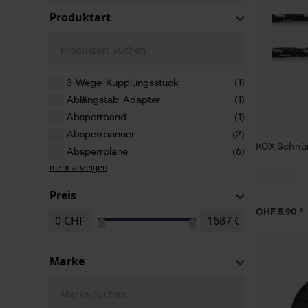
Produktart
Produktart Suchen
3-Wege-Kupplungsstück
(1)
Ablängstab-Adapter
(1)
Absperrband
(1)
Absperrbanner
(2)
KOX Schnü
Absperrplane
(6)
mehr anzeigen
Preis
CHF 5.90 *
Marke
Marke Suchen