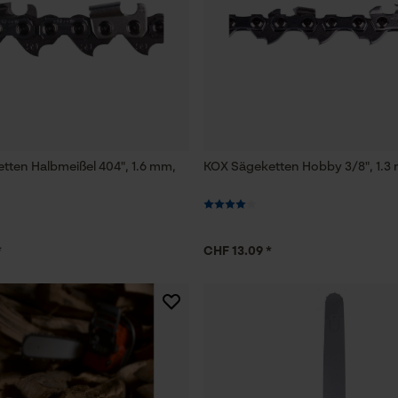
Funktionale Cookies
Loop54 Personalization
Personalisierte Startseite
tten Halbmeißel 404", 1.6 mm,
KOX Sägeketten Hobby 3/8", 1.3 
Gespeicherter Warenkorb
Persönliche Begrüßung
Geo-IP und User Detection
*
CHF 13.09 *
YouTube-Videos
Google Maps
Kontaktaufnahme per Chat
Marketing Cookies