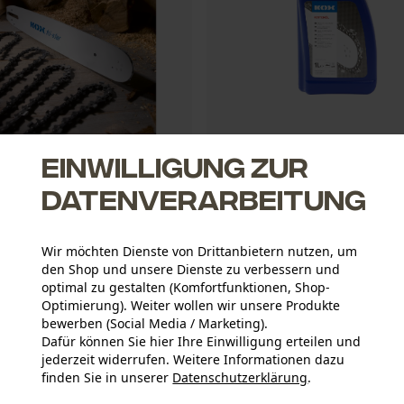
Einwilligung zur
r Spar-Satz mit
KOX Sägeketten-Haftöl 1L
hiene und 4 DuraCut / MultiCut
Datenverarbeitung
 3/8" Hobby, 1.3 mm, 35 cm
Wir möchten Dienste von Drittanbietern nutzen, um
*
den Shop und unsere Dienste zu verbessern und
CHF 5.90 *
optimal zu gestalten (Komfortfunktionen, Shop-
Optimierung). Weiter wollen wir unsere Produkte
bewerben (Social Media / Marketing).
Dafür können Sie hier Ihre Einwilligung erteilen und
jederzeit widerrufen. Weitere Informationen dazu
finden Sie in unserer
Datenschutzerklärung
.
teilen