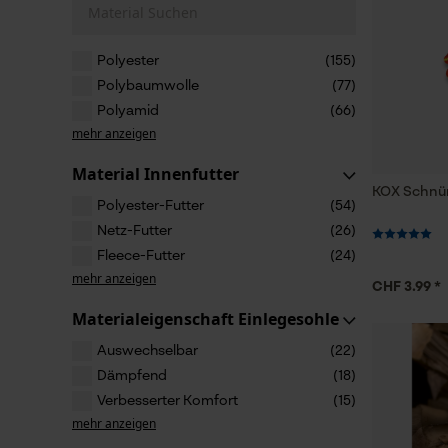
Material Suchen
Polyester
(155)
Polybaumwolle
(77)
Polyamid
(66)
mehr anzeigen
Material Innenfutter
KOX Schnür
Polyester-Futter
(54)
Netz-Futter
(26)
Fleece-Futter
(24)
mehr anzeigen
CHF 3.99 *
Materialeigenschaft Einlegesohle
Auswechselbar
(22)
Dämpfend
(18)
Verbesserter Komfort
(15)
mehr anzeigen