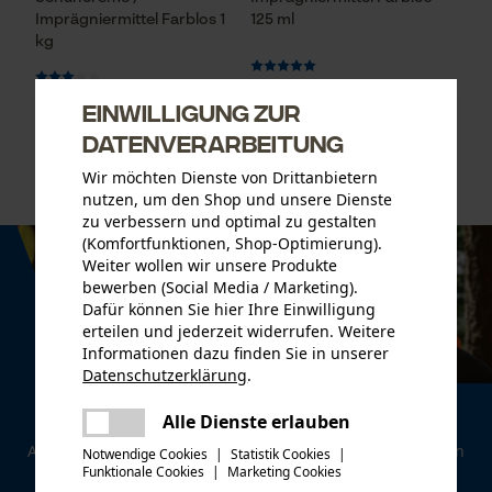
Imprägniermittel Farblos 1
125 ml
kg
Einwilligung zur
CHF 17.90 *
CHF 2.99 *
Datenverarbeitung
Wir möchten Dienste von Drittanbietern
nutzen, um den Shop und unsere Dienste
zu verbessern und optimal zu gestalten
(Komfortfunktionen, Shop-Optimierung).
Weiter wollen wir unsere Produkte
bewerben (Social Media / Marketing).
Dafür können Sie hier Ihre Einwilligung
erteilen und jederzeit widerrufen. Weitere
Informationen dazu finden Sie in unserer
Datenschutzerklärung
.
teilen
Newsletter
Es ist ein Fehler aufgetreten. Bitte
Alle Dienste erlauben
teilen
versuchen Sie es erneut.
Abonnieren Sie den kostenlosen Newsletter und verpassen
Notwendige Cookies
|
Statistik Cookies
|
Funktionale Cookies
|
Marketing Cookies
Sie keine Neuigkeiten mehr.
mail