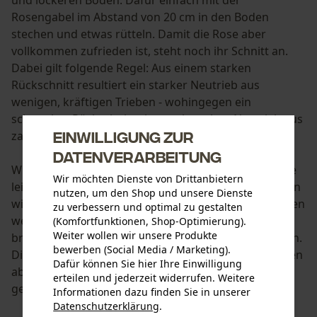
Rosengabel im Abstand von 20 cm in den Boden
stechen und etwas rütteln. Damit die Rose aber
vollkommen zufrieden ist, steht noch ihr Schnitt an.
Dabei gilt folgende Regel: Aus einem starken
Rückschnitt resultiert ein starker Neutrieb aus
wenigen, kräftigen Trieben - wohingegen ein
schwacher Rückschnitt einen schwachen Neutrieb aus
Einwilligung zur
zahlreichen kurzen Trieben bewirkt.
Datenverarbeitung
Wichtig ist, dass der Trieb etwa 5 mm über dem Auge
Wir möchten Dienste von Drittanbietern
leicht schräg mit einer scharfen Schere abgeschnitten
nutzen, um den Shop und unsere Dienste
wird. Andere Zierpflanzen brauchen im März hingegen
zu verbessern und optimal zu gestalten
weniger Pflege. Bei Ziergräsern können einfach die
(Komfortfunktionen, Shop-Optimierung).
Weiter wollen wir unsere Produkte
braunen Halme nah am Boden abgeschnitten werden.
bewerben (Social Media / Marketing).
Dies gilt ebenso für Lavendel. Größere Gehölze sollten
Dafür können Sie hier Ihre Einwilligung
aber bedingt durch die Brutzeit der Vögel in Ruhe
erteilen und jederzeit widerrufen. Weitere
gelassen werden.
Informationen dazu finden Sie in unserer
Datenschutzerklärung
.
teilen