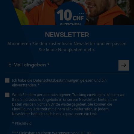
Fact-Finder Tracking
Funktionale Cookies
Newsletter
Abonnieren Sie den kostenlosen Newsletter und verpassen
Sie keine Neuigkeiten mehr.
Loop54 Personalization
Personalisierte Startseite
Gespeicherter Warenkorb
Ich habe die
Datenschutzbestimmungen
gelesen und bin
Persönliche Begrüßung
einverstanden. *
Geo-IP und User Detection
Wenn Sie dem personenbezogenen Tracking einwilligen, können wir
Ihnen individuelle Angebote in unserem Newsletter bieten. Ihre
YouTube-Videos
Daten werden nicht an Dritte weitergegeben. Sie können die
Einwilligung jederzeit mit einem Klick widerrufen, in jedem
Google Maps
Newsletter befindet sich hierzu ganz unten ein Link.
Kontaktaufnahme per Chat
* Pflichtfeld
*** Einlösbar ab einem Warenwert von CHF 100,-