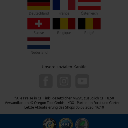
D-70736 Fellbach
France
Österreich
Deutschland
Retouren-Adresse:
Beim Erlenwäldchen 14/2
71522 Backnang
Suisse
Belgique
België
Deutschland
Telefon Erreichbarkeit:
Nederland
Mo.-Fr.: 07:00 - 18:00 Uhr
Sa.: 09:00 - 13:00 Uhr
Unsere sozialen Kanäle
044 283 6116
info-ch@kox.eu
*Alle Preise in CHF inkl. gesetzlicher MwSt., zuzüglich CHF 8.50
Versandkosten. © Oregon Tool GmbH - KOX - Partner in Forst und Garten |
Letzte Aktualisierung des Shops 05.08.2026, 16:10