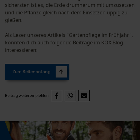
sichersten ist es, die Erde drumherum mit umzusetzen
und die Pflanze gleich nach dem Einsetzen üppig zu
gießen.
Prüfung setzen von Cookies
Als Leser unseres Artikels "Gartenpflege im Frühjahr",
könnten dich auch folgende Beiträge im KOX Blog
Session ID
interessieren:
Speichern der Auswahl zur
Datenverarbeitung
Econda Tag Manager
Zum Seitenanfang
Statistik Cookies
Beitrag weiterempfehlen
Econda Analytics
Mouseflow Web Analytics Tool