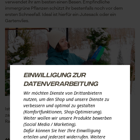
verwendet ihr am besten einen Besen. Empfindliche
immergrüne Pflanzen schützt ihr bestenfalls noch vor dem
ersten Schneefall. Ideal ist hierfür ein Jutesack oder ein
Gartenvlies.
Einwilligung zur
Datenverarbeitung
Wir möchten Dienste von Drittanbietern
nutzen, um den Shop und unsere Dienste zu
verbessern und optimal zu gestalten
Ist euer Rasen gefroren, betretet ihr ihn am besten nicht. Die
(Komfortfunktionen, Shop-Optimierung).
zarten Grashalme können sonst leicht abbrechen und euer
Weiter wollen wir unsere Produkte bewerben
Rasen dadurch absterben.
(Social Media / Marketing).
Dafür können Sie hier Ihre Einwilligung
erteilen und jederzeit widerrufen. Weitere
#4 Tipp zur Gartenarbeit im