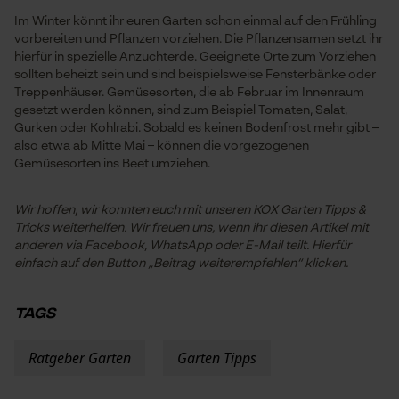
Econda Analytics
Im Winter könnt ihr euren Garten schon einmal auf den Frühling
Mouseflow Web Analytics Tool
vorbereiten und Pflanzen vorziehen. Die Pflanzensamen setzt ihr
hierfür in spezielle Anzuchterde. Geeignete Orte zum Vorziehen
Fact-Finder Tracking
sollten beheizt sein und sind beispielsweise Fensterbänke oder
Treppenhäuser. Gemüsesorten, die ab Februar im Innenraum
gesetzt werden können, sind zum Beispiel Tomaten, Salat,
Gurken oder Kohlrabi. Sobald es keinen Bodenfrost mehr gibt –
Funktionale Cookies
also etwa ab Mitte Mai – können die vorgezogenen
Gemüsesorten ins Beet umziehen.
Loop54 Personalization
Wir hoffen, wir konnten euch mit unseren KOX Garten Tipps &
Tricks weiterhelfen. Wir freuen uns, wenn ihr diesen Artikel mit
Personalisierte Startseite
anderen via Facebook, WhatsApp oder E-Mail teilt. Hierfür
Gespeicherter Warenkorb
einfach auf den Button „Beitrag weiterempfehlen“ klicken.
Persönliche Begrüßung
TAGS
Geo-IP und User Detection
YouTube-Videos
Ratgeber Garten
Garten Tipps
Google Maps