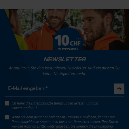
Kontaktaufnahme per Chat
Marketing Cookies
Google Global Site Tag
Newsletter
Microsoft Advertising Universal
Event Tracking
Abonnieren Sie den kostenlosen Newsletter und verpassen Sie
keine Neuigkeiten mehr.
Survicate
Ich habe die
Datenschutzbestimmungen
gelesen und bin
einverstanden. *
Wenn Sie dem personenbezogenen Tracking einwilligen, können wir
Ihnen individuelle Angebote in unserem Newsletter bieten. Ihre Daten
werden nicht an Dritte weitergegeben. Sie können die Einwilligung