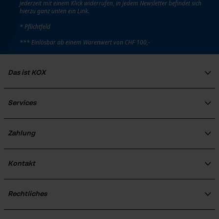
jederzeit mit einem Klick widerrufen, in jedem Newsletter befindet sich
hierzu ganz unten ein Link.
* Pflichtfeld
*** Einlösbar ab einem Warenwert von CHF 100,-
Das ist KOX
Über uns
Soziales Engagement
Services
Ratgeber
FAQ
KOX Harvester
Zertifizierte Qualität von KOX
Newsletter-Anmeldung
Zahlung
Retourenabwicklung
Produktrückruf
Kontakt
Kontaktformular
Bestellformular
Rechtliches
Newsletter
Impressum