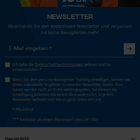
Geo-IP und User Detection
Newsletter
YouTube-Videos
Abonnieren Sie den kostenlosen Newsletter und verpassen
Google Maps
Sie keine Neuigkeiten mehr.
Kontaktaufnahme per Chat
Marketing Cookies
Ich habe die
Datenschutzbestimmungen
gelesen und bin
einverstanden. *
Wenn Sie dem personenbezogenen Tracking einwilligen, können wir
Ihnen individuelle Angebote in unserem Newsletter bieten. Ihre
Daten werden nicht an Dritte weitergegeben. Sie können die
Google Global Site Tag
Einwilligung jederzeit mit einem Klick widerrufen, in jedem
Newsletter befindet sich hierzu ganz unten ein Link.
Microsoft Advertising Universal
Event Tracking
* Pflichtfeld
Survicate
*** Einlösbar ab einem Warenwert von CHF 100,-
Das ist KOX