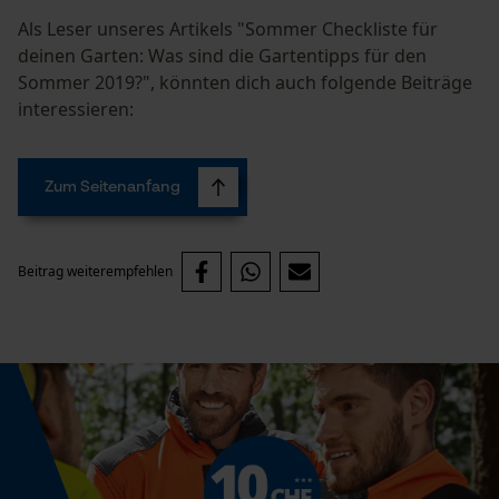
Statistik Cookies
Als Leser unseres Artikels "Sommer Checkliste für
deinen Garten: Was sind die Gartentipps für den
Sommer 2019?", könnten dich auch folgende Beiträge
interessieren:
Econda Analytics
Mouseflow Web Analytics Tool
Zum Seitenanfang
Fact-Finder Tracking
Beitrag weiterempfehlen
Funktionale Cookies
Loop54 Personalization
Personalisierte Startseite
Gespeicherter Warenkorb
Persönliche Begrüßung