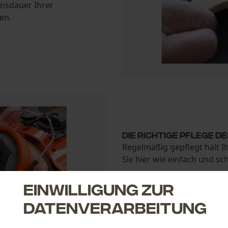
ensdauer Ihrer
en.
Die richtige Pflege 
Regelmäßig gepflegt hält I
Sie hier wie einfach und sc
Einwilligung zur
Gehörschutzpflege
Datenverarbeitung