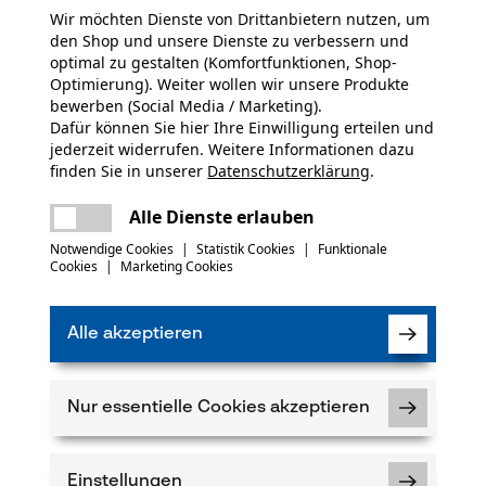
Wir möchten Dienste von Drittanbietern nutzen, um
den Shop und unsere Dienste zu verbessern und
optimal zu gestalten (Komfortfunktionen, Shop-
Optimierung). Weiter wollen wir unsere Produkte
bewerben (Social Media / Marketing).
hnittschutzhose
Dafür können Sie hier Ihre Einwilligung erteilen und
icht genau den
jederzeit widerrufen. Weitere Informationen dazu
utzhose haben muss.
finden Sie in unserer
Datenschutzerklärung
.
rt entwickelt - damit ist
teilen
Es ist ein Fehler aufgetreten. Bitte
Alle Dienste erlauben
 erfahren Sie alles
versuchen Sie es erneut.
mail
Notwendige Cookies
|
Statistik Cookies
|
Funktionale
Cookies
|
Marketing Cookies
Alle akzeptieren
Nur essentielle Cookies akzeptieren
Mit dem Zwiebelsyste
Einstellungen
Arbeit im kalten Wint