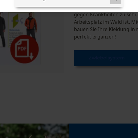
Bei nassem und kaltem Wett
gegen Krankheiten zu schüt
Arbeitsplatz im Wald ist. 
bauen Sie Ihre Kleidung in 
Notwendige Cookies
perfekt ergänzen!
Zwiebelsystem
Prüfung setzen von Cookies
Session ID
Speichern der Auswahl zur
Datenverarbeitung
Econda Tag Manager
Statistik Cookies