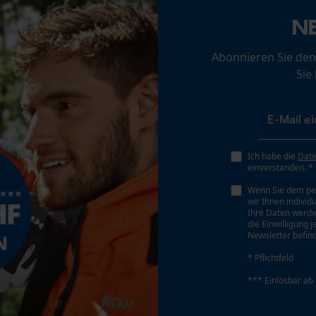
N
Abonnieren Sie den
Econda Analytics
Sie
Mouseflow Web Analytics Tool
Fact-Finder Tracking
Ich habe die
Dat
Funktionale Cookies
einverstanden. *
Wenn Sie dem pe
wir Ihnen individ
Ihre Daten werde
Loop54 Personalization
die Einwilligung 
Newsletter befind
Personalisierte Startseite
* Pflichtfeld
Gespeicherter Warenkorb
*** Einlösbar ab
Persönliche Begrüßung
Geo-IP und User Detection