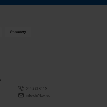
n
044 283 6116
info-ch@kox.eu