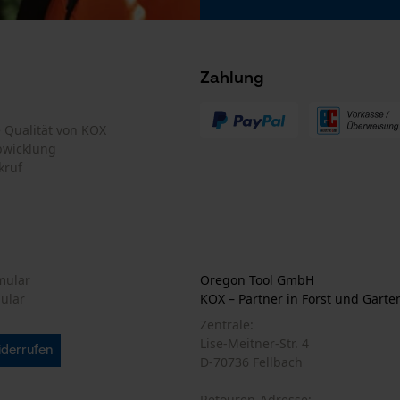
YouTube-Videos
Google Maps
Zahlung
Kontaktaufnahme per Chat
te Qualität von KOX
bwicklung
Marketing Cookies
kruf
Google Global Site Tag
Microsoft Advertising Universal Event
mular
Oregon Tool GmbH
Tracking
mular
KOX – Partner in Forst und Garte
Survicate
Zentrale:
Lise-Meitner-Str. 4
iderrufen
D-70736 Fellbach
Retouren-Adresse: