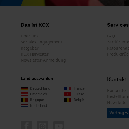
Das ist KOX
Services
Über uns
FAQ
Soziales Engagement
Zertifizier
Ratgeber
Retourena
KOX Harvester
Produktrüc
Newsletter-Anmeldung
Land auswählen
Kontakt
Deutschland
France
Kontaktfor
Österreich
Suisse
Bestellfor
Belgique
België
Newsletter
Nederland
Vertrag w