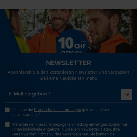
Flüssig
Fact-Finder Tracking
Automatische Kettenschmierung
Nein
Funktionale Cookies
Eigenschaft
Loop54 Personalization
Textilfreundlich, Schonend, Antistatisch,
Newsletter
Umweltschonend, Farbschonend
Personalisierte Startseite
Abonnieren Sie den kostenlosen Newsletter und verpassen
Sie keine Neuigkeiten mehr.
Gespeicherter Warenkorb
Persönliche Begrüßung
Füllmenge
250 ml
Geo-IP und User Detection
YouTube-Videos
Ich habe die
Datenschutzbestimmungen
gelesen und bin
einverstanden. *
Google Maps
Häckselfunktion
Nein
Wenn Sie dem personenbezogenen Tracking einwilligen, können wir
Kontaktaufnahme per Chat
Ihnen individuelle Angebote in unserem Newsletter bieten. Ihre
Daten werden nicht an Dritte weitergegeben. Sie können die