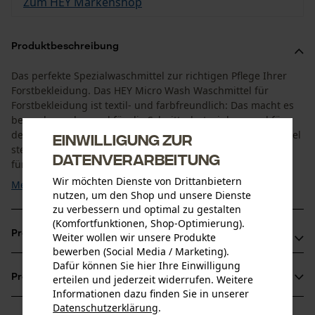
Zum HEY Markenshop
Produktbeschreibung
Das perfekte Spezialwaschmittel zur richtigen Pflege Ihrer
Forstbekleidung. Das HEY Micro Wash Waschmittel für
Forstbekleidung ist textil- und farbfreundlich: Das macht es
besonders schonend für die Schnittschutzeinlage und für
den Erhalt der Signalfarbe. Das HEY Micro Wash Waschmittel
Einwilligung zur
stellt die ursprüngliche Faserstruktur wieder her und sorgt
Datenverarbeitung
für den optimalen Transport von ...
Wir möchten Dienste von Drittanbietern
Mehr anzeigen
nutzen, um den Shop und unsere Dienste
zu verbessern und optimal zu gestalten
(Komfortfunktionen, Shop-Optimierung).
Produktvorteile
Weiter wollen wir unsere Produkte
bewerben (Social Media / Marketing).
Dafür können Sie hier Ihre Einwilligung
Reinigt und erhält die Funktion Ihrer Schutzkleidung
Produktinformationen
erteilen und jederzeit widerrufen. Weitere
Das Waschmittel für Arbeitskleidung reaktiviert die
Informationen dazu finden Sie in unserer
Struktur von Microfasern
Datenschutzerklärung
.