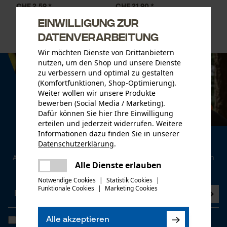
CHF 2.59 *
CHF 21.90 *
Einwilligung zur
Datenverarbeitung
Wir möchten Dienste von Drittanbietern
nutzen, um den Shop und unsere Dienste
zu verbessern und optimal zu gestalten
(Komfortfunktionen, Shop-Optimierung).
Weiter wollen wir unsere Produkte
bewerben (Social Media / Marketing).
Dafür können Sie hier Ihre Einwilligung
erteilen und jederzeit widerrufen. Weitere
Informationen dazu finden Sie in unserer
Newsletter
Datenschutzerklärung
.
teilen
Abonnieren Sie den kostenlosen Newsletter und verpassen
Es ist ein Fehler aufgetreten. Bitte
Alle Dienste erlauben
Sie keine Neuigkeiten mehr.
teilen
versuchen Sie es erneut.
Notwendige Cookies
|
Statistik Cookies
|
Funktionale Cookies
|
Marketing Cookies
mail
Ich habe die
Datenschutzbestimmungen
gelesen und bin
Alle akzeptieren