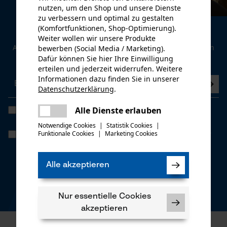
nutzen, um den Shop und unsere Dienste
zu verbessern und optimal zu gestalten
(Komfortfunktionen, Shop-Optimierung).
Newsletter
Weiter wollen wir unsere Produkte
Abonnieren Sie den kostenlosen Newsletter und verpassen
bewerben (Social Media / Marketing).
Sie keine Neuigkeiten mehr.
Dafür können Sie hier Ihre Einwilligung
erteilen und jederzeit widerrufen. Weitere
Informationen dazu finden Sie in unserer
Datenschutzerklärung
.
teilen
Es ist ein Fehler aufgetreten. Bitte
Alle Dienste erlauben
Ich habe die
Datenschutzbestimmungen
gelesen und bin
teilen
einverstanden. *
versuchen Sie es erneut.
Notwendige Cookies
|
Statistik Cookies
|
Funktionale Cookies
|
Marketing Cookies
Wenn Sie dem personenbezogenen Tracking einwilligen, können wir
mail
Ihnen individuelle Angebote in unserem Newsletter bieten. Ihre
Daten werden nicht an Dritte weitergegeben. Sie können die
Einwilligung jederzeit mit einem Klick widerrufen, in jedem
Alle akzeptieren
Newsletter befindet sich hierzu ganz unten ein Link.
* Pflichtfeld
Nur essentielle Cookies
*** Einlösbar ab einem Warenwert von CHF 100,-
akzeptieren