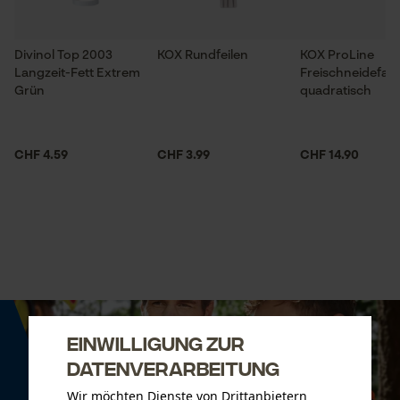
Divinol Top 2003
KOX Rundfeilen
KOX ProLine
Langzeit-Fett Extrem
Freischneidefad
Grün
quadratisch
CHF 4.59
CHF 3.99
CHF 14.90
Einwilligung zur
Datenverarbeitung
Wir möchten Dienste von Drittanbietern