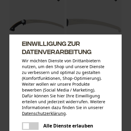
Einwilligung zur
Datenverarbeitung
Wir möchten Dienste von Drittanbietern
Silky Handsäge Sugoi
Silky Ersatzblatt für
nutzen, um den Shop und unsere Dienste
Arborist
Handsäge Sugoi Arborist 36
zu verbessern und optimal zu gestalten
cm
(Komfortfunktionen, Shop-Optimierung).
Weiter wollen wir unsere Produkte
bewerben (Social Media / Marketing).
Dafür können Sie hier Ihre Einwilligung
CHF 130.90 *
CHF 76.90 *
erteilen und jederzeit widerrufen. Weitere
Informationen dazu finden Sie in unserer
Datenschutzerklärung
.
teilen
Es ist ein Fehler aufgetreten. Bitte
Alle Dienste erlauben
teilen