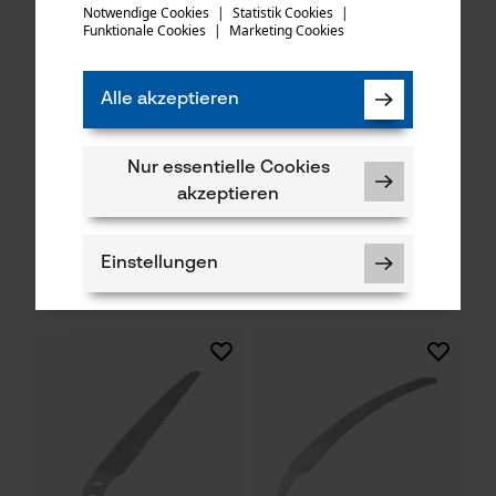
versuchen Sie es erneut.
Notwendige Cookies
|
Statistik Cookies
|
Funktionale Cookies
|
Marketing Cookies
mail
Alle akzeptieren
Nur essentielle Cookies
Silky Klappbare
Silky Ersatzsägeblatt
Taschensäge Pocket-Boy
Pocket-Boy Sägelänge 170
akzeptieren
mm, Zahnweite 3,0 mm
Einstellungen
CHF 45.90 *
CHF 30.89 *
Notwendige Cookies