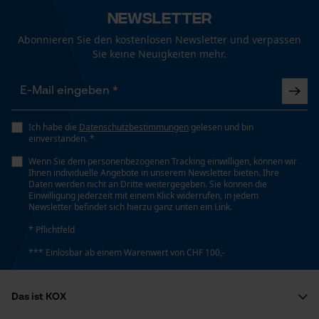
Newsletter
Abonnieren Sie den kostenlosen Newsletter und verpassen
Funktionale Cookies
Sie keine Neuigkeiten mehr.
Loop54 Personalization
Personalisierte Startseite
Ich habe die
Datenschutzbestimmungen
gelesen und bin
einverstanden. *
Gespeicherter Warenkorb
Wenn Sie dem personenbezogenen Tracking einwilligen, können wir
Persönliche Begrüßung
Ihnen individuelle Angebote in unserem Newsletter bieten. Ihre
Daten werden nicht an Dritte weitergegeben. Sie können die
Geo-IP und User Detection
Einwilligung jederzeit mit einem Klick widerrufen, in jedem
Newsletter befindet sich hierzu ganz unten ein Link.
YouTube-Videos
* Pflichtfeld
Google Maps
*** Einlösbar ab einem Warenwert von CHF 100,-
Kontaktaufnahme per Chat
Das ist KOX