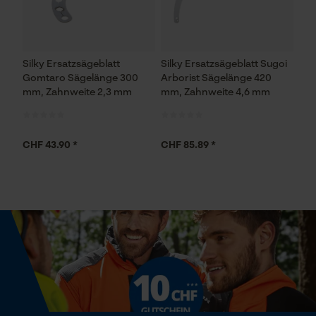
Prüfung setzen von Cookies
Session ID
Silky Ersatzsägeblatt
Silky Ersatzsägeblatt Sugoi
Gomtaro Sägelänge 300
Arborist Sägelänge 420
Speichern der Auswahl zur
mm, Zahnweite 2,3 mm
mm, Zahnweite 4,6 mm
Datenverarbeitung
Econda Tag Manager
CHF 43.90 *
CHF 85.89 *
Statistik Cookies
Econda Analytics
Mouseflow Web Analytics Tool
Fact-Finder Tracking