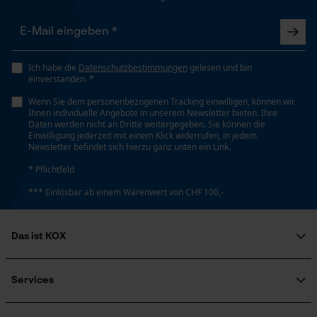
Geo-IP und User Detection
YouTube-Videos
Google Maps
Ich habe die
Datenschutzbestimmungen
gelesen und bin
Kontaktaufnahme per Chat
einverstanden. *
Wenn Sie dem personenbezogenen Tracking einwilligen, können wir
Ihnen individuelle Angebote in unserem Newsletter bieten. Ihre
Daten werden nicht an Dritte weitergegeben. Sie können die
Marketing Cookies
Einwilligung jederzeit mit einem Klick widerrufen, in jedem
Newsletter befindet sich hierzu ganz unten ein Link.
* Pflichtfeld
*** Einlösbar ab einem Warenwert von CHF 100,-
Google Global Site Tag
Microsoft Advertising Universal
Event Tracking
Das ist KOX
Survicate
Über uns
Soziales Engagement
Services
Ratgeber
FAQ
KOX Harvester