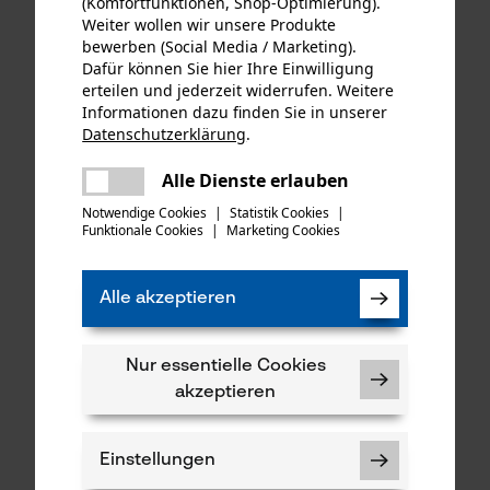
(Komfortfunktionen, Shop-Optimierung).
Weiter wollen wir unsere Produkte
bewerben (Social Media / Marketing).
Dafür können Sie hier Ihre Einwilligung
erteilen und jederzeit widerrufen. Weitere
Informationen dazu finden Sie in unserer
Datenschutzerklärung
.
teilen
Rovince Gamasche
Rovince Ergoline
Es ist ein Fehler aufgetreten. Bitte
Alle Dienste erlauben
teilen
Zeckenschutz Ergoline
Zeckenschutz Shirt langarm
versuchen Sie es erneut.
Notwendige Cookies
|
Statistik Cookies
|
Bamboo Olive Green
Funktionale Cookies
|
Marketing Cookies
mail
CHF 49.90 *
CHF 70.05 *
Alle akzeptieren
Nur essentielle Cookies
akzeptieren
Einstellungen