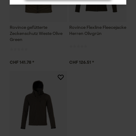
Rovince gefütterte
Rovince Flexline Fleecejacke
Notwendige Cookies
Zeckenschutz Weste Olive
Herren Olivgrün
Green
CHF 141.78 *
CHF 126.51 *
Prüfung setzen von Cookies
Session ID
Speichern der Auswahl zur
Datenverarbeitung
Econda Tag Manager
Statistik Cookies