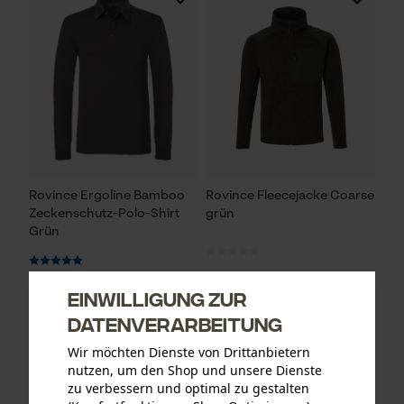
Rovince Ergoline Bamboo
Rovince Fleecejacke Coarse
Zeckenschutz-Polo-Shirt
grün
Grün
Einwilligung zur
CHF 59.90 *
CHF 94.90 *
Datenverarbeitung
Wir möchten Dienste von Drittanbietern
nutzen, um den Shop und unsere Dienste
zu verbessern und optimal zu gestalten