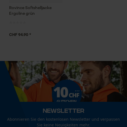
Rovince Softshelljacke
Ergoline grün
Econda Analytics
CHF 94.90 *
Mouseflow Web Analytics Tool
Fact-Finder Tracking
Funktionale Cookies
Loop54 Personalization
Personalisierte Startseite
Newsletter
Gespeicherter Warenkorb
Abonnieren Sie den kostenlosen Newsletter und verpassen
Persönliche Begrüßung
Sie keine Neuigkeiten mehr.