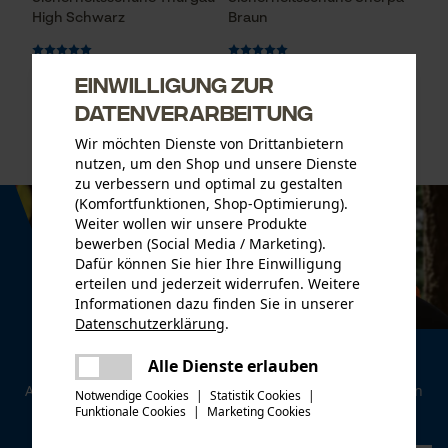
High Schwarz
Braun
Einwilligung zur
CHF 79.90 *
CHF 94.90 *
Datenverarbeitung
Wir möchten Dienste von Drittanbietern
nutzen, um den Shop und unsere Dienste
zu verbessern und optimal zu gestalten
(Komfortfunktionen, Shop-Optimierung).
Weiter wollen wir unsere Produkte
bewerben (Social Media / Marketing).
Dafür können Sie hier Ihre Einwilligung
erteilen und jederzeit widerrufen. Weitere
Informationen dazu finden Sie in unserer
Datenschutzerklärung
.
teilen
Newsletter
Es ist ein Fehler aufgetreten. Bitte
Alle Dienste erlauben
teilen
versuchen Sie es erneut.
Abonnieren Sie den kostenlosen Newsletter und verpassen
Notwendige Cookies
|
Statistik Cookies
|
Sie keine Neuigkeiten mehr.
Funktionale Cookies
|
Marketing Cookies
mail