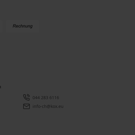
n
044 283 6116
info-ch@kox.eu