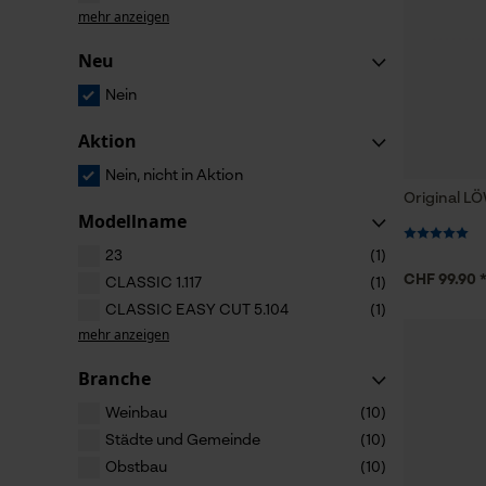
mehr anzeigen
Neu
Nein
Aktion
Nein, nicht in Aktion
Original L
Modellname
23
(1)
CHF 99.90 
CLASSIC 1.117
(1)
CLASSIC EASY CUT 5.104
(1)
mehr anzeigen
Branche
Weinbau
(10)
Städte und Gemeinde
(10)
Obstbau
(10)