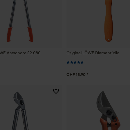
ÖWE Astschere 22.080
Original LÖWE Diamantfeile
*
CHF 15.90 *