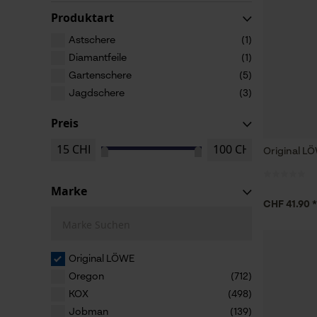
Produktart
Astschere
(1)
Diamantfeile
(1)
Gartenschere
(5)
Jagdschere
(3)
Preis
Original L
Marke
CHF 41.90 *
Marke Suchen
Original LÖWE
Oregon
(712)
KOX
(498)
Jobman
(139)