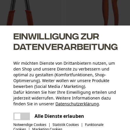
Einwilligung zur
Datenverarbeitung
ÖWE Jagdschere Power Cut
Original LÖWE Jagdschere Easy
Wir möchten Dienste von Drittanbietern nutzen, um
*
CHF 32.89 *
den Shop und unsere Dienste zu verbessern und
optimal zu gestalten (Komfortfunktionen, Shop-
Optimierung). Weiter wollen wir unsere Produkte
bewerben (Social Media / Marketing).
Dafür können Sie hier Ihre Einwilligung erteilen und
jederzeit widerrufen. Weitere Informationen dazu
finden Sie in unserer
Datenschutzerklärung
.
teilen
Es ist ein Fehler aufgetreten. Bitte
Alle Dienste erlauben
versuchen Sie es erneut.
mail
Notwendige Cookies
|
Statistik Cookies
|
Funktionale
Cookies
|
Marketing Cookies