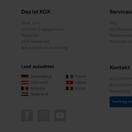
Das ist KOX
Services
Über uns
FAQ
Soziales Engagement
Zertifizier
Ratgeber
Retourena
KOX Harvester
Produktrüc
Newsletter-Anmeldung
Land auswählen
Kontakt
Deutschland
France
Kontaktfor
Österreich
Suisse
Bestellfor
Belgique
België
Newsletter
Nederland
Vertrag w