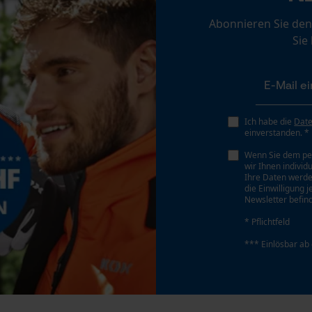
Prüfung setzen von Cookies
Abonnieren Sie den
Session ID
Sie
Speichern der Auswahl zur
Datenverarbeitung
Econda Tag Manager
Ich habe die
Dat
Statistik Cookies
einverstanden. *
Wenn Sie dem pe
wir Ihnen individ
Ihre Daten werde
die Einwilligung 
Newsletter befind
Econda Analytics
* Pflichtfeld
Mouseflow Web Analytics Tool
*** Einlösbar ab
Fact-Finder Tracking
Funktionale Cookies