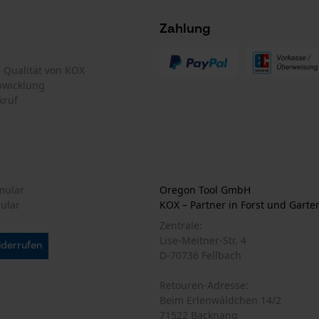
Zahlung
Loop54 Personalization
te Qualität von KOX
Personalisierte Startseite
bwicklung
Gespeicherter Warenkorb
kruf
Persönliche Begrüßung
Geo-IP und User Detection
YouTube-Videos
Google Maps
mular
Oregon Tool GmbH
mular
KOX – Partner in Forst und Garte
Kontaktaufnahme per Chat
Zentrale:
Lise-Meitner-Str. 4
iderrufen
D-70736 Fellbach
Marketing Cookies
Retouren-Adresse:
Beim Erlenwäldchen 14/2
71522 Backnang