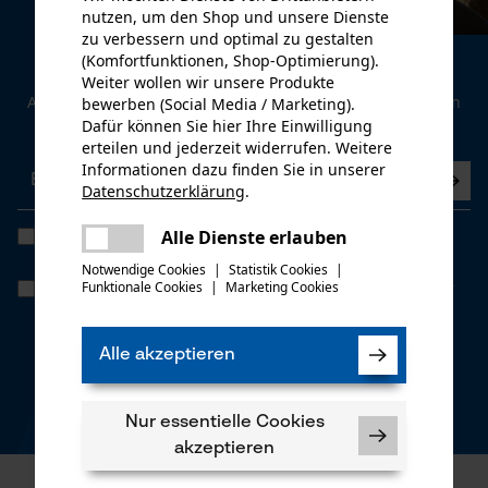
nutzen, um den Shop und unsere Dienste
zu verbessern und optimal zu gestalten
(Komfortfunktionen, Shop-Optimierung).
Newsletter
Weiter wollen wir unsere Produkte
Abonnieren Sie den kostenlosen Newsletter und verpassen
bewerben (Social Media / Marketing).
Sie keine Neuigkeiten mehr.
Dafür können Sie hier Ihre Einwilligung
erteilen und jederzeit widerrufen. Weitere
Informationen dazu finden Sie in unserer
Datenschutzerklärung
.
teilen
Es ist ein Fehler aufgetreten. Bitte
Alle Dienste erlauben
Ich habe die
Datenschutzbestimmungen
gelesen und bin
teilen
einverstanden. *
versuchen Sie es erneut.
Notwendige Cookies
|
Statistik Cookies
|
Funktionale Cookies
|
Marketing Cookies
Wenn Sie dem personenbezogenen Tracking einwilligen, können wir
mail
Ihnen individuelle Angebote in unserem Newsletter bieten. Ihre
Daten werden nicht an Dritte weitergegeben. Sie können die
Einwilligung jederzeit mit einem Klick widerrufen, in jedem
Alle akzeptieren
Newsletter befindet sich hierzu ganz unten ein Link.
* Pflichtfeld
Nur essentielle Cookies
*** Einlösbar ab einem Warenwert von CHF 100,-
akzeptieren