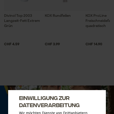
Divinol Top 2003
KOX Rundfeilen
KOX ProLine
Langzeit-Fett Extrem
Freischneidefad
Grün
quadratisch
CHF 4.59
CHF 3.99
CHF 14.90
Einwilligung zur
Datenverarbeitung
Wir möchten Dienste von Drittanbietern