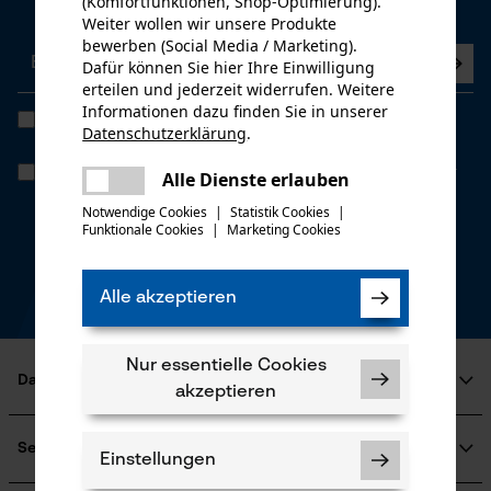
(Komfortfunktionen, Shop-Optimierung).
Sie keine Neuigkeiten mehr.
Weiter wollen wir unsere Produkte
bewerben (Social Media / Marketing).
Dafür können Sie hier Ihre Einwilligung
erteilen und jederzeit widerrufen. Weitere
Informationen dazu finden Sie in unserer
Ich habe die
Datenschutzbestimmungen
gelesen und bin
Datenschutzerklärung
.
einverstanden. *
teilen
Wenn Sie dem personenbezogenen Tracking einwilligen, können wir
Es ist ein Fehler aufgetreten. Bitte
Alle Dienste erlauben
Ihnen individuelle Angebote in unserem Newsletter bieten. Ihre
teilen
versuchen Sie es erneut.
Daten werden nicht an Dritte weitergegeben. Sie können die
Notwendige Cookies
|
Statistik Cookies
|
Einwilligung jederzeit mit einem Klick widerrufen, in jedem
Funktionale Cookies
|
Marketing Cookies
mail
Newsletter befindet sich hierzu ganz unten ein Link.
* Pflichtfeld
Alle akzeptieren
*** Einlösbar ab einem Warenwert von CHF 100,-
Nur essentielle Cookies
Das ist KOX
akzeptieren
Über uns
Soziales Engagement
Services
Einstellungen
Ratgeber