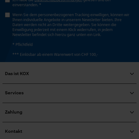
Session ID
einverstanden. *
Speichern der Auswahl zur
Datenverarbeitung
Wenn Sie dem personenbezogenen Tracking einwilligen, können wir
Ihnen individuelle Angebote in unserem Newsletter bieten. Ihre
Econda Tag Manager
Daten werden nicht an Dritte weitergegeben. Sie können die
Einwilligung jederzeit mit einem Klick widerrufen, in jedem
Newsletter befindet sich hierzu ganz unten ein Link.
* Pflichtfeld
Statistik Cookies
*** Einlösbar ab einem Warenwert von CHF 100,-
Das ist KOX
Econda Analytics
Über uns
Soziales Engagement
Services
Mouseflow Web Analytics Tool
Ratgeber
Fact-Finder Tracking
FAQ
KOX Harvester
Zertifizierte Qualität von KOX
Newsletter-Anmeldung
Zahlung
Retourenabwicklung
Produktrückruf
Funktionale Cookies
Kontakt