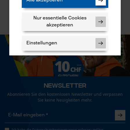
Alle akzeptieren
CHF 15.11 *
Nur essentielle Cookies
akzeptieren
Einstellungen
Notwendige Cookies
Newsletter
Abonnieren Sie den kostenlosen Newsletter und verpassen
Sie keine Neuigkeiten mehr.
Prüfung setzen von Cookies
Ich habe die
Datenschutzbestimmungen
gelesen und bin