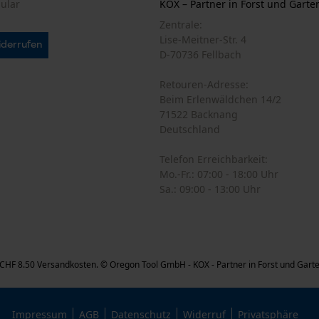
mular
KOX – Partner in Forst und Garte
Zentrale:
Statistik Cookies
Lise-Meitner-Str. 4
iderrufen
D-70736 Fellbach
Retouren-Adresse:
Beim Erlenwäldchen 14/2
Econda Analytics
71522 Backnang
Mouseflow Web Analytics Tool
Deutschland
Fact-Finder Tracking
Telefon Erreichbarkeit:
Mo.-Fr.: 07:00 - 18:00 Uhr
Sa.: 09:00 - 13:00 Uhr
Funktionale Cookies
Loop54 Personalization
ch CHF 8.50 Versandkosten. © Oregon Tool GmbH - KOX - Partner in Forst und Gart
Personalisierte Startseite
Gespeicherter Warenkorb
Impressum
AGB
Datenschutz
Widerruf
Privatsphäre