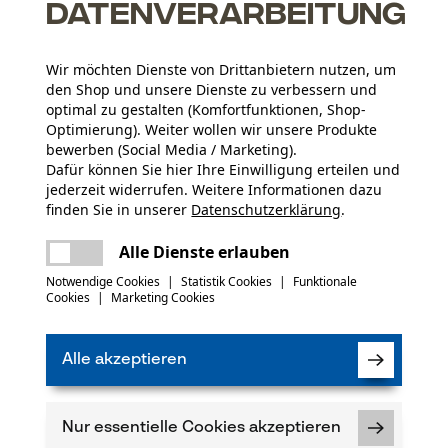
Datenverarbeitung
Wir möchten Dienste von Drittanbietern nutzen, um
den Shop und unsere Dienste zu verbessern und
optimal zu gestalten (Komfortfunktionen, Shop-
Optimierung). Weiter wollen wir unsere Produkte
N
bewerben (Social Media / Marketing).
Dafür können Sie hier Ihre Einwilligung erteilen und
jederzeit widerrufen. Weitere Informationen dazu
Abonnieren Sie den
finden Sie in unserer
Datenschutzerklärung
.
Sie
teilen
Es ist ein Fehler aufgetreten. Bitte
Alle Dienste erlauben
versuchen Sie es erneut.
mail
Notwendige Cookies
|
Statistik Cookies
|
Funktionale
Cookies
|
Marketing Cookies
Ich habe die
Dat
einverstanden. *
Alle akzeptieren
Wenn Sie dem pe
wir Ihnen individ
Ihre Daten werde
Nur essentielle Cookies akzeptieren
die Einwilligung 