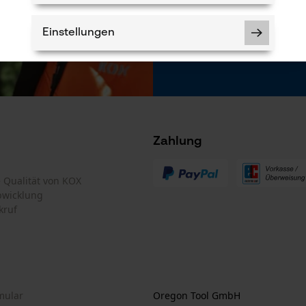
Newsletter befind
* Pflichtfeld
Einstellungen
*** Einlösbar ab
Notwendige Cookies
Zahlung
te Qualität von KOX
bwicklung
Prüfung setzen von Cookies
kruf
Session ID
Speichern der Auswahl zur
Datenverarbeitung
Econda Tag Manager
mular
Oregon Tool GmbH