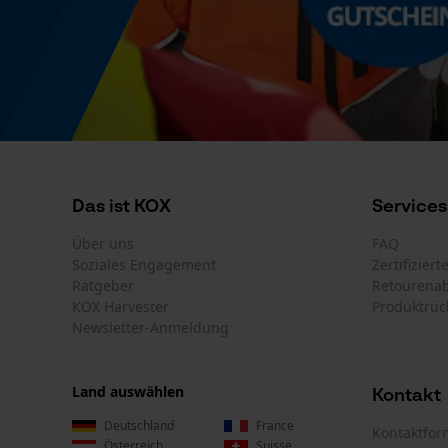
Das ist KOX
Services
Über uns
FAQ
Soziales Engagement
Zertifizier
Ratgeber
Retourena
KOX Harvester
Produktrüc
Newsletter-Anmeldung
Land auswählen
Kontakt
Deutschland
France
Kontaktfor
Österreich
Suisse