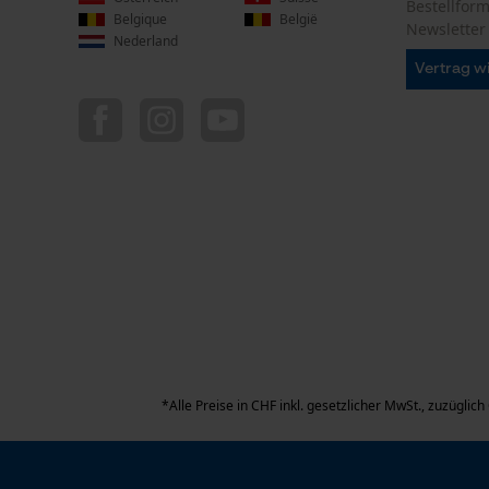
Bestellfor
Belgique
België
Newsletter
Nederland
Vertrag w
*Alle Preise in CHF inkl. gesetzlicher MwSt., zuzügli