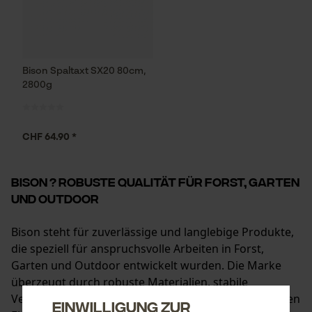
Bison Spaltaxt SX20 80cm,
2800g
CHF 64.90 *
Bison ? Robuste Qualität für Forst, Garten
und Outdoor
Bison steht für zuverlässige und langlebige Produkte,
die speziell für anspruchsvolle Arbeiten in Forst,
Garten und Outdoor entwickelt wurden. Die Marke
überzeugt durch robuste Materialien, stabile
Verarbeitung und eine hohe Belastbarkeit im täglichen
Einwilligung zur