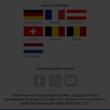
Widerruf
Personalisierte Startseite
Zentrale:
Land auswählen
Privatsphäre
Lise-Meitner-Str. 4
Gespeicherter Warenkorb
D-70736 Fellbach
Persönliche Begrüßung
France
Österreich
Deutschland
Retouren-Adresse:
Geo-IP und User Detection
Beim Erlenwäldchen 14/2
YouTube-Videos
71522 Backnang
Suisse
Belgique
België
Deutschland
Google Maps
Telefon Erreichbarkeit:
Kontaktaufnahme per Chat
Nederland
Mo.-Fr.: 07:00 - 18:00 Uhr
Sa.: 09:00 - 13:00 Uhr
Unsere sozialen Kanäle
044 283 6116
Marketing Cookies
info-ch@kox.eu
*Alle Preise in CHF inkl. gesetzlicher MwSt., zuzüglich CHF 8.50
Google Global Site Tag
Versandkosten. © Oregon Tool GmbH - KOX - Partner in Forst und Garten |
Microsoft Advertising Universal
Letzte Aktualisierung des Shops 06.08.2026, 11:27
Event Tracking