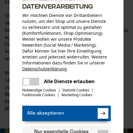
Einsatz.
Datenverarbeitung
Wir möchten Dienste von Drittanbietern
Ob Werkzeuge, Zubehör oder praktische Helfer für
nutzen, um den Shop und unsere Dienste
den professionellen und privaten Gebrauch ? Bison
zu verbessern und optimal zu gestalten
bietet durchdachte Lösungen mit einem starken Fokus
(Komfortfunktionen, Shop-Optimierung).
auf Funktionalität und Langlebigkeit. Besonders im
Weiter wollen wir unsere Produkte
Forst und bei intensiven Gartenarbeiten schätzen
bewerben (Social Media / Marketing).
Dafür können Sie hier Ihre Einwilligung
Anwender die einfache Handhabung und die
erteilen und jederzeit widerrufen. Weitere
widerstandsfähige Qualität.
Informationen dazu finden Sie in unserer
Datenschutzerklärung
.
Bison ist bekannt für ein ausgezeichnetes Preis-
teilen
Leistungs-Verhältnis, praxisorientierte Produkte und
Es ist ein Fehler aufgetreten. Bitte
Alle Dienste erlauben
teilen
zuverlässige Leistung auch unter anspruchsvollen
versuchen Sie es erneut.
Notwendige Cookies
|
Statistik Cookies
|
Bedingungen. Wer auf robuste Ausrüstung und
Funktionale Cookies
|
Marketing Cookies
mail
bewährte Qualität setzt, trifft mit Bison die richtige
Wahl.
Alle akzeptieren
Nur essentielle Cookies