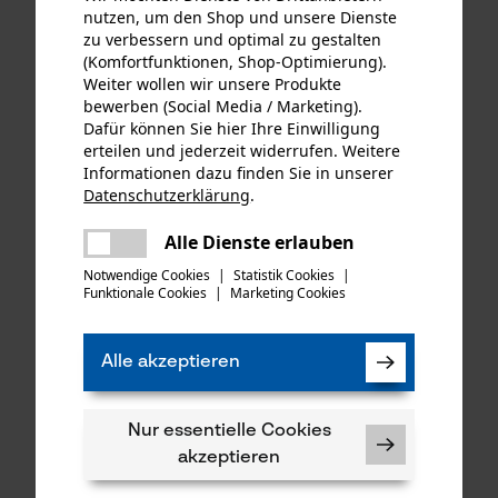
nutzen, um den Shop und unsere Dienste
zu verbessern und optimal zu gestalten
CHF 15.74 *
CHF 123.39 *
(Komfortfunktionen, Shop-Optimierung).
Weiter wollen wir unsere Produkte
bewerben (Social Media / Marketing).
Dafür können Sie hier Ihre Einwilligung
erteilen und jederzeit widerrufen. Weitere
Informationen dazu finden Sie in unserer
Datenschutzerklärung
.
teilen
Es ist ein Fehler aufgetreten. Bitte
Alle Dienste erlauben
teilen
versuchen Sie es erneut.
Notwendige Cookies
|
Statistik Cookies
|
Funktionale Cookies
|
Marketing Cookies
mail
KOX Forest-Star
KOX Sägeketten Vollmeißel
Führungsschiene 3/8", 1.6
325", 1.5 mm, 56 Tgl.
Alle akzeptieren
mm, 40 cm
Nur essentielle Cookies
akzeptieren
CHF 51.38 *
CHF 13.99 *