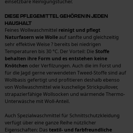
einsetzbare Reinigungstücher.
Persönliche Begrüßung
Diese Pflegemittel gehören in jeden
Geo-IP und User Detection
Haushalt
YouTube-Videos
Feines Wollwaschmittel
reinigt und pflegt
Google Maps
Naturfasern wie Wolle
auf sanfte und gleichzeitig
sehr effektive Weise ? bereits bei niedrigen
Kontaktaufnahme per Chat
Temperaturen bis 30 °C. Der Vorteil: Die
Stoffe
behalten ihre Form und es entstehen keine
Knötchen
oder Verfilzungen. Auch die im Forst und
Marketing Cookies
für die Jagd gerne verwendeten Tweed-Stoffe sind auf
Wollbasis gefertigt und profitieren deshalb ebenso
von Wollwaschmittel wie kuschelige Strickpullover,
strapazierfähige Wollsocken und wärmende Thermo-
Google Global Site Tag
Unterwäsche mit Woll-Anteil.
Microsoft Advertising Universal
Event Tracking
Auch Spezialwaschmittel für Schnittschutzkleidung
Survicate
verfügt über eine ganze Reihe nützlicher
Eigenschaften: Das
textil- und farbfreundliche