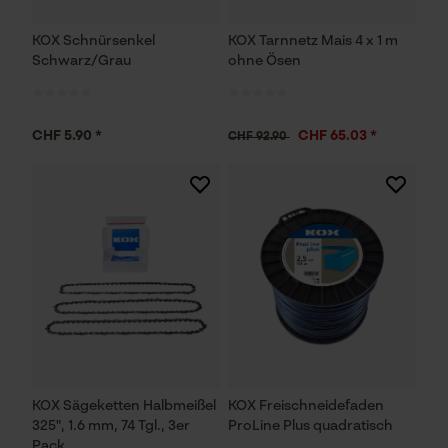
KOX Schnürsenkel
KOX Tarnnetz Mais 4 x 1 m
Schwarz/Grau
ohne Ösen
CHF 5.90 *
CHF 65.03 *
CHF 92.90
KOX Sägeketten Halbmeißel
KOX Freischneidefaden
325", 1.6 mm, 74 Tgl., 3er
ProLine Plus quadratisch
Pack