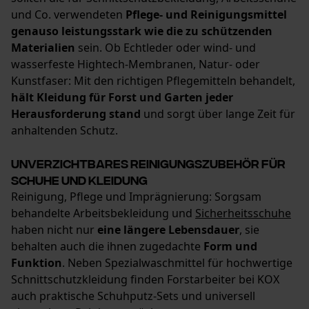
und Co. verwendeten
Pflege- und Reinigungsmittel
Statistik Cookies
genauso leistungsstark wie die zu schützenden
Materialien
sein. Ob Echtleder oder wind- und
wasserfeste Hightech-Membranen, Natur- oder
Kunstfaser: Mit den richtigen Pflegemitteln behandelt,
hält Kleidung für Forst und Garten jeder
Econda Analytics
Herausforderung stand
und sorgt über lange Zeit für
Mouseflow Web Analytics Tool
anhaltenden Schutz.
Fact-Finder Tracking
Unverzichtbares Reinigungszubehör für
Schuhe und Kleidung
Reinigung, Pflege und Imprägnierung: Sorgsam
Funktionale Cookies
behandelte Arbeitsbekleidung und
Sicherheitsschuhe
haben nicht nur
eine längere Lebensdauer
, sie
behalten auch die ihnen zugedachte
Form und
Loop54 Personalization
Funktion
. Neben Spezialwaschmittel für hochwertige
Schnittschutzkleidung finden Forstarbeiter bei KOX
Personalisierte Startseite
auch praktische Schuhputz-Sets und universell
Gespeicherter Warenkorb