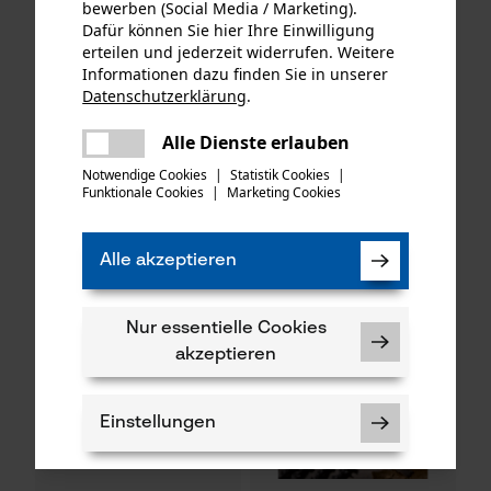
bewerben (Social Media / Marketing).
Dafür können Sie hier Ihre Einwilligung
erteilen und jederzeit widerrufen. Weitere
Informationen dazu finden Sie in unserer
KOX Ersatz-Drehwirbel für
KOX Tri-Star Satz mit
Datenschutzerklärung
.
unsere Forstmaßbänder mit
Führungsschiene und 4
teilen
Auslösehaken Typ B
Halbmeißel Sägeketten 3/8",
Es ist ein Fehler aufgetreten. Bitte
Alle Dienste erlauben
1.5 mm, 40 cm
teilen
versuchen Sie es erneut.
Notwendige Cookies
|
Statistik Cookies
|
Funktionale Cookies
|
Marketing Cookies
mail
CHF 1.59 *
CHF 79.46 *
Alle akzeptieren
SALE
Nur essentielle Cookies
akzeptieren
Einstellungen