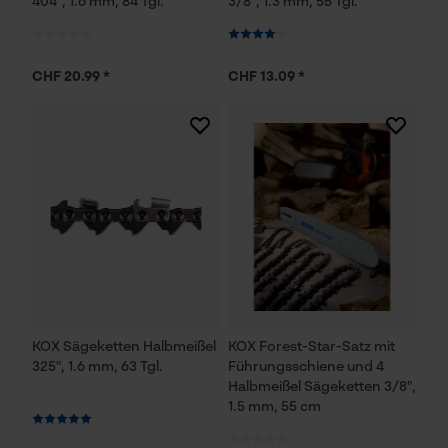
404", 1.6 mm, 84 Tgl.
3/8", 1.3 mm, 55 Tgl.
Econda Analytics
CHF 20.99 *
CHF 13.09 *
Mouseflow Web Analytics Tool
Fact-Finder Tracking
Funktionale Cookies
Loop54 Personalization
Personalisierte Startseite
KOX Sägeketten Halbmeißel
KOX Forest-Star-Satz mit
Gespeicherter Warenkorb
325", 1.6 mm, 63 Tgl.
Führungsschiene und 4
Persönliche Begrüßung
Halbmeißel Sägeketten 3/8",
1.5 mm, 55 cm
Geo-IP und User Detection