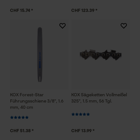
YouTube-Videos
Google Maps
CHF 15.74 *
CHF 123.39 *
Kontaktaufnahme per Chat
Marketing Cookies
Google Global Site Tag
Microsoft Advertising Universal
Event Tracking
KOX Forest-Star
KOX Sägeketten Vollmeißel
Survicate
Führungsschiene 3/8", 1.6
325", 1.5 mm, 56 Tgl.
mm, 40 cm
CHF 51.38 *
CHF 13.99 *