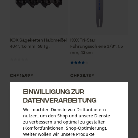
KOX Sägeketten Halbmeißel
KOX Tri-Star
404", 1.6 mm, 68 Tgl.
Führungsschiene 3/8", 1.5
mm, 43 cm
CHF 16.99 *
CHF 28.73 *
Einwilligung zur
Datenverarbeitung
Wir möchten Dienste von Drittanbietern
nutzen, um den Shop und unsere Dienste
zu verbessern und optimal zu gestalten
(Komfortfunktionen, Shop-Optimierung).
Weiter wollen wir unsere Produkte