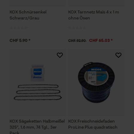
KOX Schnürsenkel
KOX Tarnnetz Mais 4 x 1 m
Schwarz/Grau
ohne Ösen
CHF 5.90 *
CHF 65.03 *
CHF 92.90
KOX Sägeketten Halbmeißel
KOX Freischneidefaden
325", 1.6 mm, 74 Tgl., 3er
ProLine Plus quadratisch
Pack