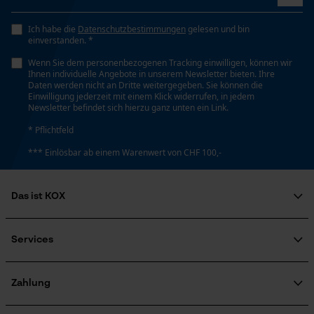
Ich habe die
Datenschutzbestimmungen
gelesen und bin
einverstanden. *
Wenn Sie dem personenbezogenen Tracking einwilligen, können wir
Ihnen individuelle Angebote in unserem Newsletter bieten. Ihre
Daten werden nicht an Dritte weitergegeben. Sie können die
Einwilligung jederzeit mit einem Klick widerrufen, in jedem
Newsletter befindet sich hierzu ganz unten ein Link.
* Pflichtfeld
*** Einlösbar ab einem Warenwert von CHF 100,-
Das ist KOX
Über uns
Soziales Engagement
Services
Ratgeber
FAQ
KOX Harvester
Zertifizierte Qualität von KOX
Newsletter-Anmeldung
Zahlung
Retourenabwicklung
Produktrückruf