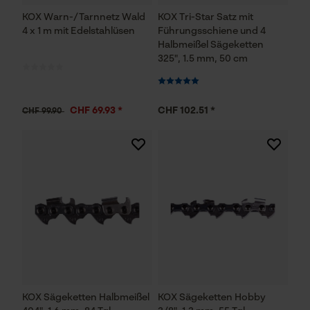
KOX Warn-/Tarnnetz Wald
KOX Tri-Star Satz mit
4 x 1 m mit Edelstahlüsen
Führungsschiene und 4
Notwendige Cookies
Halbmeißel Sägeketten
325", 1.5 mm, 50 cm
CHF 69.93 *
CHF 102.51 *
CHF 99.90
Prüfung setzen von Cookies
Session ID
Speichern der Auswahl zur
Datenverarbeitung
Econda Tag Manager
Statistik Cookies
KOX Sägeketten Halbmeißel
KOX Sägeketten Hobby