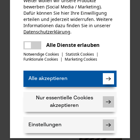
Weiter wollen wir unsere Produkte
bewerben (Social Media / Marketing).
Dafür können Sie hier Ihre Einwilligung
erteilen und jederzeit widerrufen. Weitere
Informationen dazu finden Sie in unserer
KOX Ersatz-Drehwirbel für
KOX Tri-Star Satz mit
Datenschutzerklärung
.
teilen
unsere Forstmaßbänder mit
Führungsschiene und 4
Auslösehaken Typ B
Es ist ein Fehler aufgetreten. Bitte
Halbmeißel Sägeketten 3/8",
Alle Dienste erlauben
teilen
1.5 mm, 40 cm
versuchen Sie es erneut.
Notwendige Cookies
|
Statistik Cookies
|
Funktionale Cookies
|
Marketing Cookies
mail
CHF 1.59 *
CHF 79.46 *
Alle akzeptieren
SALE
Nur essentielle Cookies
akzeptieren
Einstellungen