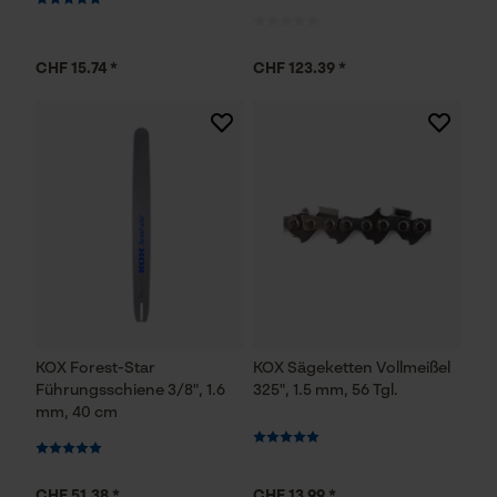
YouTube-Videos
Google Maps
CHF 15.74 *
CHF 123.39 *
Kontaktaufnahme per Chat
Marketing Cookies
Google Global Site Tag
Microsoft Advertising Universal
Event Tracking
KOX Forest-Star
Survicate
KOX Sägeketten Vollmeißel
Führungsschiene 3/8", 1.6
325", 1.5 mm, 56 Tgl.
mm, 40 cm
CHF 51.38 *
CHF 13.99 *