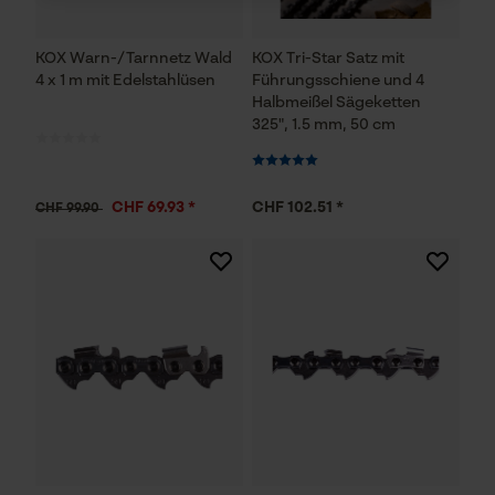
KOX Warn-/Tarnnetz Wald
KOX Tri-Star Satz mit
Notwendige Cookies
4 x 1 m mit Edelstahlüsen
Führungsschiene und 4
Halbmeißel Sägeketten
325", 1.5 mm, 50 cm
CHF 69.93 *
CHF 102.51 *
CHF 99.90
Prüfung setzen von Cookies
Session ID
Speichern der Auswahl zur
Datenverarbeitung
Econda Tag Manager
Statistik Cookies