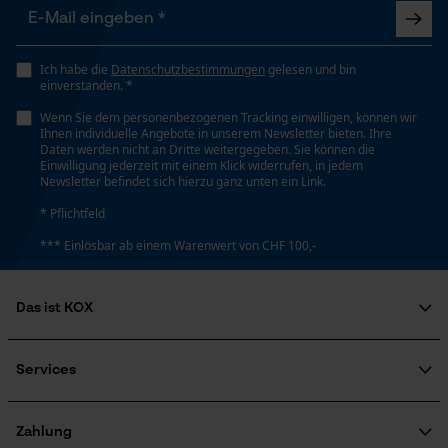
Ich habe die
Datenschutzbestimmungen
gelesen und bin
einverstanden. *
Wenn Sie dem personenbezogenen Tracking einwilligen, können wir
Ihnen individuelle Angebote in unserem Newsletter bieten. Ihre
Daten werden nicht an Dritte weitergegeben. Sie können die
Einwilligung jederzeit mit einem Klick widerrufen, in jedem
Newsletter befindet sich hierzu ganz unten ein Link.
* Pflichtfeld
*** Einlösbar ab einem Warenwert von CHF 100,-
Das ist KOX
Über uns
Soziales Engagement
Services
Ratgeber
FAQ
KOX Harvester
Zertifizierte Qualität von KOX
Newsletter-Anmeldung
Zahlung