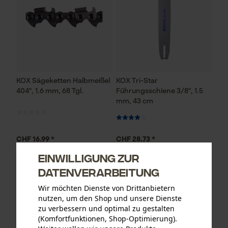
KOX Sägeketten Halbmeißel
KOX Tri-Star
404", 1.6 mm, 68 Tgl.
Führungsschiene 3/8", 1.5
mm, 43 cm
CHF 16.99 *
CHF 28.73 *
Einwilligung zur
Datenverarbeitung
Wir möchten Dienste von Drittanbietern
nutzen, um den Shop und unsere Dienste
zu verbessern und optimal zu gestalten
(Komfortfunktionen, Shop-Optimierung).