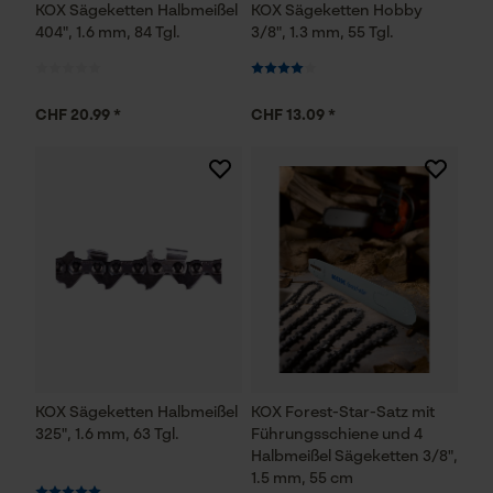
KOX Sägeketten Halbmeißel
KOX Sägeketten Hobby
404", 1.6 mm, 84 Tgl.
3/8", 1.3 mm, 55 Tgl.
Econda Analytics
CHF 20.99 *
CHF 13.09 *
Mouseflow Web Analytics Tool
Fact-Finder Tracking
Funktionale Cookies
Loop54 Personalization
Personalisierte Startseite
Gespeicherter Warenkorb
KOX Sägeketten Halbmeißel
KOX Forest-Star-Satz mit
325", 1.6 mm, 63 Tgl.
Führungsschiene und 4
Persönliche Begrüßung
Halbmeißel Sägeketten 3/8",
Geo-IP und User Detection
1.5 mm, 55 cm