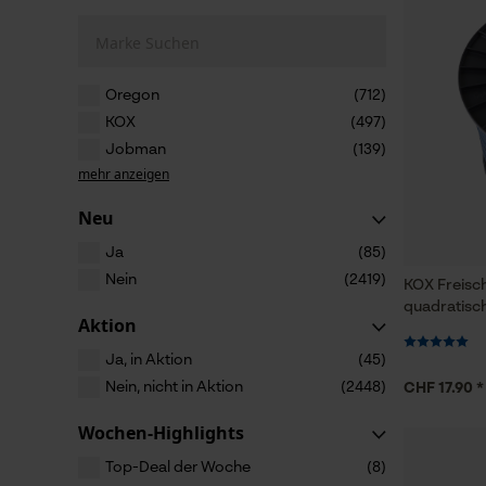
Marke Suchen
Oregon
(712)
KOX
(497)
Jobman
(139)
mehr anzeigen
Neu
Ja
(85)
Nein
(2419)
KOX Freisc
quadratisc
Aktion
Ja, in Aktion
(45)
Nein, nicht in Aktion
(2448)
CHF 17.90 *
Wochen-Highlights
Top-Deal der Woche
(8)