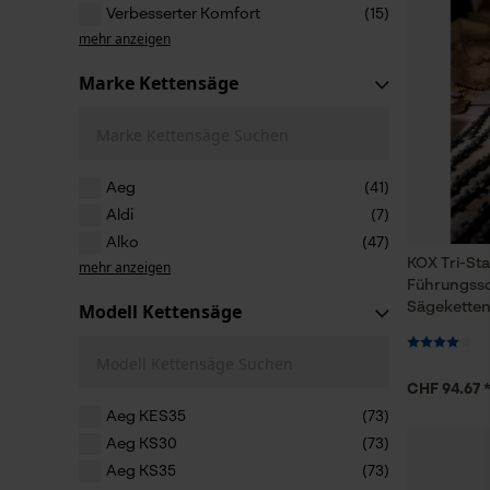
Verbesserter Komfort
(15)
mehr anzeigen
Marke Kettensäge
Marke Kettensäge Suchen
Aeg
(41)
Aldi
(7)
Alko
(47)
KOX Tri-Sta
mehr anzeigen
Führungssc
Modell Kettensäge
Sägeketten
Modell Kettensäge Suchen
CHF 94.67 
Aeg KES35
(73)
Aeg KS30
(73)
Aeg KS35
(73)