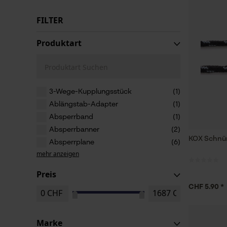
FILTER
Produktart
Produktart Suchen
3-Wege-Kupplungsstück
(1)
Ablängstab-Adapter
(1)
Absperrband
(1)
Absperrbanner
(2)
KOX Schnü
Absperrplane
(6)
mehr anzeigen
Preis
CHF 5.90 *
Marke