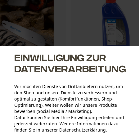
Einwilligung zur
Datenverarbeitung
r Spar-Satz mit
KOX Sägeketten-Haftöl 1L
hiene und 4 DuraCut / MultiCut
Wir möchten Dienste von Drittanbietern nutzen, um
 3/8" Hobby, 1.3 mm, 35 cm
den Shop und unsere Dienste zu verbessern und
optimal zu gestalten (Komfortfunktionen, Shop-
Optimierung). Weiter wollen wir unsere Produkte
*
bewerben (Social Media / Marketing).
CHF 5.90 *
Dafür können Sie hier Ihre Einwilligung erteilen und
jederzeit widerrufen. Weitere Informationen dazu
finden Sie in unserer
Datenschutzerklärung
.
teilen