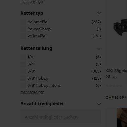
mehr anzeigen
Kettentyp
Halbmeißel
(367)
PowerSharp
(1)
Vollmeißel
(178)
Kettenteilung
1/4"
(6)
3/4"
(3)
KOX Sägeke
3/8"
(385)
68 Tgl.
3/8" hobby
(123)
3/8" hobby Intenz
(6)
mehr anzeigen
CHF 16.99 *
Anzahl Treibglieder
Anzahl Treibglieder Suchen