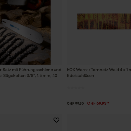
Prüfung setzen von Cookies
Session ID
Speichern der Auswahl zur
Datenverarbeitung
Econda Tag Manager
ar Satz mit Führungsschiene und
KOX Warn-/Tarnnetz Wald 4 x 1 
Statistik Cookies
l Sägeketten 3/8", 1.5 mm, 40
Edelstahlüsen
Econda Analytics
CHF 69.93 *
CHF 99.90
Mouseflow Web Analytics Tool
Fact-Finder Tracking