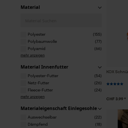
Material
Material Suchen
Polyester
(155)
Polybaumwolle
(77)
Polyamid
(66)
mehr anzeigen
Material Innenfutter
KOX Schnür
Polyester-Futter
(54)
Netz-Futter
(26)
Fleece-Futter
(24)
mehr anzeigen
CHF 3.99 *
Materialeigenschaft Einlegesohle
Auswechselbar
(22)
Dämpfend
(18)