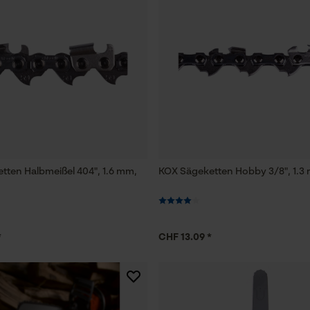
Funktionale Cookies
Loop54 Personalization
Personalisierte Startseite
Gespeicherter Warenkorb
Persönliche Begrüßung
tten Halbmeißel 404", 1.6 mm,
KOX Sägeketten Hobby 3/8", 1.3 
Geo-IP und User Detection
YouTube-Videos
Google Maps
*
CHF 13.09 *
Kontaktaufnahme per Chat
Marketing Cookies