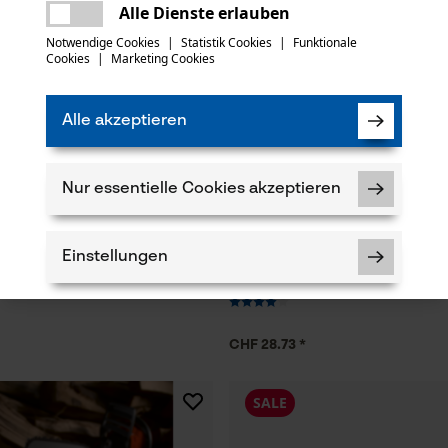
Es ist ein Fehler aufgetreten. Bitte
Alle Dienste erlauben
versuchen Sie es erneut.
mail
Notwendige Cookies
|
Statistik Cookies
|
Funktionale
Cookies
|
Marketing Cookies
Alle akzeptieren
Nur essentielle Cookies akzeptieren
tten Halbmeißel 404", 1.6 mm,
KOX Tri-Star Führungsschiene 3/
Einstellungen
43 cm
CHF 28.73 *
Notwendige Cookies
SALE