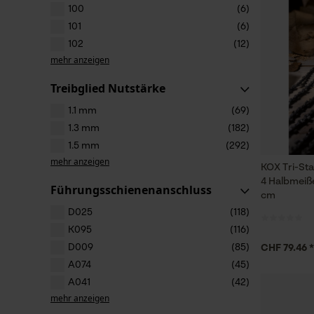
100
(6)
101
(6)
102
(12)
mehr anzeigen
Treibglied Nutstärke
1.1 mm
(69)
1.3 mm
(182)
1.5 mm
(292)
mehr anzeigen
KOX Tri-St
4 Halbmeiße
Führungsschienenanschluss
cm
D025
(118)
K095
(116)
D009
(85)
CHF 79.46 *
A074
(45)
A041
(42)
mehr anzeigen