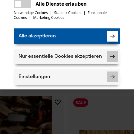
Es ist ein Fehler aufgetreten. Bitte
Alle Dienste erlauben
versuchen Sie es erneut.
mail
Notwendige Cookies
|
Statistik Cookies
|
Funktionale
Cookies
|
Marketing Cookies
Alle akzeptieren
Nur essentielle Cookies akzeptieren
tten Halbmeißel 404", 1.6 mm,
KOX Tri-Star Führungsschiene 3/
43 cm
Einstellungen
CHF 28.73 *
SALE
Notwendige Cookies