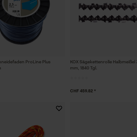
hneidefaden ProLine Plus
KOX Sägekettenrolle Halbmeißel 3
h
mm, 1840 Tgl.
CHF 459.82 *