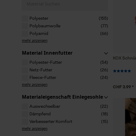
Material Suchen
Polyester
(155)
Polybaumwolle
(77)
Polyamid
(66)
mehr anzeigen
Material Innenfutter
KOX Schnür
Polyester-Futter
(54)
Netz-Futter
(26)
Fleece-Futter
(24)
mehr anzeigen
CHF 3.99 *
Materialeigenschaft Einlegesohle
Auswechselbar
(22)
Dämpfend
(18)
Verbesserter Komfort
(15)
mehr anzeigen