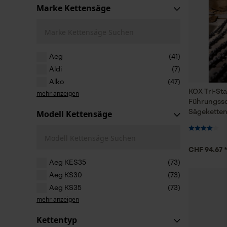
Marke Kettensäge
Marke Kettensäge Suchen
Aeg
(41)
Aldi
(7)
Alko
(47)
KOX Tri-Sta
mehr anzeigen
Führungssc
Modell Kettensäge
Sägeketten
Modell Kettensäge Suchen
CHF 94.67 
Aeg KES35
(73)
Aeg KS30
(73)
Aeg KS35
(73)
mehr anzeigen
Kettentyp