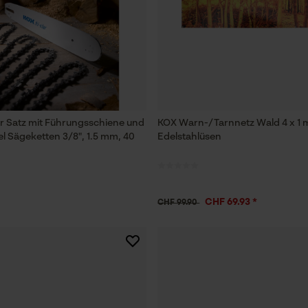
Prüfung setzen von Cookies
Session ID
Speichern der Auswahl zur
Datenverarbeitung
Econda Tag Manager
ar Satz mit Führungsschiene und
KOX Warn-/Tarnnetz Wald 4 x 1 
l Sägeketten 3/8", 1.5 mm, 40
Edelstahlüsen
Statistik Cookies
CHF 69.93 *
CHF 99.90
Econda Analytics
Mouseflow Web Analytics Tool
Fact-Finder Tracking