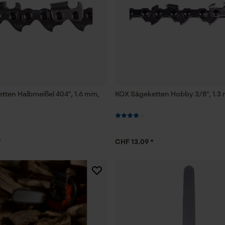
Funktionale Cookies
Loop54 Personalization
Personalisierte Startseite
tten Halbmeißel 404", 1.6 mm,
KOX Sägeketten Hobby 3/8", 1.3 
Gespeicherter Warenkorb
Persönliche Begrüßung
Geo-IP und User Detection
*
CHF 13.09 *
YouTube-Videos
Google Maps
Kontaktaufnahme per Chat
Marketing Cookies