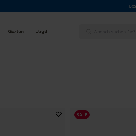
Bes
Garten
Jagd
SALE