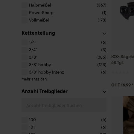
Halbmeißel
(367)
PowerSharp
(1)
Vollmeißel
(178)
Kettenteilung
1/4"
(6)
3/4"
(3)
KOX Sägeke
3/8"
(385)
68 Tgl.
3/8" hobby
(123)
3/8" hobby Intenz
(6)
mehr anzeigen
CHF 16.99 *
Anzahl Treibglieder
Anzahl Treibglieder Suchen
100
(6)
101
(6)