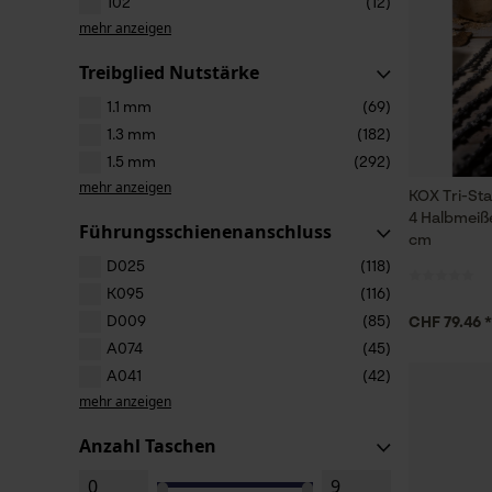
102
(12)
mehr anzeigen
Treibglied Nutstärke
1.1 mm
(69)
1.3 mm
(182)
1.5 mm
(292)
mehr anzeigen
KOX Tri-St
4 Halbmeiße
Führungsschienenanschluss
cm
D025
(118)
K095
(116)
D009
(85)
CHF 79.46 *
A074
(45)
A041
(42)
mehr anzeigen
Anzahl Taschen