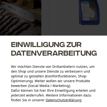
Einwilligung zur
r Spar-Satz mit
KOX Sägeketten-Haftöl 1L
hiene und 4 DuraCut / MultiCut
Datenverarbeitung
 3/8" Hobby, 1.3 mm, 35 cm
Wir möchten Dienste von Drittanbietern nutzen, um
*
den Shop und unsere Dienste zu verbessern und
CHF 5.90 *
optimal zu gestalten (Komfortfunktionen, Shop-
Optimierung). Weiter wollen wir unsere Produkte
bewerben (Social Media / Marketing).
Dafür können Sie hier Ihre Einwilligung erteilen und
jederzeit widerrufen. Weitere Informationen dazu
finden Sie in unserer
Datenschutzerklärung
.
teilen