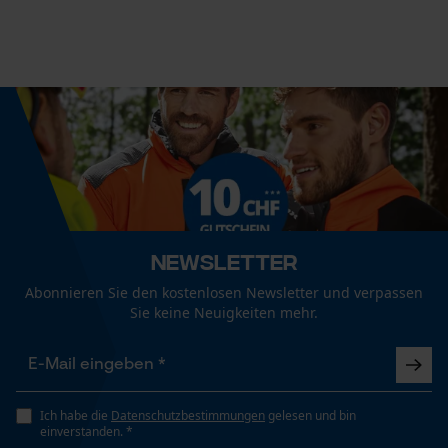
Econda Tag Manager
Häckselfunktion
Nein
Statistik Cookies
Phasenwender
Nein
Econda Analytics
Schrägschnitt
Mouseflow Web Analytics Tool
Nein
Newsletter
Fact-Finder Tracking
Abonnieren Sie den kostenlosen Newsletter und verpassen
Sie keine Neuigkeiten mehr.
Werkzeuglose Kettenspannung
Nein
Funktionale Cookies
Ich habe die
Datenschutzbestimmungen
gelesen und bin
Werkzeugloser Kettenwechsel
einverstanden. *
Nein
Loop54 Personalization