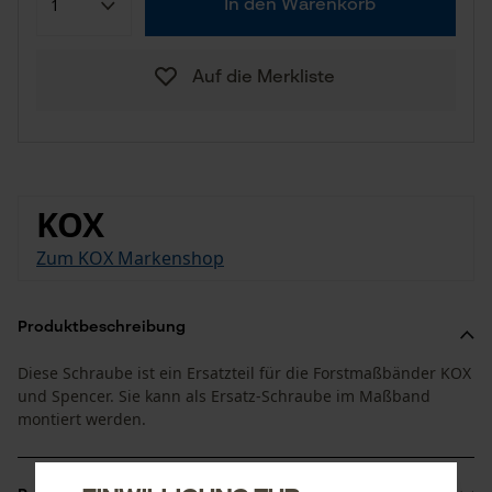
In den Warenkorb
Auf die Merkliste
KOX
Zum KOX Markenshop
Produktbeschreibung
Diese Schraube ist ein Ersatzteil für die Forstmaßbänder KOX
und Spencer. Sie kann als Ersatz-Schraube im Maßband
montiert werden.