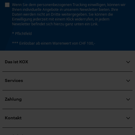
Wenn Sie dem personenbezogenen Tracking einwilligen, können wir
Personalisierte Startseite
Ihnen individuelle Angebote in unserem Newsletter bieten. Ihre
Daten werden nicht an Dritte weitergegeben. Sie können die
Gespeicherter Warenkorb
Einwilligung jederzeit mit einem Klick widerrufen, in jedem
Energie & Leistung
Newsletter befindet sich hierzu ganz unten ein Link.
Persönliche Begrüßung
* Pflichtfeld
Akku-Kapazitätsanzeige
Geo-IP und User Detection
Nein
*** Einlösbar ab einem Warenwert von CHF 100,-
YouTube-Videos
Google Maps
Akku/Batterie enthalten
Das ist KOX
Kontaktaufnahme per Chat
Akku/Batterien nicht im Lieferumfang enthalten
Über uns
Soziales Engagement
Services
Ratgeber
Marketing Cookies
Powerbank-Funktion
FAQ
KOX Harvester
Nein
Zertifizierte Qualität von KOX
Newsletter-Anmeldung
Zahlung
Retourenabwicklung
Produktrückruf
Kontakt
Google Global Site Tag
Farbgebung
Microsoft Advertising Universal
Kontaktformular
Event Tracking
Farbe