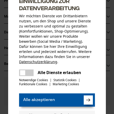
Einwilligung zur
Produktinformationen
Datenverarbeitung
Wir möchten Dienste von Drittanbietern
Material & Pflege
Produktdetails
nutzen, um den Shop und unsere Dienste
zu verbessern und optimal zu gestalten
(Komfortfunktionen, Shop-Optimierung).
Aktivitätstyp
Datenblätter
Weiter wollen wir unsere Produkte
Material
Wartung
bewerben (Social Media / Marketing).
Herstellerdatenblatt (PDF)
Dafür können Sie hier Ihre Einwilligung
Hauptmaterial
Herstellerinformationen
erteilen und jederzeit widerrufen. Weitere
Metall
Altersgruppe
Informationen dazu finden Sie in unserer
Oregon Tool GmbH
Erwachsener
Datenschutzerklärung
.
Bewertungen
(0)
teilen
Lise-Meitner-Str. 4
Es ist ein Fehler aufgetreten. Bitte
70736 Fellbach, Deutschland
Alle Dienste erlauben
teilen
versuchen Sie es erneut.
Mail: info@kox.eu
Anzahl Teile
Notwendige Cookies
|
Statistik Cookies
|
0
Noch Fragen?
(0)
1 Stk
Web: www.kox.eu
Produkt weiterempfehlen
Funktionale Cookies
|
Marketing Cookies
mail
Unsere Experten stehen Ihnen gerne zur
Tel: + 49 711 300 33 200
Verfügung!
Nach Anzahl der Sterne filtern
Frage stellen
Alle akzeptieren
Artikelgewicht
Sollten Sie Fragen oder Probleme mit dem Produkt
1.0 g
haben oder Mängel feststellen, können Sie sich gerne