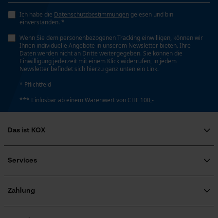
YouTube-Videos
Ich habe die
Datenschutzbestimmungen
gelesen und bin
Google Maps
einverstanden. *
Kontaktaufnahme per Chat
Wenn Sie dem personenbezogenen Tracking einwilligen, können wir
Ihnen individuelle Angebote in unserem Newsletter bieten. Ihre
Daten werden nicht an Dritte weitergegeben. Sie können die
Einwilligung jederzeit mit einem Klick widerrufen, in jedem
Newsletter befindet sich hierzu ganz unten ein Link.
Marketing Cookies
* Pflichtfeld
*** Einlösbar ab einem Warenwert von CHF 100,-
Google Global Site Tag
Das ist KOX
Microsoft Advertising Universal
Event Tracking
Über uns
Survicate
Soziales Engagement
Services
Ratgeber
FAQ
KOX Harvester
Zertifizierte Qualität von KOX
Newsletter-Anmeldung
Zahlung
Retourenabwicklung
Produktrückruf