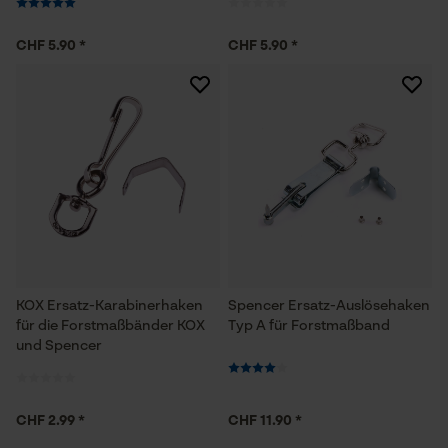
CHF 5.90 *
CHF 5.90 *
Notwendige Cookies
Prüfung setzen von Cookies
Session ID
Speichern der Auswahl zur
Datenverarbeitung
KOX Ersatz-Karabinerhaken
Spencer Ersatz-Auslösehaken
Econda Tag Manager
für die Forstmaßbänder KOX
Typ A für Forstmaßband
und Spencer
Statistik Cookies
CHF 2.99 *
CHF 11.90 *