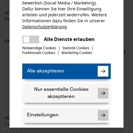
bewerben (Social Media / Marketing).
Dafür können Sie hier Ihre Einwilligung
KOX Ersatz-Hauptachse für
KOX Ersatz-Getrieberad für
erteilen und jederzeit widerrufen. Weitere
Forstmaßband
Forstmaßband
Informationen dazu finden Sie in unserer
Datenschutzerklärung
.
teilen
Es ist ein Fehler aufgetreten. Bitte
Alle Dienste erlauben
CHF 14.29 *
CHF 9.90 *
teilen
versuchen Sie es erneut.
Notwendige Cookies
|
Statistik Cookies
|
Funktionale Cookies
|
Marketing Cookies
mail
Alle akzeptieren
Nur essentielle Cookies
akzeptieren
Einstellungen
KOX Ersatz-Abstandshülse für
KOX Ersatz-Lenksäule für
Forstmaßband
Forstmaßband