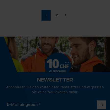
Econda Analytics
1
2
Mouseflow Web Analytics Tool
Fact-Finder Tracking
Funktionale Cookies
Loop54 Personalization
Newsletter
Personalisierte Startseite
Abonnieren Sie den kostenlosen Newsletter und verpassen
Gespeicherter Warenkorb
Sie keine Neuigkeiten mehr.
Persönliche Begrüßung
Geo-IP und User Detection