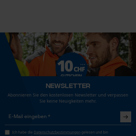
Econda Tag Manager
Häckselfunktion
Nein
Statistik Cookies
Phasenwender
Nein
Schrägschnitt
Econda Analytics
Nein
Mouseflow Web Analytics Tool
Newsletter
Fact-Finder Tracking
Werkzeuglose Kettenspannung
Abonnieren Sie den kostenlosen Newsletter und verpassen
Nein
Sie keine Neuigkeiten mehr.
Funktionale Cookies
Werkzeugloser Kettenwechsel
Nein
Ich habe die
Datenschutzbestimmungen
gelesen und bin
Loop54 Personalization