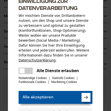
Einwilligung zur
Produktinformationen
Datenverarbeitung
Wir möchten Dienste von Drittanbietern
Material & Pflege
Produktdetails
nutzen, um den Shop und unsere Dienste
zu verbessern und optimal zu gestalten
(Komfortfunktionen, Shop-Optimierung).
Aktivitätstyp
Datenblätter
Weiter wollen wir unsere Produkte
Material
Wartung
bewerben (Social Media / Marketing).
Produktsicherheitsdatenblatt (PDF)
Dafür können Sie hier Ihre Einwilligung
Hauptmaterial
Herstellerinformationen
erteilen und jederzeit widerrufen. Weitere
Metall
Altersgruppe
Informationen dazu finden Sie in unserer
Oregon Tool GmbH
Erwachsener
Datenschutzerklärung
.
Bewertungen
(2)
teilen
Lise-Meitner-Str. 4
Es ist ein Fehler aufgetreten. Bitte
70736 Fellbach, Deutschland
Alle Dienste erlauben
teilen
versuchen Sie es erneut.
Mail: info@kox.eu
Anzahl Teile
Notwendige Cookies
|
Statistik Cookies
|
5.0
Noch Fragen?
(2)
1 Stk
Web: www.kox.eu
Produkt weiterempfehlen
Funktionale Cookies
|
Marketing Cookies
mail
Unsere Experten stehen Ihnen gerne zur
Tel: + 49 711 300 33 200
Verfügung!
Nach Anzahl der Sterne filtern
Frage stellen
Alle akzeptieren
Artikelgewicht
Sollten Sie Fragen oder Probleme mit dem Produkt
6.0 g
haben oder Mängel feststellen, können Sie sich gerne