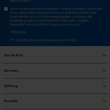
einverstanden. *
Personalisierte Startseite
Wenn Sie dem personenbezogenen Tracking einwilligen, können wir
Energie & Leistung
Ihnen individuelle Angebote in unserem Newsletter bieten. Ihre
Gespeicherter Warenkorb
Daten werden nicht an Dritte weitergegeben. Sie können die
Einwilligung jederzeit mit einem Klick widerrufen, in jedem
Akku-Kapazitätsanzeige
Persönliche Begrüßung
Newsletter befindet sich hierzu ganz unten ein Link.
Nein
Geo-IP und User Detection
* Pflichtfeld
YouTube-Videos
*** Einlösbar ab einem Warenwert von CHF 100,-
Akku/Batterie enthalten
Google Maps
Akku/Batterien nicht im Lieferumfang enthalten
Kontaktaufnahme per Chat
Das ist KOX
Über uns
Powerbank-Funktion
Soziales Engagement
Services
Nein
Marketing Cookies
Ratgeber
FAQ
KOX Harvester
Zertifizierte Qualität von KOX
Newsletter-Anmeldung
Zahlung
Retourenabwicklung
Farbgebung
Produktrückruf
Google Global Site Tag
Kontakt
Farbe
Microsoft Advertising Universal
Event Tracking
Silber