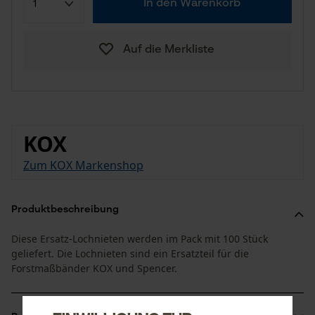
In den Warenkorb
Auf die Merkliste
KOX
Zum KOX Markenshop
Produktbeschreibung
Diese Ersatz-Lochnieten werden im Pack mit 100 Stück
geliefert. Die Lochnieten sind ein Ersatzteil für die
Forstmaßbänder KOX und Spencer.