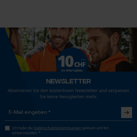
Econda Tag Manager
Häckselfunktion
Nein
Statistik Cookies
Phasenwender
Nein
Econda Analytics
Schrägschnitt
Mouseflow Web Analytics Tool
Nein
Newsletter
Fact-Finder Tracking
Abonnieren Sie den kostenlosen Newsletter und verpassen
Sie keine Neuigkeiten mehr.
Werkzeuglose Kettenspannung
Nein
Funktionale Cookies
Ich habe die
Datenschutzbestimmungen
gelesen und bin
Werkzeugloser Kettenwechsel
einverstanden. *
Nein
Loop54 Personalization