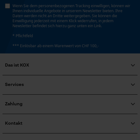
Wenn Sie dem personenbezogenen Tracking einwilligen, können wir
Personalisierte Startseite
Ihnen individuelle Angebote in unserem Newsletter bieten. Ihre
Daten werden nicht an Dritte weitergegeben. Sie können die
Gespeicherter Warenkorb
Einwilligung jederzeit mit einem Klick widerrufen, in jedem
Energie & Leistung
Newsletter befindet sich hierzu ganz unten ein Link.
Persönliche Begrüßung
* Pflichtfeld
Akku-Kapazitätsanzeige
Geo-IP und User Detection
Nein
*** Einlösbar ab einem Warenwert von CHF 100,-
YouTube-Videos
Google Maps
Akku/Batterie enthalten
Das ist KOX
Kontaktaufnahme per Chat
Akku/Batterien nicht im Lieferumfang enthalten
Über uns
Soziales Engagement
Services
Ratgeber
Marketing Cookies
Powerbank-Funktion
FAQ
KOX Harvester
Nein
Zertifizierte Qualität von KOX
Newsletter-Anmeldung
Zahlung
Retourenabwicklung
Produktrückruf
Kontakt
Google Global Site Tag
Farbgebung
Microsoft Advertising Universal
Kontaktformular
Event Tracking
Farbe