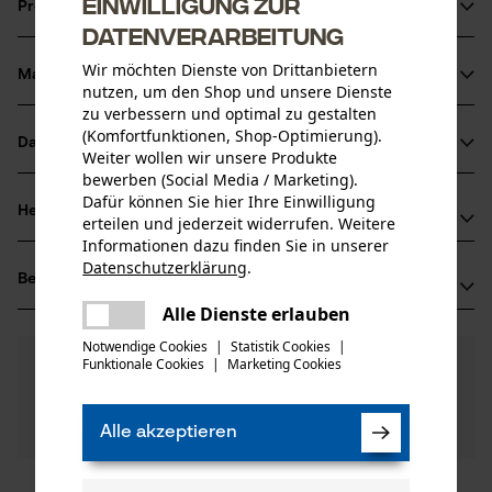
Einwilligung zur
Produktinformationen
Datenverarbeitung
Wir möchten Dienste von Drittanbietern
Material & Pflege
Produktdetails
nutzen, um den Shop und unsere Dienste
zu verbessern und optimal zu gestalten
(Komfortfunktionen, Shop-Optimierung).
Aktivitätstyp
Datenblätter
Weiter wollen wir unsere Produkte
Material
Wartung
bewerben (Social Media / Marketing).
Herstellerdatenblatt (PDF)
Dafür können Sie hier Ihre Einwilligung
Hauptmaterial
Herstellerinformationen
erteilen und jederzeit widerrufen. Weitere
Metall
Altersgruppe
Informationen dazu finden Sie in unserer
Oregon Tool GmbH
Erwachsener
Datenschutzerklärung
.
Bewertungen
(0)
teilen
Lise-Meitner-Str. 4
Es ist ein Fehler aufgetreten. Bitte
70736 Fellbach, Deutschland
Alle Dienste erlauben
teilen
versuchen Sie es erneut.
Mail: info@kox.eu
Anzahl Teile
Notwendige Cookies
|
Statistik Cookies
|
0
Noch Fragen?
(0)
1 Stk
Web: www.kox.eu
Funktionale Cookies
|
Marketing Cookies
Produkt weiterempfehlen
mail
Unsere Experten stehen Ihnen gerne zur
Tel: + 49 711 300 33 200
Verfügung!
Nach Anzahl der Sterne filtern
Frage stellen
Alle akzeptieren
Artikelgewicht
Sollten Sie Fragen oder Probleme mit dem Produkt
30.0 g
haben oder Mängel feststellen, können Sie sich gerne