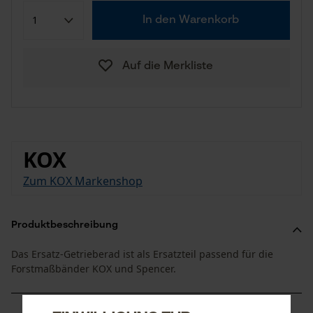
In den Warenkorb
Auf die Merkliste
KOX
Zum KOX Markenshop
Produktbeschreibung
Das Ersatz-Getrieberad ist als Ersatzteil passend für die
Forstmaßbänder KOX und Spencer.