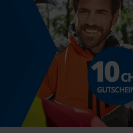
Schwarz
Modell & Kollektion
Modellname
Telefix
Produktkennzeichnung
EAN
4033931943289