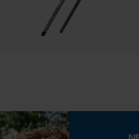
Econda Tag Manager
Werkzeugloser Kettenwechsel
Nein
Statistik Cookies
Akku/Batterie enthalten
Econda Analytics
Akku/Batterien nicht im Lieferumfang enthalten
Mouseflow Web Analytics Tool
Fact-Finder Tracking
Funktionale Cookies
N
Loop54 Personalization