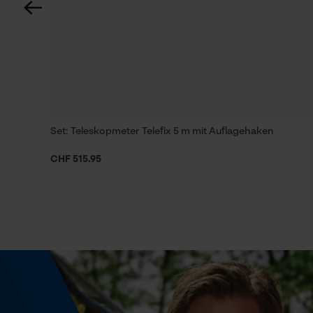
Werkzeuglose Kettenspannung
Nein
Energie & Leistung
Set: Teleskopmeter Telefix 5 m mit Auflagehaken
Akku-Kapazitätsanzeige
Nein
CHF 515.95
Powerbank-Funktion
Nein
Farbgebung
Farbe