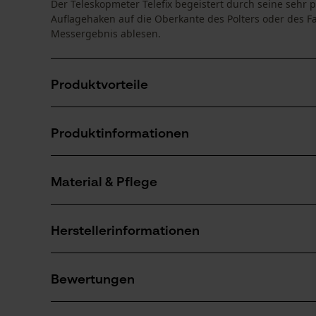
Der Teleskopmeter Telefix begeistert durch seine sehr
Auflagehaken auf die Oberkante des Polters oder des 
Messergebnis ablesen.
Produktvorteile
Leichte Höhenmessung von Holzpoltern oder Fahrz
Produktinformationen
Einfache Handhabung
Skala auf Augenhöhe ablesbar
Material & Pflege
Produktdetails
Aktivitätstyp
Herstellerinformationen
Wartung
Material
Gottlieb NESTLE GmbH
Hauptmaterial
Bewertungen
Freudenstädter Straße 37-43
Materialmix
Anzahl Teile
72280 Dornstetten, Deutschland
1 Stk
Mail: info@g-nestle.de