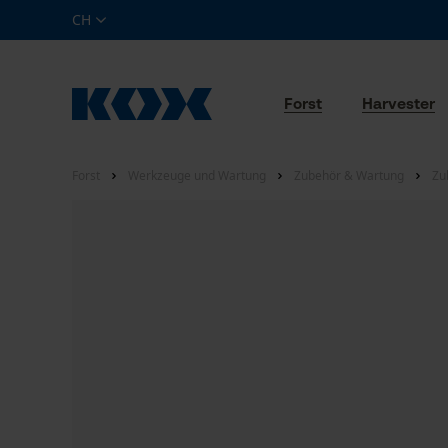
CH
Forst
Harvester
Forst
Werkzeuge und Wartung
Zubehör & Wartung
Zu