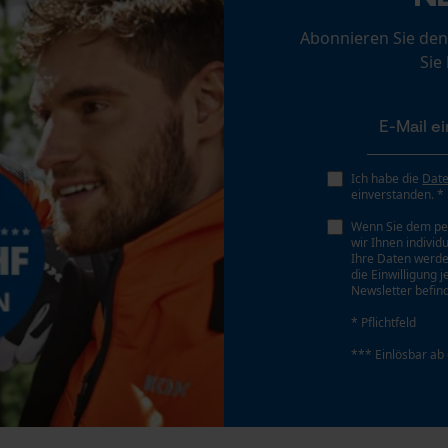
Personalisierte Startseite
Abonnieren Sie den
Gespeicherter Warenkorb
Sie
Persönliche Begrüßung
Geo-IP und User Detection
YouTube-Videos
Google Maps
Ich habe die
Dat
einverstanden. *
Kontaktaufnahme per Chat
Wenn Sie dem pe
wir Ihnen individ
Ihre Daten werde
die Einwilligung 
Marketing Cookies
Newsletter befind
* Pflichtfeld
*** Einlösbar ab
Google Global Site Tag
Microsoft Advertising Universal Event
Tracking