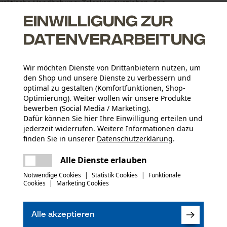
 praktische Handhabung: Teleskop ausziehen, den
Fahrzeuges auflegen – und ganz bequem auf der Skala das
Einwilligung zur
Datenverarbeitung
Wir möchten Dienste von Drittanbietern nutzen, um
den Shop und unsere Dienste zu verbessern und
eugen
optimal zu gestalten (Komfortfunktionen, Shop-
Optimierung). Weiter wollen wir unsere Produkte
bewerben (Social Media / Marketing).
Dafür können Sie hier Ihre Einwilligung erteilen und
jederzeit widerrufen. Weitere Informationen dazu
finden Sie in unserer
Datenschutzerklärung
.
teilen
Es ist ein Fehler aufgetreten. Bitte
Altersgruppe
Alle Dienste erlauben
versuchen Sie es erneut.
Erwachsener
mail
Notwendige Cookies
|
Statistik Cookies
|
Funktionale
Cookies
|
Marketing Cookies
Oberflächenbeschichtung
(0)
Geschwärzte Oberfläche
Artikelgewicht
Alle akzeptieren
231.0 g