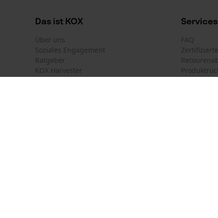
Das ist KOX
Services
Über uns
FAQ
Soziales Engagement
Zertifizier
Ratgeber
Retourena
KOX Harvester
Produktrüc
Newsletter-Anmeldung
Land auswählen
Kontakt
Deutschland
France
Kontaktfor
Österreich
Suisse
Bestellfor
Belgique
België
Newsletter
Nederland
Vertrag w