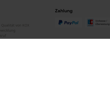
Survicate
Zahlung
te Qualität von KOX
bwicklung
kruf
mular
Oregon Tool GmbH
mular
KOX – Partner in Forst und Garte
Zentrale:
Lise-Meitner-Str. 4
iderrufen
D-70736 Fellbach
Retouren-Adresse:
Beim Erlenwäldchen 14/2
71522 Backnang