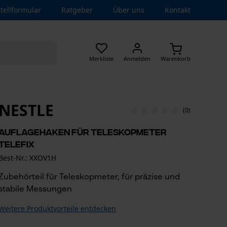
tellformular
Ratgeber
Über uns
Kontakt
Merkliste
Anmelden
Warenkorb
NESTLE
(0)
Auflagehaken für Teleskopmeter
Telefix
Best-Nr.: XXOV1H
Zubehörteil für Teleskopmeter, für präzise und
stabile Messungen
Weitere Produktvorteile entdecken