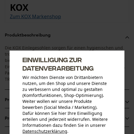
KOX
Zum KOX Markenshop
Produktbeschreibung
Die KOX Einlegesohlen sorgen für einen hygienischen und
trockenen Schuh-Innenraum. Sie sind auswechselbar und
Einwilligung zur
bieten eine ausgezeichnete Dämpfung. Die KOX
Einlegesohlen überzeugen mit ihrer hoher Abriebfestigkeit.
Datenverarbeitung
Passend für unsere KOX Schnittschutzstiefel UNO, DUE und
Wir möchten Dienste von Drittanbietern
TRE.
nutzen, um den Shop und unsere Dienste
zu verbessern und optimal zu gestalten
(Komfortfunktionen, Shop-Optimierung).
Produktvorteile
Weiter wollen wir unsere Produkte
bewerben (Social Media / Marketing).
Dafür können Sie hier Ihre Einwilligung
Auswechselbar
Produktinformationen
erteilen und jederzeit widerrufen. Weitere
Waschbar und dadurch über einen längeren Zeitraum
Informationen dazu finden Sie in unserer
hygienisch
Datenschutzerklärung
.