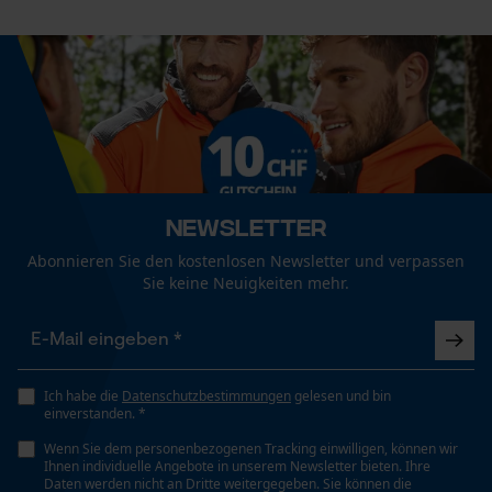
Auswechselbar, Dämpfend
Fact-Finder Tracking
Weitere Bewertungen anzeigen
Eigenschaften Einlegesohle
Atmungsaktiv, Rutschfest, Zusätzliche
Funktionale Cookies
Fersendämpfung, Antistatisch, Waschbar,
Auswechselbar
Loop54 Personalization
Newsletter
Personalisierte Startseite
Häckselfunktion
Abonnieren Sie den kostenlosen Newsletter und verpassen
Nein
Sie keine Neuigkeiten mehr.
Gespeicherter Warenkorb
Persönliche Begrüßung
Phasenwender
Geo-IP und User Detection
Nein
YouTube-Videos
Ich habe die
Datenschutzbestimmungen
gelesen und bin
einverstanden. *
Google Maps
Wenn Sie dem personenbezogenen Tracking einwilligen, können wir
Schrägschnitt
Kontaktaufnahme per Chat
Ihnen individuelle Angebote in unserem Newsletter bieten. Ihre
Nein
Daten werden nicht an Dritte weitergegeben. Sie können die