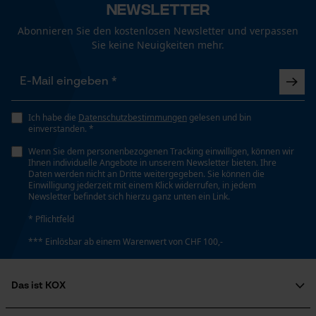
Nein
Newsletter
Funktionale Cookies
Abonnieren Sie den kostenlosen Newsletter und verpassen
Sie keine Neuigkeiten mehr.
Eigenschaft
Loop54 Personalization
Fluorfrei, Fluorcarbon-Harz-frei, Atmungsaktiv,
Umweltschonend, Biologisch Abbaubar,
Personalisierte Startseite
Imprägnierend
Gespeicherter Warenkorb
Ich habe die
Datenschutzbestimmungen
gelesen und bin
einverstanden. *
Persönliche Begrüßung
Wenn Sie dem personenbezogenen Tracking einwilligen, können wir
Füllmenge
Geo-IP und User Detection
Ihnen individuelle Angebote in unserem Newsletter bieten. Ihre
250 ml
Daten werden nicht an Dritte weitergegeben. Sie können die
YouTube-Videos
Einwilligung jederzeit mit einem Klick widerrufen, in jedem
Newsletter befindet sich hierzu ganz unten ein Link.
Google Maps
Häckselfunktion
* Pflichtfeld
Kontaktaufnahme per Chat
Nein
*** Einlösbar ab einem Warenwert von CHF 100,-
Marketing Cookies
Phasenwender
Das ist KOX
Nein
Über uns