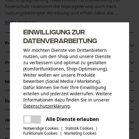
Faserschutz reaktiviert die Imprägnierung auch nach
nutzungsbedingter Abreibung und erhält dabei die ...
Mehr anzeigen
Einwilligung zur
Datenverarbeitung
Produktvorteile
Wir möchten Dienste von Drittanbietern
nutzen, um den Shop und unsere Dienste
Imprägniermittel schützt gegen Nässe
zu verbessern und optimal zu gestalten
Produktinformationen
Flüssigimpägnierung für Gore-Tex, Polartec, Dermizax etc.
(Komfortfunktionen, Shop-Optimierung).
geeignet
Weiter wollen wir unsere Produkte
bewerben (Social Media / Marketing).
Biologisch abbaubares Imprägniermittel
Material & Pflege
Produktdetails
Dafür können Sie hier Ihre Einwilligung
erteilen und jederzeit widerrufen. Weitere
Aktivitätstyp
Informationen dazu finden Sie in unserer
Datenblätter
Material
Datenschutzerklärung
.
Waschen, Imprägnieren
teilen
Baumusterprüfung (PDF)
Es ist ein Fehler aufgetreten. Bitte
Alle Dienste erlauben
Hauptmaterial
Herstellerinformationen
teilen
versuchen Sie es erneut.
Wasser
Altersgruppe
Notwendige Cookies
|
Statistik Cookies
|
Herstellerdatenblatt (PDF)
Funktionale Cookies
|
Marketing Cookies
Schweizer-Effax GmbH
mail
Erwachsener