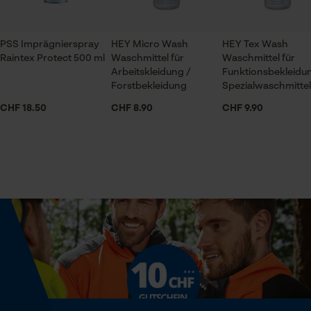
Jahreszeit
Prüfung setzen von Cookies
Ganzjahresartikel
Session ID
PSS Imprägnierspray
HEY Micro Wash
HEY Tex Wash
Speichern der Auswahl zur
Raintex Protect 500 ml
Waschmittel für
Waschmittel für
Datenverarbeitung
Lieferumfang
Arbeitskleidung /
Funktionsbekleidu
Econda Tag Manager
1 x Flasche
Forstbekleidung
Spezialwaschmittel
CHF 18.50
CHF 8.90
CHF 9.90
Volumen
Statistik Cookies
0.01 cm³
Technische Spezifikationen
Econda Analytics
Aggregatszustand
Mouseflow Web Analytics Tool
Flüssig
Fact-Finder Tracking
Automatische Kettenschmierung