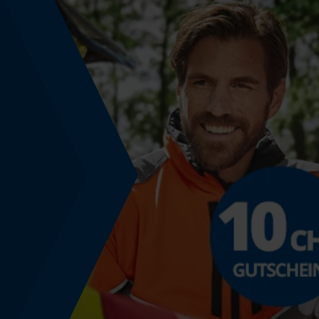
Powerbank-Funktion
Nein
Nutzung & Gebrauch
Anwendungshinweis
Ist auch speziell für alle Schuhe und Stiefel mit
atmungsaktiven Membranen geeignet.
Farbgebung
Farbe
Transparent