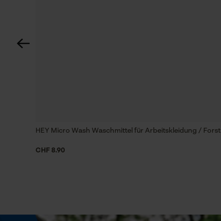
Umweltschonend
Häckselfunktion
Nein
Schrägschnitt
Nein
HEY Micro Wash Waschmittel für Arbeitskleidung / Fors
Werkzeugloser Kettenwechsel
Nein
CHF 8.90
Energie & Leistung
Akku-Kapazitätsanzeige
Nein