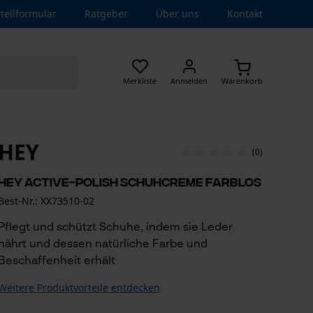
tellformular
Ratgeber
Über uns
Kontakt
Merkliste
Anmelden
Warenkorb
HEY
(0)
HEY Active-Polish Schuhcreme Farblos
Best-Nr.: XX73510-02
Pflegt und schützt Schuhe, indem sie Leder
nährt und dessen natürliche Farbe und
Beschaffenheit erhält
Weitere Produktvorteile entdecken