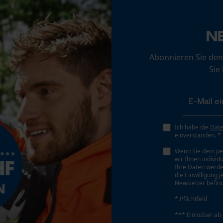
Loop54 Personalization
Personalisierte Startseite
N
Gespeicherter Warenkorb
Abonnieren Sie den
Persönliche Begrüßung
Sie
Geo-IP und User Detection
YouTube-Videos
Google Maps
Kontaktaufnahme per Chat
Ich habe die
Dat
einverstanden. *
Wenn Sie dem pe
wir Ihnen individ
Marketing Cookies
Ihre Daten werde
die Einwilligung 
Newsletter befind
* Pflichtfeld
Google Global Site Tag
*** Einlösbar ab