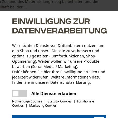
 Zustand des Materials langfristig beibehalten und die
aft bei der ...
Einwilligung zur
Datenverarbeitung
Wir möchten Dienste von Drittanbietern nutzen, um
den Shop und unsere Dienste zu verbessern und
Schmutz
optimal zu gestalten (Komfortfunktionen, Shop-
 Schuhcreme
Optimierung). Weiter wollen wir unsere Produkte
bewerben (Social Media / Marketing).
Dafür können Sie hier Ihre Einwilligung erteilen und
jederzeit widerrufen. Weitere Informationen dazu
finden Sie in unserer
Datenschutzerklärung
.
Altersgruppe
teilen
Erwachsener
Es ist ein Fehler aufgetreten. Bitte
Alle Dienste erlauben
versuchen Sie es erneut.
mail
Sicherheitsdatenblätter (PDF)
Notwendige Cookies
|
Statistik Cookies
|
Funktionale
Material Hinweis
Cookies
|
Marketing Cookies
Umweltschonende Schuhpflege
Artikelgewicht
75.0 g