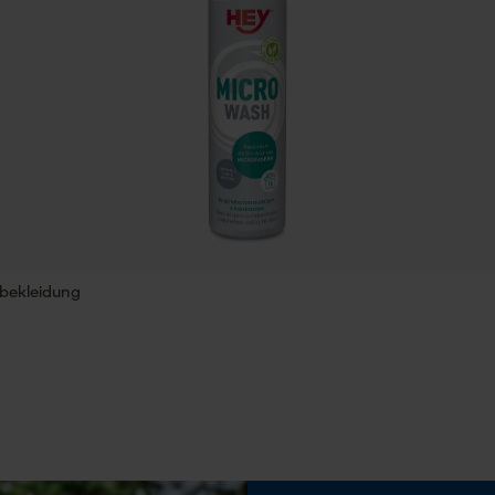
Speichern der Auswahl zur
Datenverarbeitung
Econda Tag Manager
Phasenwender
Nein
Statistik Cookies
Werkzeuglose Kettenspannung
Nein
Econda Analytics
tbekleidung
Mouseflow Web Analytics Tool
Fact-Finder Tracking
Funktionale Cookies
Akku/Batterie enthalten
Akku/Batterien nicht im Lieferumfang enthalten