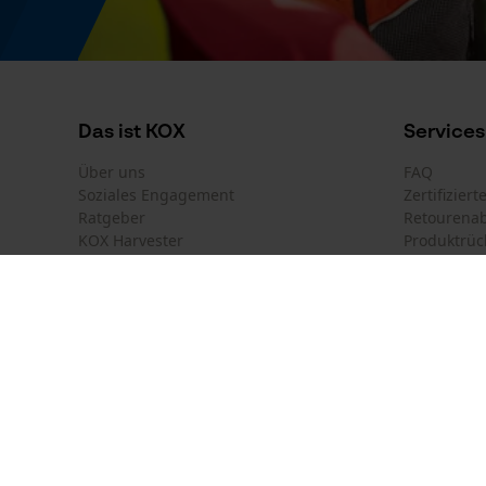
Lagerung & Aufbewahrung
Aufbewahrungstemperatur
10-25 degC
Das ist KOX
Services
Über uns
FAQ
Modell & Kollektion
Soziales Engagement
Zertifizier
Ratgeber
Retourena
Modellname
KOX Harvester
Produktrüc
Shoe-Active-Polish
Newsletter-Anmeldung
Land auswählen
Kontakt
Regulatorische Hinweise
Deutschland
France
Kontaktfor
Die Informationen auf dem Produktettiket sind
Österreich
Suisse
Bestellfor
Belgique
België
Newsletter
GHS Sicherheitshinweis
Nederland
P102, P260, P271
Vertrag w