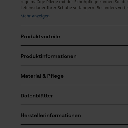
regelmäßige Pflege mit der Schuhpflege können Sie den
Lebensdauer Ihrer Schuhe verlängern. Besonders vorteilh
Mehr anzeigen
Produktvorteile
Schuhcreme für Pflege und Imprägnierung
Produktinformationen
Lederpflege für starken Schutz gegen Wasser und 
Mit Schwamm-Aufsatz für einfaches Auftragen der
Material & Pflege
Produktdetails
Aktivitätstyp
Datenblätter
Pflegen, Schützen, Imprägnieren
Material
Herstellerdatenblatt (PDF)
Hauptmaterial
Herstellerinformationen
Wachs
Anzahl Teile
1 Stk