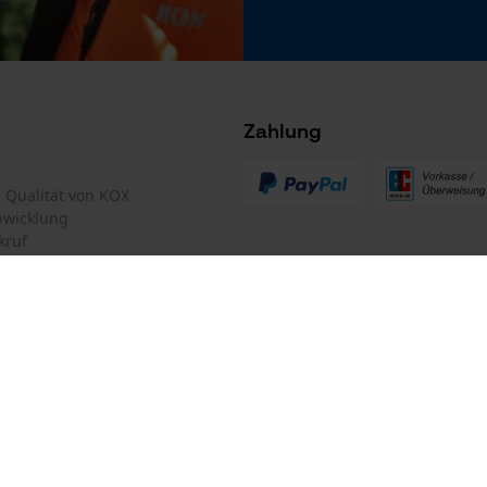
Microsoft Advertising Universal Event
Tracking
Survicate
Zahlung
te Qualität von KOX
bwicklung
kruf
mular
Oregon Tool GmbH
 stets zu befolgen
mular
KOX – Partner in Forst und Garte
Zentrale:
GHS Sicherheitshinweis Text
Lise-Meitner-Str. 4
Darf nicht in die Hände von Kindern gelangen.
iderrufen
D-70736 Fellbach
Staub / Rauch / Gas / Nebel / Dampf / Aerosol