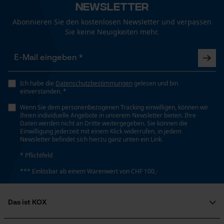
Wasserabweisend, Atmungsaktiv, Imprägnierend
Newsletter
Funktionale Cookies
Abonnieren Sie den kostenlosen Newsletter und verpassen
Sie keine Neuigkeiten mehr.
Häckselfunktion
Loop54 Personalization
Nein
Personalisierte Startseite
Gespeicherter Warenkorb
Ich habe die
Datenschutzbestimmungen
gelesen und bin
Phasenwender
einverstanden. *
Nein
Persönliche Begrüßung
Wenn Sie dem personenbezogenen Tracking einwilligen, können wir
Geo-IP und User Detection
Ihnen individuelle Angebote in unserem Newsletter bieten. Ihre
Daten werden nicht an Dritte weitergegeben. Sie können die
YouTube-Videos
Schrägschnitt
Einwilligung jederzeit mit einem Klick widerrufen, in jedem
Newsletter befindet sich hierzu ganz unten ein Link.
Nein
Google Maps
* Pflichtfeld
Kontaktaufnahme per Chat
*** Einlösbar ab einem Warenwert von CHF 100,-
Werkzeuglose Kettenspannung
Nein
Marketing Cookies
Das ist KOX
Über uns
Werkzeugloser Kettenwechsel