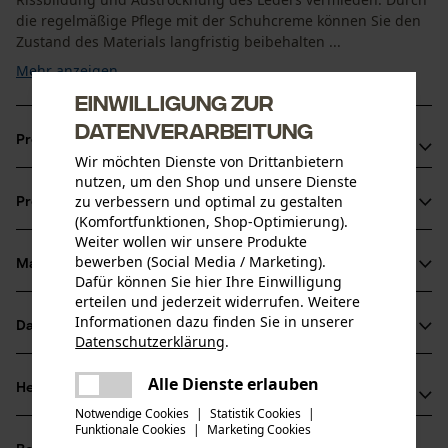
die regelmäßige Pflege mit der Schuhcreme können Sie den
Zustand des Materials langfristig beibehalten ...
Mehr anzeigen
Einwilligung zur
Datenverarbeitung
Produktvorteile
Wir möchten Dienste von Drittanbietern
nutzen, um den Shop und unsere Dienste
Schutz vor Schmutz und Feuchtigkeit durch
zu verbessern und optimal zu gestalten
Produktinformationen
Imprägnierung
(Komfortfunktionen, Shop-Optimierung).
Die Atmungsaktivität des Leders, sowie der Membran (z.B.
Weiter wollen wir unsere Produkte
bewerben (Social Media / Marketing).
Gore-Tex) bleiben bei der Schuhpflege erhalten
Material & Pflege
Produktdetails
Dafür können Sie hier Ihre Einwilligung
Das Imprägniermittel/ Lederpflege in farblos schützt
erteilen und jederzeit widerrufen. Weitere
neues Leder und frischt altes wieder auf
Aktivitätstyp
Informationen dazu finden Sie in unserer
Datenblätter
Material
Datenschutzerklärung
.
Pflegen, Schützen, Imprägnieren
teilen
Herstellerdatenblatt (PDF)
Es ist ein Fehler aufgetreten. Bitte
Alle Dienste erlauben
Hauptmaterial
Herstellerinformationen
teilen
versuchen Sie es erneut.
Wachs
Altersgruppe
Notwendige Cookies
|
Statistik Cookies
|
Sicherheitsdatenblätter (PDF)
Funktionale Cookies
|
Marketing Cookies
Th. Geyer Ingredients GmbH & Co. KG
mail
Erwachsener