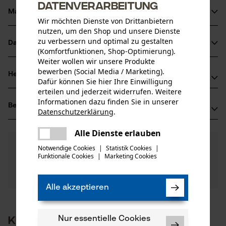
Datenverarbeitung
Material & Pflege
Produktdetails
Wir möchten Dienste von Drittanbietern
nutzen, um den Shop und unsere Dienste
Aktivitätstyp
zu verbessern und optimal zu gestalten
Datenblätter
Material
(Komfortfunktionen, Shop-Optimierung).
Feilen
Weiter wollen wir unsere Produkte
Produktsicherheitsdatenblatt (PDF)
bewerben (Social Media / Marketing).
Hauptmaterial
Herstellerinformationen
Dafür können Sie hier Ihre Einwilligung
Stahl
Altersgruppe
erteilen und jederzeit widerrufen. Weitere
USINES METALLURGIQUES. DE VALLORBE
Erwachsener
Informationen dazu finden Sie in unserer
Bewertungen
(0)
RUE DU MOUTIER 49
Datenschutzerklärung
.
teilen
1337 Vallorbe, Schweiz
Es ist ein Fehler aufgetreten. Bitte
Alle Dienste erlauben
Mail: umv@vallorbe.com
Anzahl Teile
teilen
versuchen Sie es erneut.
0
Noch Fragen?
(0)
1 Stk
Web: -
Produkt weiterempfehlen
Notwendige Cookies
|
Statistik Cookies
|
Unsere Experten stehen Ihnen gerne zur
Funktionale Cookies
|
Marketing Cookies
Tel: + 41 114 12 18 43 21 21
mail
Verfügung!
Nach Anzahl der Sterne filtern
Frage stellen
Artikelgewicht
Sollten Sie Fragen oder Probleme mit dem Produkt
Alle akzeptieren
51.0 g
haben oder Mängel feststellen, können Sie sich gerne
telefonisch unter 044 283 6116 oder per E-Mail an info-
1
2
3
4
5
ch@kox.eu an uns wenden.
Kunden kauften auch
Nur essentielle Cookies