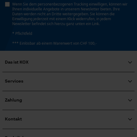
Personalisierte Startseite
Wenn Sie dem personenbezogenen Tracking einwilligen, können wir
Ihnen individuelle Angebote in unserem Newsletter bieten. Ihre
Gespeicherter Warenkorb
Werkzeugloser Kettenwechsel
Daten werden nicht an Dritte weitergegeben. Sie können die
Einwilligung jederzeit mit einem Klick widerrufen, in jedem
Nein
Persönliche Begrüßung
Newsletter befindet sich hierzu ganz unten ein Link.
Geo-IP und User Detection
* Pflichtfeld
YouTube-Videos
*** Einlösbar ab einem Warenwert von CHF 100,-
Energie & Leistung
Google Maps
Akku-Kapazitätsanzeige
Kontaktaufnahme per Chat
Das ist KOX
Nein
Über uns
Soziales Engagement
Services
Marketing Cookies
Akku/Batterie enthalten
Ratgeber
Akku/Batterien nicht im Lieferumfang enthalten
FAQ
KOX Harvester
Zertifizierte Qualität von KOX
Newsletter-Anmeldung
Zahlung
Retourenabwicklung
Produktrückruf
Powerbank-Funktion
Google Global Site Tag
Kontakt
Nein
Microsoft Advertising Universal
Event Tracking
Kontaktformular