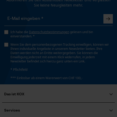
Funktionale Cookies
Nein
Sie keine Neuigkeiten mehr.
Dämmwert
Loop54 Personalization
29 dB
Personalisierte Startseite
Ich habe die
Datenschutzbestimmungen
gelesen und bin
einverstanden. *
Gespeicherter Warenkorb
Eigenschaft
Wenn Sie dem personenbezogenen Tracking einwilligen, können wir
Persönliche Begrüßung
Ihnen individuelle Angebote in unserem Newsletter bieten. Ihre
Leicht, Platzsparend
Daten werden nicht an Dritte weitergegeben. Sie können die
Geo-IP und User Detection
Einwilligung jederzeit mit einem Klick widerrufen, in jedem
Newsletter befindet sich hierzu ganz unten ein Link.
YouTube-Videos
Häckselfunktion
* Pflichtfeld
Google Maps
Nein
*** Einlösbar ab einem Warenwert von CHF 100,-
Kontaktaufnahme per Chat
Phasenwender
Das ist KOX
Nein
Marketing Cookies
Über uns
Soziales Engagement
Services
Ratgeber
Schrägschnitt