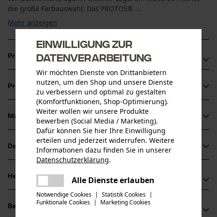
die große Farbauswahl: Das PROTOS® ...
Mehr anzeigen
Einwilligung zur
Datenverarbeitung
Produktvorteile
Wir möchten Dienste von Drittanbietern
Die Gehörschützer sind zusammenfaltbar und
nutzen, um den Shop und unsere Dienste
Produktinformationen
platzsparend
zu verbessern und optimal zu gestalten
(Komfortfunktionen, Shop-Optimierung).
Keine hervorstehenden Teile
Weiter wollen wir unsere Produkte
Auswechselbare Gehörschutzkapsel
Material & Pflege
bewerben (Social Media / Marketing).
Produktdetails
Dafür können Sie hier Ihre Einwilligung
erteilen und jederzeit widerrufen. Weitere
Aktivitätstyp
Datenblätter
Informationen dazu finden Sie in unserer
Material
Schützen, Aufenthalt in lauter Umgebung
Datenschutzerklärung
.
Baumusterprüfung (PDF)
teilen
Details Polsterung
Herstellerinformationen
Es ist ein Fehler aufgetreten. Bitte
Alle Dienste erlauben
Bügel-Polster, Ohren-Polster
teilen
Altersgruppe
versuchen Sie es erneut.
Bedienungsanleitung (PDF)
Notwendige Cookies
|
Statistik Cookies
|
PROTOS GmbH
Erwachsener
Funktionale Cookies
|
Marketing Cookies
mail
Bewertungen
(1)
Herrschaftswiesen 11
Konformitätserklärung (PDF)