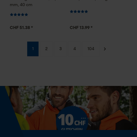
mm, 40 cm
CHF 51.38 *
CHF 13.99 *
1
2
3
4
104