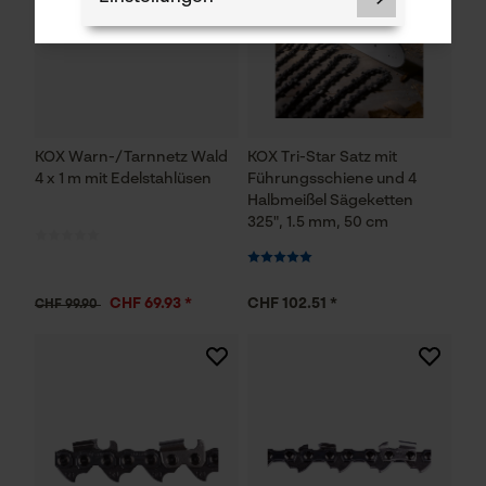
Notwendige Cookies
KOX Warn-/Tarnnetz Wald
KOX Tri-Star Satz mit
4 x 1 m mit Edelstahlüsen
Führungsschiene und 4
Halbmeißel Sägeketten
325", 1.5 mm, 50 cm
Prüfung setzen von Cookies
CHF 69.93 *
CHF 102.51 *
CHF 99.90
Session ID
Speichern der Auswahl zur
Datenverarbeitung
Econda Tag Manager