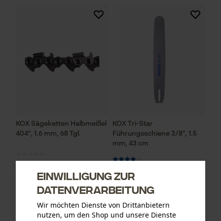
KOX Sägeketten Halbmeißel
KOX Tri-Star
404", 1.6 mm, 68 Tgl.
Führungsschiene 3/8", 1.5
mm, 43 cm
Einwilligung zur
CHF 16.99 *
CHF 28.73 *
Datenverarbeitung
Wir möchten Dienste von Drittanbietern
nutzen, um den Shop und unsere Dienste