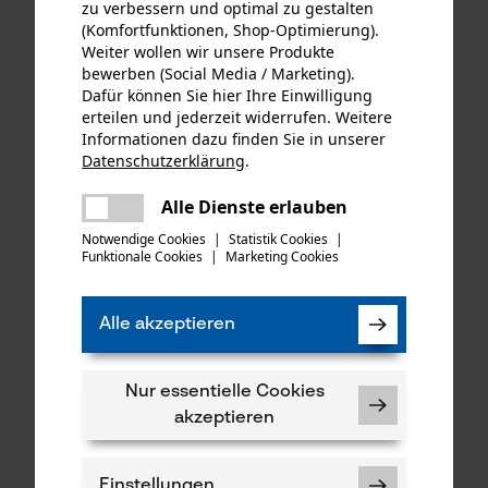
zu verbessern und optimal zu gestalten
(Komfortfunktionen, Shop-Optimierung).
Weiter wollen wir unsere Produkte
bewerben (Social Media / Marketing).
Dafür können Sie hier Ihre Einwilligung
erteilen und jederzeit widerrufen. Weitere
Informationen dazu finden Sie in unserer
Datenschutzerklärung
.
teilen
Es ist ein Fehler aufgetreten. Bitte
Alle Dienste erlauben
KOX Ersatz-Drehwirbel für
KOX Tri-Star Satz mit
teilen
versuchen Sie es erneut.
unsere Forstmaßbänder mit
Führungsschiene und 4
Notwendige Cookies
|
Statistik Cookies
|
Auslösehaken Typ B
Halbmeißel Sägeketten 3/8",
Funktionale Cookies
|
Marketing Cookies
mail
1.5 mm, 40 cm
Alle akzeptieren
CHF 1.59 *
CHF 79.46 *
Nur essentielle Cookies
SALE
akzeptieren
Einstellungen