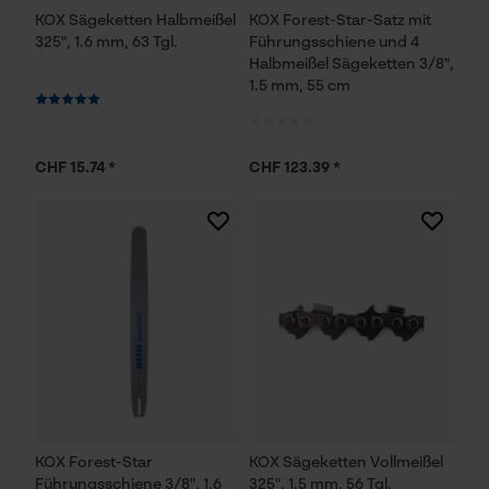
KOX Sägeketten Halbmeißel
KOX Forest-Star-Satz mit
Geo-IP und User Detection
325", 1.6 mm, 63 Tgl.
Führungsschiene und 4
Halbmeißel Sägeketten 3/8",
YouTube-Videos
1.5 mm, 55 cm
Google Maps
Kontaktaufnahme per Chat
CHF 15.74 *
CHF 123.39 *
Marketing Cookies
Google Global Site Tag
Microsoft Advertising Universal
Event Tracking
Survicate
KOX Forest-Star
KOX Sägeketten Vollmeißel
Führungsschiene 3/8", 1.6
325", 1.5 mm, 56 Tgl.