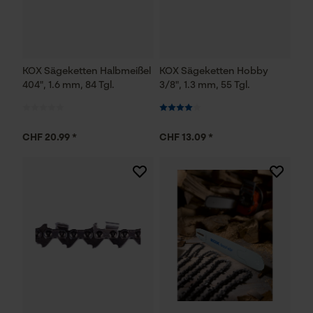
Statistik Cookies
KOX Sägeketten Halbmeißel
KOX Sägeketten Hobby
Econda Analytics
404", 1.6 mm, 84 Tgl.
3/8", 1.3 mm, 55 Tgl.
Mouseflow Web Analytics Tool
Fact-Finder Tracking
CHF 20.99 *
CHF 13.09 *
Funktionale Cookies
Loop54 Personalization
Personalisierte Startseite
Gespeicherter Warenkorb
Persönliche Begrüßung