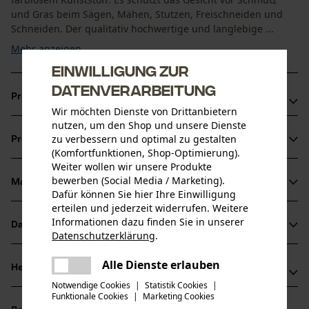
und Gras beim Sägen, Mähen, Stutzen, Freischneiden und
Schneiden. Der qualitativ hochwertige und langlebige ...
Mehr anzeigen
Einwilligung zur
Datenverarbeitung
Produktvorteile
Wir möchten Dienste von Drittanbietern
nutzen, um den Shop und unsere Dienste
Gehörschutz / Gesichtsschutz Visier mit Hohem
zu verbessern und optimal zu gestalten
Produktinformationen
Tragekomfort
(Komfortfunktionen, Shop-Optimierung).
Individuell einstellbarer Gehörschutz / Gesichtschutz
Weiter wollen wir unsere Produkte
bewerben (Social Media / Marketing).
Kombination
Material & Pflege
Produktdetails
Dafür können Sie hier Ihre Einwilligung
Mit der Kombination wird Ihnen eine hohe Sicherheit
erteilen und jederzeit widerrufen. Weitere
geboten
Altersgruppe
Informationen dazu finden Sie in unserer
Datenblätter
Material
Datenschutzerklärung
.
Erwachsener
teilen
Baumusterprüfung (PDF)
Es ist ein Fehler aufgetreten. Bitte
Alle Dienste erlauben
Hauptmaterial
Herstellerinformationen
teilen
versuchen Sie es erneut.
Kunststoff
Anzahl Teile
Notwendige Cookies
|
Statistik Cookies
|
Herstellerdatenblatt (PDF)
Funktionale Cookies
|
Marketing Cookies
mail
Hersteller
1 Stk