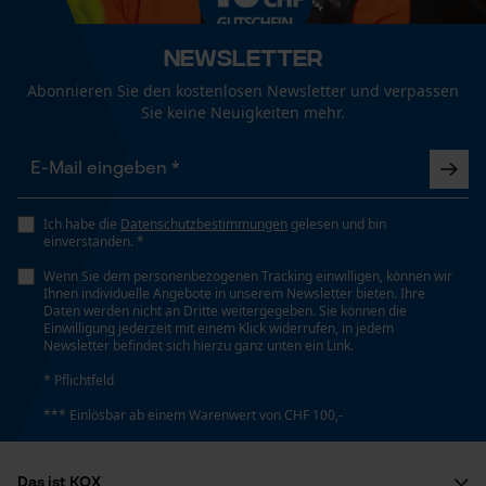
Konstruktion
Funktionale Cookies
Mit Schnellverstellung (EasyFit-Ratschenfunktion)
Newsletter
Abonnieren Sie den kostenlosen Newsletter und verpassen
Loop54 Personalization
Phasenwender
Sie keine Neuigkeiten mehr.
Nein
Personalisierte Startseite
Gespeicherter Warenkorb
Persönliche Begrüßung
Schrägschnitt
Ich habe die
Datenschutzbestimmungen
gelesen und bin
Nein
einverstanden. *
Geo-IP und User Detection
Wenn Sie dem personenbezogenen Tracking einwilligen, können wir
YouTube-Videos
Ihnen individuelle Angebote in unserem Newsletter bieten. Ihre
Werkzeuglose Kettenspannung
Daten werden nicht an Dritte weitergegeben. Sie können die
Google Maps
Einwilligung jederzeit mit einem Klick widerrufen, in jedem
Nein
Newsletter befindet sich hierzu ganz unten ein Link.
Kontaktaufnahme per Chat
* Pflichtfeld
Werkzeugloser Kettenwechsel
*** Einlösbar ab einem Warenwert von CHF 100,-
Marketing Cookies
Nein
Das ist KOX