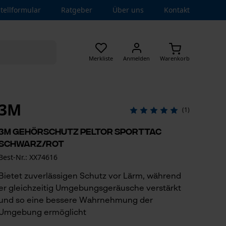
tellformular
Ratgeber
Über uns
Kontakt
Merkliste
Anmelden
Warenkorb
3M
(1)
3M Gehörschutz Peltor SportTac
Schwarz/Rot
Best-Nr.: XX74616
Bietet zuverlässigen Schutz vor Lärm, während
er gleichzeitig Umgebungsgeräusche verstärkt
und so eine bessere Wahrnehmung der
Umgebung ermöglicht