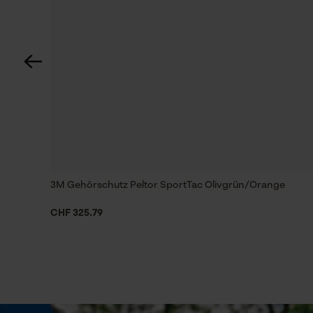
Akkutyp
Alkali
Dämmwert
26 dB
Häckselfunktion
Nein
3M Gehörschutz Peltor SportTac Olivgrün/Orange
Schrägschnitt
CHF 325.79
Nein
Werkzeuglose Kettenspannung
Nein