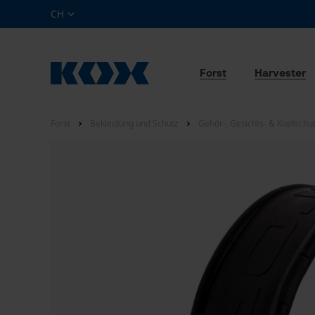
CH
Forst
Harvester
Forst
Bekleidung und Schutz
Gehör-, Gesichts- & Kopfschu