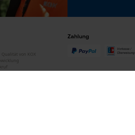
Microsoft Advertising Universal Event
Tracking
Survicate
Zahlung
te Qualität von KOX
bwicklung
kruf
mular
Oregon Tool GmbH
mular
KOX – Partner in Forst und Garte
Zentrale:
Lise-Meitner-Str. 4
iderrufen
D-70736 Fellbach