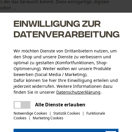
 der das Geräusch kommt. Diese einzigartige, digitale
ofort ...
Einwilligung zur
Datenverarbeitung
Wir möchten Dienste von Drittanbietern nutzen, um
ie Umgebungsgeräusche, sodass Sie mit Gehörschutz sogar
den Shop und unsere Dienste zu verbessern und
optimal zu gestalten (Komfortfunktionen, Shop-
itzt optimal und ist bequem dank der weichen Lederpolsterung.
Optimierung). Weiter wollen wir unsere Produkte
bewerben (Social Media / Marketing).
rig sitzende Zweipunktaufhängung
Dafür können Sie hier Ihre Einwilligung erteilen und
 dank der Postition der Mikrofone und abgewinkelter
jederzeit widerrufen. Weitere Informationen dazu
finden Sie in unserer
Datenschutzerklärung
.
Altersgruppe
teilen
Erwachsener
Es ist ein Fehler aufgetreten. Bitte
Alle Dienste erlauben
versuchen Sie es erneut.
mail
Konformitätserklärung (PDF)
Notwendige Cookies
|
Statistik Cookies
|
Funktionale
Details Polsterung
Cookies
|
Marketing Cookies
Ohren-Polster, Bügel-Polster
Artikelgewicht
607.0 g