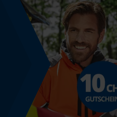
Energie & Leistung
Akku-Kapazitätsanzeige
Nein
Anzahl Batterien/Akkus
2 Stk
Betriebsspannung
3 V
Powerbank-Funktion
Nein