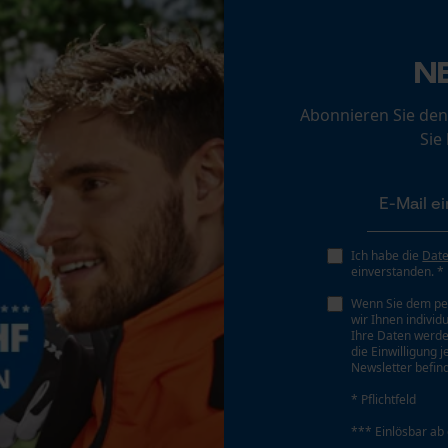
Loop54 Personalization
Personalisierte Startseite
N
Akku/Batterie enthalten
Gespeicherter Warenkorb
Akku/Batterien im Lieferumfang enthalten
Abonnieren Sie den
Persönliche Begrüßung
Sie
Geo-IP und User Detection
Betriebsdauer
YouTube-Videos
600 hour(s)
Google Maps
Kontaktaufnahme per Chat
Ich habe die
Dat
Eingangsspannung
einverstanden. *
3 V
Wenn Sie dem pe
wir Ihnen individ
Marketing Cookies
Ihre Daten werde
die Einwilligung 
Newsletter befind
* Pflichtfeld
Google Global Site Tag
*** Einlösbar ab